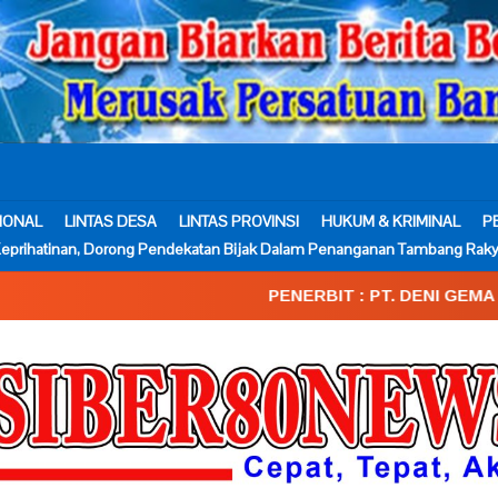
IONAL
LINTAS DESA
LINTAS PROVINSI
HUKUM & KRIMINAL
P
eprihatinan, Dorong Pendekatan Bijak Dalam Penanganan Tambang Raky
PENERBIT : PT. DENI GEMA MEDIA____SK.Kemenk