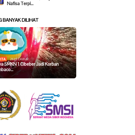
Nafisa Terpi…
G BANYAK DILIHAT
ITA
2615 Dilihat
wa SMKN 1 Cibeber Jadi Korban
baco…