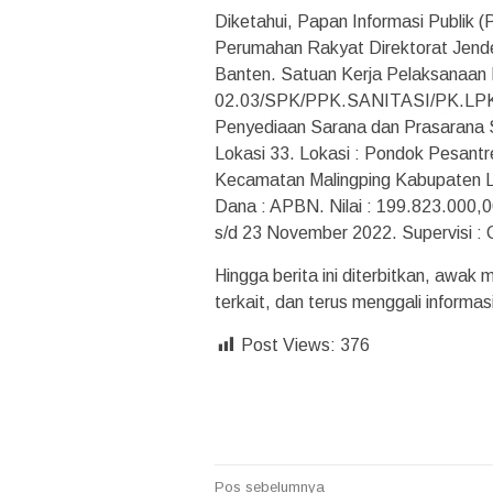
Diketahui, Papan Informasi Publik 
Perumahan Rakyat Direktorat Jende
Banten. Satuan Kerja Pelaksanaan
02.03/SPK/PPK.SANITASI/PK.LPK/36
Penyediaan Sarana dan Prasarana 
Lokasi 33. Lokasi : Pondok Pesant
Kecamatan Malingping Kabupaten L
Dana : APBN. Nilai : 199.823.000,0
s/d 23 November 2022. Supervisi : 
Hingga berita ini diterbitkan, awak
terkait, dan terus menggali informa
Post Views:
376
Navigasi
Pos sebelumnya