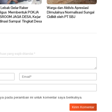
 Lebak Gelar Raker
Warga dan Aktivis Apresiasi
ligus Membentuk POKJA
Dimulainya Normalisasi Sungai
ROOM JAGA DESA, Kejar
Cidikit oleh PT SBJ
dinasi Sampai Tingkat Desa
Ruas yang wajib ditandai
*
ya pada peramban ini untuk komentar saya berikutnya.