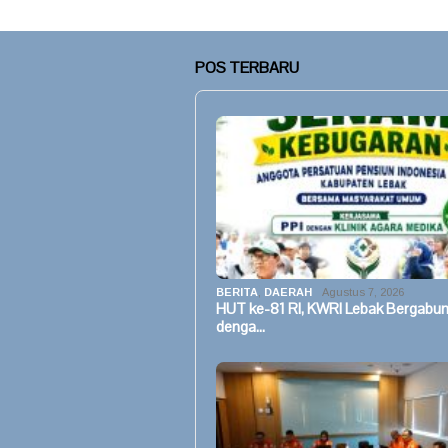
POS TERBARU
BERITA
,
DAERAH
Agustus 7, 2026
HUT ke-81 RI, KWRI Lebak Bergabu
denga…