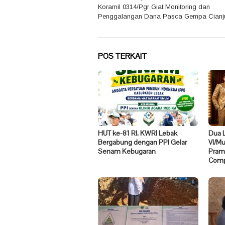
Koramil 0314/Pgr Giat Monitoring dan
pos
Penggalangan Dana Pasca Gempa Cianj
POS TERKAIT
HUT ke-81 RI, KWRI Lebak
Dua 
Bergabung dengan PPI Gelar
VI/M
Senam Kebugaran
Pramo
Compe