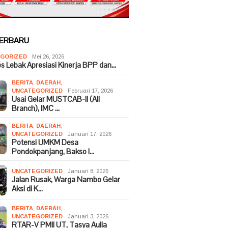
TERBARU
GORIZED
Mei 26, 2026
es Lebak Apresiasi Kinerja BPP dan…
BERITA
,
DAERAH
,
UNCATEGORIZED
Februari 17, 2026
Usai Gelar MUSTCAB-II (All
Branch), IMC …
BERITA
,
DAERAH
,
UNCATEGORIZED
Januari 17, 2026
Potensi UMKM Desa
Pondokpanjang, Bakso I…
UNCATEGORIZED
Januari 8, 2026
Jalan Rusak, Warga Nambo Gelar
Aksi di K…
BERITA
,
DAERAH
,
UNCATEGORIZED
Januari 3, 2026
RTAR-V PMII UT, Tasya Aulia