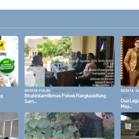
BERITA POLISI
Agustus 7, 2026
BERITA
,
D
ng
Bhabinkamtibmas Polsek Rangkasbitung
2026
Dua Lag
Sam…
May…