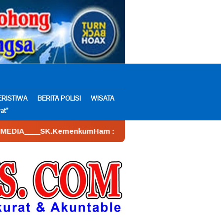
ERISTIWA
BERITA POLISI
WISATA
at”
umHam : AHU – 026590.AH.01.30.___Tahun 2022. Tanggal 16 