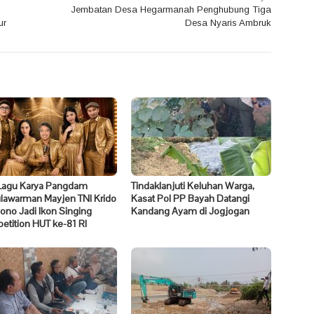
Jembatan Desa Hegarmanah Penghubung Tiga
ur
Desa Nyaris Ambruk
Lagu Karya Pangdam
Tindaklanjuti Keluhan Warga,
ulawarman Mayjen TNI Krido
Kasat Pol PP Bayah Datangi
no Jadi Ikon Singing
Kandang Ayam di Jogjogan
tition HUT ke-81 RI