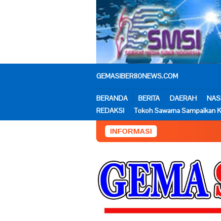
Loncat
ke
konten
GEMASIBER80NEWS.COM
BERANDA
BERITA
DAERAH
NAS
REDAKSI
Tokoh Sawarna Sampaikan K
INFORMASI