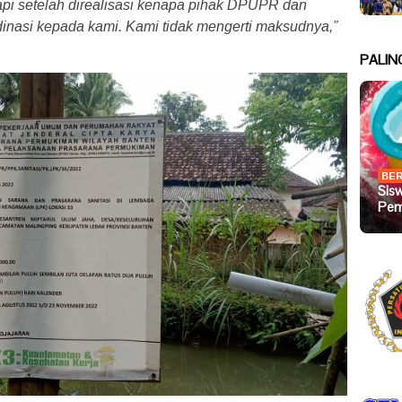
tapi setelah direalisasi kenapa pihak DPUPR dan
inasi kepada kami. Kami tidak mengerti maksudnya,”
PALIN
BER
Sis
Pem