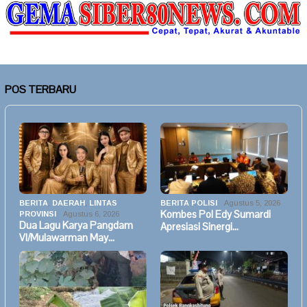
POS TERBARU
BERITA
,
DAERAH
,
LINTAS
BERITA POLISI
Agustus 5, 2026
Kombes Pol Edy Sumardi
PROVINSI
Agustus 6, 2026
Dua Lagu Karya Pangdam
Apresiasi Sinergi…
VI/Mulawarman May…