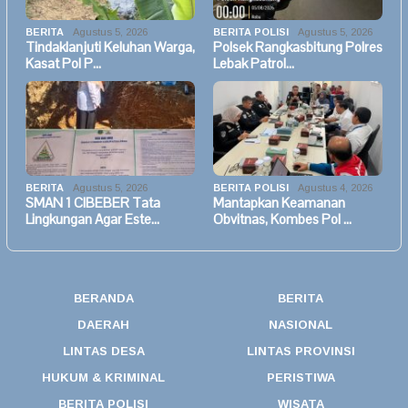
BERITA
Agustus 5, 2026
BERITA POLISI
Agustus 5, 2026
Tindaklanjuti Keluhan Warga,
Polsek Rangkasbitung Polres
Kasat Pol P…
Lebak Patrol…
BERITA
Agustus 5, 2026
BERITA POLISI
Agustus 4, 2026
SMAN 1 CIBEBER Tata
Mantapkan Keamanan
Lingkungan Agar Este…
Obvitnas, Kombes Pol …
BERANDA
BERITA
DAERAH
NASIONAL
LINTAS DESA
LINTAS PROVINSI
HUKUM & KRIMINAL
PERISTIWA
BERITA POLISI
WISATA