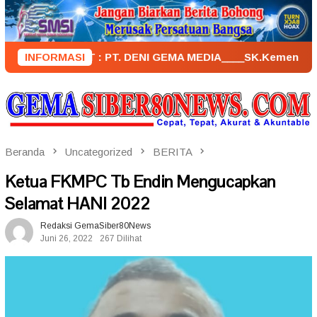
Loncat
ke
konten
PENERBIT : PT. DENI GEMA MEDIA____SK.KemenkumHam : AHU – 
INFORMASI
Beranda
Uncategorized
BERITA
Ketua FKMPC Tb Endin Mengucapkan
Selamat HANI 2022
Redaksi GemaSiber80News
Juni 26, 2022
267 Dilihat