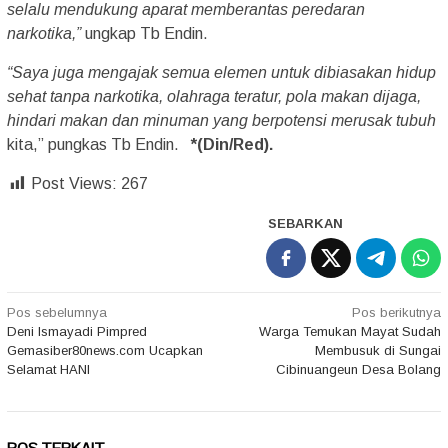
selalu mendukung aparat memberantas peredaran
narkotika,”
ungkap Tb Endin.
“Saya juga mengajak semua elemen untuk dibiasakan hidup
sehat tanpa narkotika, olahraga teratur, pola makan dijaga,
hindari makan dan minuman yang berpotensi merusak tubuh
kita,” pungkas Tb Endin.
*(Din/Red).
Post Views:
267
SEBARKAN
Navigasi
Pos sebelumnya
Pos berikutnya
Deni Ismayadi Pimpred
Warga Temukan Mayat Sudah
pos
Gemasiber80news.com Ucapkan
Membusuk di Sungai
Selamat HANI
Cibinuangeun Desa Bolang