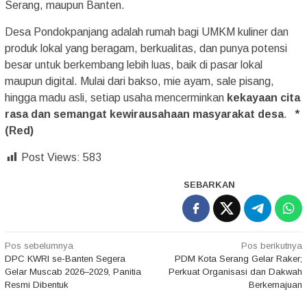
Serang, maupun Banten.
Desa Pondokpanjang adalah rumah bagi UMKM kuliner dan
produk lokal yang beragam, berkualitas, dan punya potensi
besar untuk berkembang lebih luas, baik di pasar lokal
maupun digital. Mulai dari bakso, mie ayam, sale pisang,
hingga madu asli, setiap usaha mencerminkan
kekayaan cita
rasa dan semangat kewirausahaan masyarakat desa
.
*
(Red)
Post Views:
583
SEBARKAN
Navigasi
Pos sebelumnya
Pos berikutnya
DPC KWRI se-Banten Segera
PDM Kota Serang Gelar Raker;
pos
Gelar Muscab 2026–2029, Panitia
Perkuat Organisasi dan Dakwah
Resmi Dibentuk
Berkemajuan