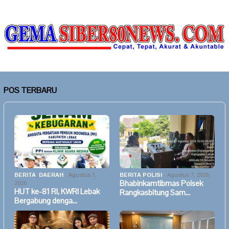
POS TERBARU
BERITA
,
DAERAH
Agustus 7,
BERITA POLISI
Agustus 7, 2026
Bhabinkamtibmas Polsek
2026
HUT ke-81 RI, KWRI Lebak
Rangkasbitung Sam…
Bergabung denga…