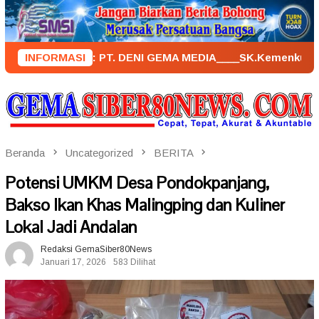
Loncat
ke
konten
NERBIT : PT. DENI GEMA MEDIA____SK.KemenkumHam : AHU – 02
INFORMASI
Beranda
Uncategorized
BERITA
Potensi UMKM Desa Pondokpanjang,
Bakso Ikan Khas Malingping dan Kuliner
Lokal Jadi Andalan
Redaksi GemaSiber80News
Januari 17, 2026
583 Dilihat