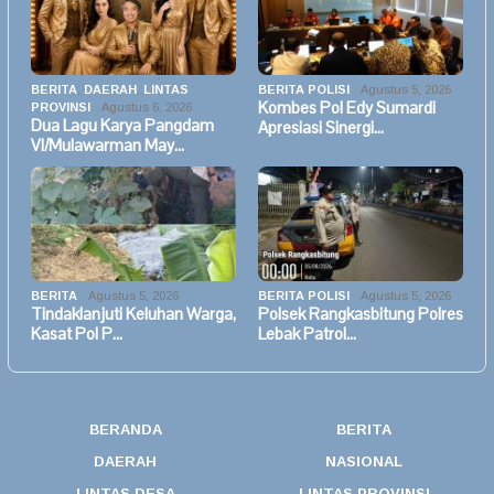
BERITA
,
DAERAH
,
LINTAS
BERITA POLISI
Agustus 5, 2026
Kombes Pol Edy Sumardi
PROVINSI
Agustus 6, 2026
Dua Lagu Karya Pangdam
Apresiasi Sinergi…
VI/Mulawarman May…
BERITA
Agustus 5, 2026
BERITA POLISI
Agustus 5, 2026
Tindaklanjuti Keluhan Warga,
Polsek Rangkasbitung Polres
Kasat Pol P…
Lebak Patrol…
BERANDA
BERITA
DAERAH
NASIONAL
LINTAS DESA
LINTAS PROVINSI