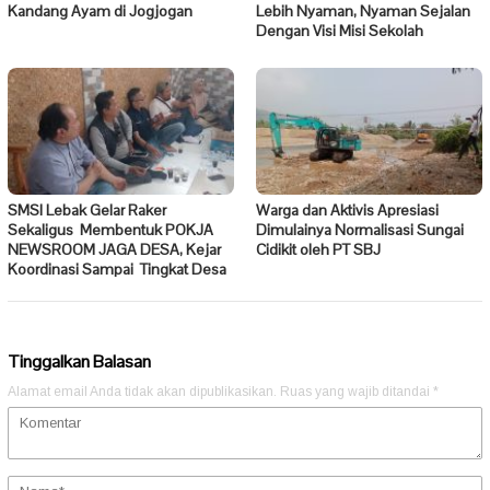
Kandang Ayam di Jogjogan
Lebih Nyaman, Nyaman Sejalan
Dengan Visi Misi Sekolah
SMSI Lebak Gelar Raker
Warga dan Aktivis Apresiasi
Sekaligus Membentuk POKJA
Dimulainya Normalisasi Sungai
NEWSROOM JAGA DESA, Kejar
Cidikit oleh PT SBJ
Koordinasi Sampai Tingkat Desa
Tinggalkan Balasan
Alamat email Anda tidak akan dipublikasikan.
Ruas yang wajib ditandai
*