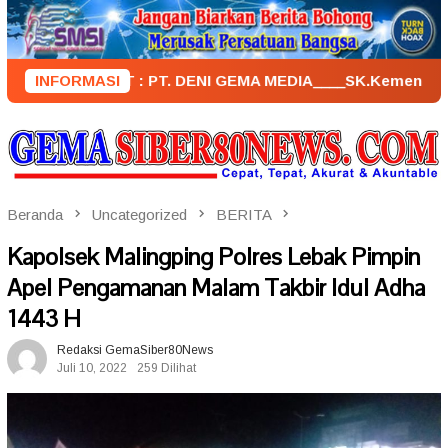
Loncat
ke
konten
PENERBIT : PT. DENI GEMA MEDIA____SK.KemenkumHam : AHU – 
INFORMASI
Beranda
Uncategorized
BERITA
Kapolsek Malingping Polres Lebak Pimpin
Apel Pengamanan Malam Takbir Idul Adha
1443 H
Redaksi GemaSiber80News
Juli 10, 2022
259 Dilihat