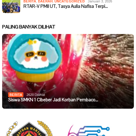
BERITA
,
DAERAH
,
UNCATEGORIZED
Januari 3, 2026
RTAR-V PMII UT, Tasya Aulia Nafisa Terpi…
PALING BANYAK DILIHAT
BERITA
2620 Dilihat
Siswa SMKN 1 Cibeber Jadi Korban Pembaco…