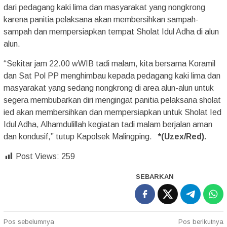
dari pedagang kaki lima dan masyarakat yang nongkrong
karena panitia pelaksana akan membersihkan sampah-
sampah dan mempersiapkan tempat Sholat Idul Adha di alun
alun.
“Sekitar jam 22.00 wWIB tadi malam, kita bersama Koramil
dan Sat Pol PP menghimbau kepada pedagang kaki lima dan
masyarakat yang sedang nongkrong di area alun-alun untuk
segera membubarkan diri mengingat panitia pelaksana sholat
ied akan membersihkan dan mempersiapkan untuk Sholat Ied
Idul Adha, Alhamdulillah kegiatan tadi malam berjalan aman
dan kondusif,” tutup Kapolsek Malingping.
*(Uzex/Red).
Post Views:
259
SEBARKAN
Navigasi
Pos sebelumnya
Pos berikutnya