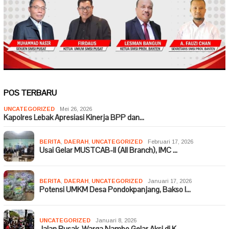
POS TERBARU
UNCATEGORIZED
Mei 26, 2026
Kapolres Lebak Apresiasi Kinerja BPP dan…
BERITA
,
DAERAH
,
UNCATEGORIZED
Februari 17, 2026
Usai Gelar MUSTCAB-II (All Branch), IMC …
BERITA
,
DAERAH
,
UNCATEGORIZED
Januari 17, 2026
Potensi UMKM Desa Pondokpanjang, Bakso I…
UNCATEGORIZED
Januari 8, 2026
Jalan Rusak, Warga Nambo Gelar Aksi di K…