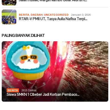
BERITA
,
DAERAH
,
UNCATEGORIZED
Januari 3, 2026
RTAR-V PMII UT, Tasya Aulia Nafisa Terpi…
PALING BANYAK DILIHAT
BERITA
2615 Dilihat
Siswa SMKN 1 Cibeber Jadi Korban Pembaco…