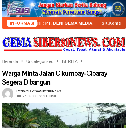
Loncat
ke
konten
PENERBIT : PT. DENI GEMA MEDIA____SK.KemenkumHam : AHU 
INFORMASI
Beranda
Uncategorized
BERITA
Warga Minta Jalan Cikumpay-Ciparay
Segera Dibangun
Redaksi GemaSiber80News
Juli 24, 2022
312 Dilihat