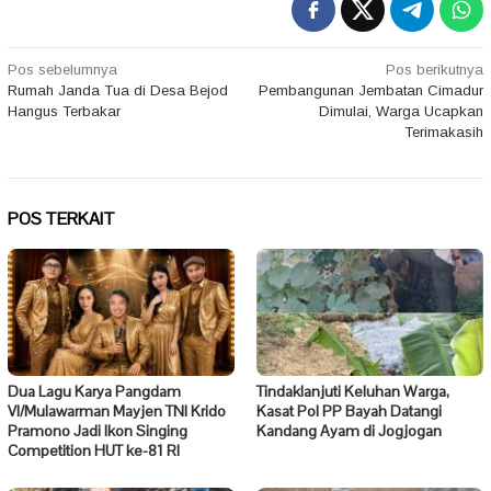
Navigasi
Pos sebelumnya
Pos berikutnya
Rumah Janda Tua di Desa Bejod
Pembangunan Jembatan Cimadur
pos
Hangus Terbakar
Dimulai, Warga Ucapkan
Terimakasih
POS TERKAIT
Dua Lagu Karya Pangdam
Tindaklanjuti Keluhan Warga,
VI/Mulawarman Mayjen TNI Krido
Kasat Pol PP Bayah Datangi
Pramono Jadi Ikon Singing
Kandang Ayam di Jogjogan
Competition HUT ke-81 RI