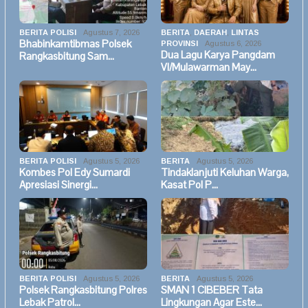
BERITA POLISI
Agustus 7, 2026
BERITA
,
DAERAH
,
LINTAS
Bhabinkamtibmas Polsek
PROVINSI
Agustus 6, 2026
Dua Lagu Karya Pangdam
Rangkasbitung Sam…
VI/Mulawarman May…
BERITA POLISI
Agustus 5, 2026
BERITA
Agustus 5, 2026
Kombes Pol Edy Sumardi
Tindaklanjuti Keluhan Warga,
Apresiasi Sinergi…
Kasat Pol P…
BERITA POLISI
Agustus 5, 2026
BERITA
Agustus 5, 2026
Polsek Rangkasbitung Polres
SMAN 1 CIBEBER Tata
Lebak Patrol…
Lingkungan Agar Este…