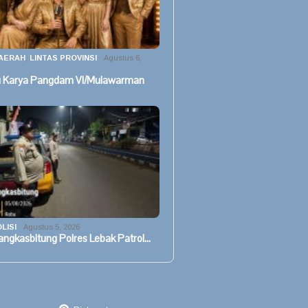
AERAH
,
LINTAS PROVINSI
Agustus 6,
u Karya Pangdam VI/Mulawarman
LISI
Agustus 5, 2026
angkasbitung Polres Lebak Patrol…