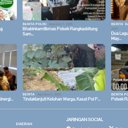
BERITA POLISI
Agustus 7, 2026
BERITA
,
D
ng
Bhabinkamtibmas Polsek Rangkasbitung
2026
Dua Lag
Sam…
May…
BERITA
Agustus 5, 2026
BERITA PO
inergi…
Tindaklanjuti Keluhan Warga, Kasat Pol P…
Polsek R
JARINGAN SOCIAL
DAERAH