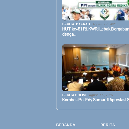
BERITA
,
DAERAH
Agustus 7, 2026
HUT ke-81 RI, KWRI Lebak Bergabu
denga…
BERITA POLISI
Agustus 5, 2026
Kombes Pol Edy Sumardi Apresiasi S
BERANDA
BERITA