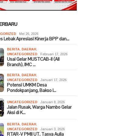
TERBARU
GORIZED
Mei 26, 2026
es Lebak Apresiasi Kinerja BPP dan…
BERITA
,
DAERAH
,
UNCATEGORIZED
Februari 17, 2026
Usai Gelar MUSTCAB-II (All
Branch), IMC …
BERITA
,
DAERAH
,
UNCATEGORIZED
Januari 17, 2026
Potensi UMKM Desa
Pondokpanjang, Bakso I…
UNCATEGORIZED
Januari 8, 2026
Jalan Rusak, Warga Nambo Gelar
Aksi di K…
BERITA
,
DAERAH
,
UNCATEGORIZED
Januari 3, 2026
RTAR-V PMII UT, Tasya Aulia