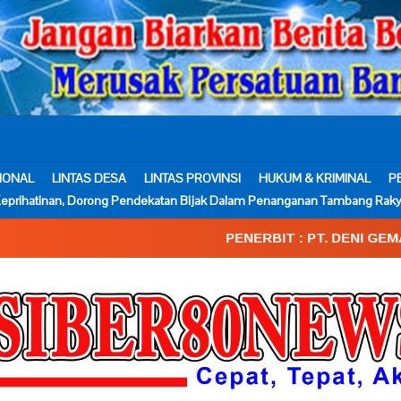
IONAL
LINTAS DESA
LINTAS PROVINSI
HUKUM & KRIMINAL
P
eprihatinan, Dorong Pendekatan Bijak Dalam Penanganan Tambang Raky
PENERBIT : PT. DENI GEMA MEDIA____SK.Ke