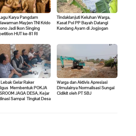
Lagu Karya Pangdam
Tindaklanjuti Keluhan Warga,
ulawarman Mayjen TNI Krido
Kasat Pol PP Bayah Datangi
no Jadi Ikon Singing
Kandang Ayam di Jogjogan
tition HUT ke-81 RI
 Lebak Gelar Raker
Warga dan Aktivis Apresiasi
ligus Membentuk POKJA
Dimulainya Normalisasi Sungai
ROOM JAGA DESA, Kejar
Cidikit oleh PT SBJ
dinasi Sampai Tingkat Desa