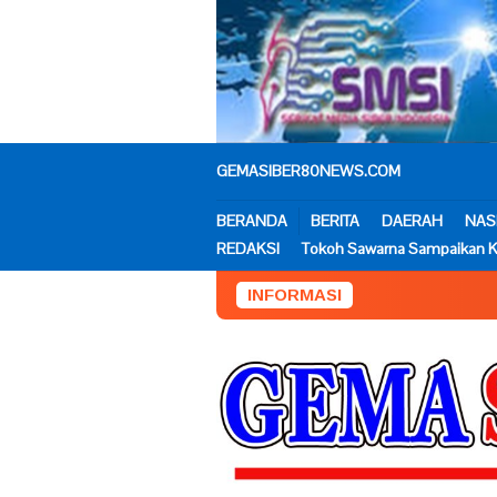
Loncat
ke
konten
GEMASIBER80NEWS.COM
BERANDA
BERITA
DAERAH
NAS
REDAKSI
Tokoh Sawarna Sampaikan K
INFORMASI