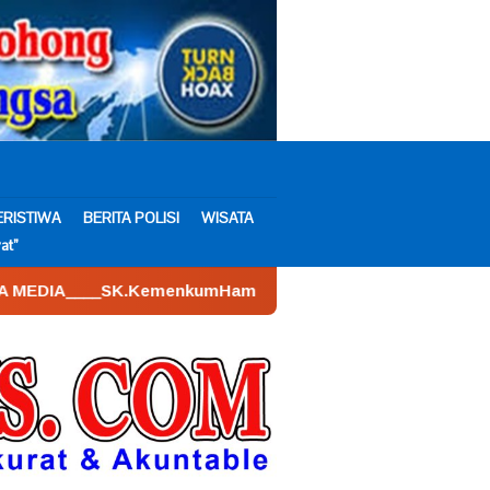
ERISTIWA
BERITA POLISI
WISATA
at”
menkumHam : AHU – 026590.AH.01.30.___Tahun 2022. Tanggal 