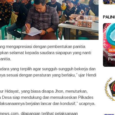
PALIN
ng mengapresiasi dengan pembentukan panitia
BER
apkan selamat kepada saudara siapapun yang nanti
Sis
Pem
anitia.
ara yang terpilih agar sungguh-sungguh bekerja dan
a sesuai dengan peraturan yang berlaku,” ujar Hendi
r Hidayat, yang biasa disapa Jhon, menuturkan,
la Desa siap mendukung dan mensukseskan Pilkades
laksanaannya berjalan lancar dan kondusif,” ucapnya.
ews.com, dilapangan terlihat pelaksanaan