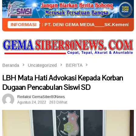
Loncat
ke
konten
ENERBIT : PT. DENI GEMA MEDIA____SK.KemenkumHam : AHU – 
INFORMASI
Beranda
Uncategorized
BERITA
LBH Mata Hati Advokasi Kepada Korban
Dugaan Pencabulan Siswi SD
Redaksi GemaSiber80News
Agustus 24, 2022
263 Dilihat