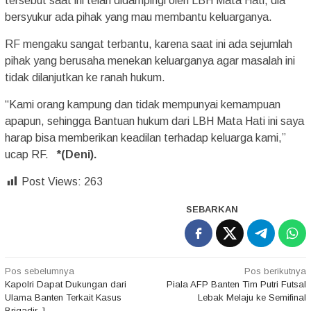
tersebut saat ini telah didampingi oleh LBH Mata Hati, dia
bersyukur ada pihak yang mau membantu keluarganya.
RF mengaku sangat terbantu, karena saat ini ada sejumlah
pihak yang berusaha menekan keluarganya agar masalah ini
tidak dilanjutkan ke ranah hukum.
“Kami orang kampung dan tidak mempunyai kemampuan
apapun, sehingga Bantuan hukum dari LBH Mata Hati ini saya
harap bisa memberikan keadilan terhadap keluarga kami,”
ucap RF.
*(Deni).
Post Views:
263
SEBARKAN
Navigasi
Pos sebelumnya
Pos berikutnya
Kapolri Dapat Dukungan dari
Piala AFP Banten Tim Putri Futsal
pos
Ulama Banten Terkait Kasus
Lebak Melaju ke Semifinal
Brigadir J