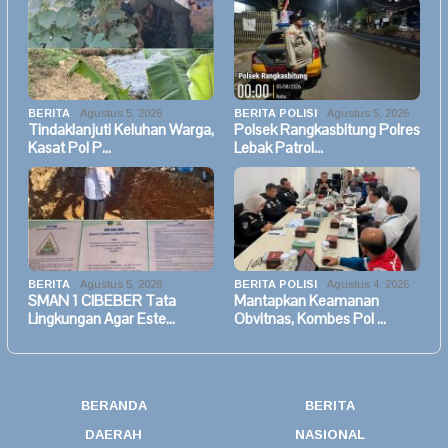
BERITA
Agustus 5, 2026
BERITA POLISI
Agustus 5, 2026
Tindaklanjuti Keluhan Warga,
Polsek Rangkasbitung Polres
Kasat Pol P…
Lebak Patrol…
BERITA
Agustus 5, 2026
BERITA POLISI
Agustus 4, 2026
SMAN 1 CIBEBER Tata
Mantapkan Keamanan
Lingkungan Agar Este…
Obvitnas, Kombes Pol …
BERANDA
BERITA
DAERAH
NASIONAL