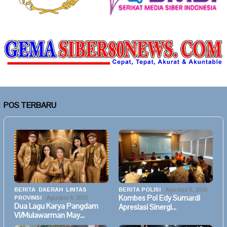
POS TERBARU
BERITA
,
DAERAH
,
LINTAS
BERITA POLISI
Agustus 5, 2026
Kombes Pol Edy Sumardi
PROVINSI
Agustus 6, 2026
Dua Lagu Karya Pangdam
Apresiasi Sinergi…
VI/Mulawarman May…