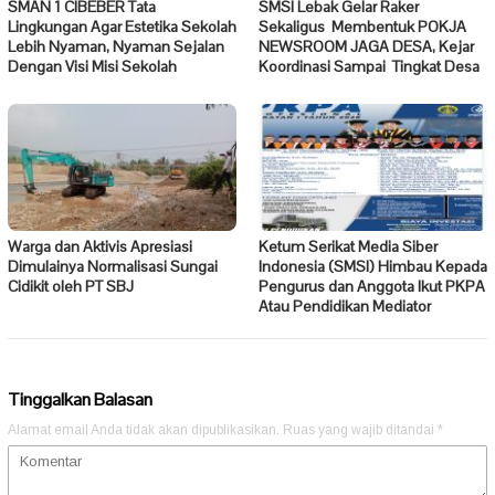
SMAN 1 CIBEBER Tata
SMSI Lebak Gelar Raker
Lingkungan Agar Estetika Sekolah
Sekaligus Membentuk POKJA
Lebih Nyaman, Nyaman Sejalan
NEWSROOM JAGA DESA, Kejar
Dengan Visi Misi Sekolah
Koordinasi Sampai Tingkat Desa
Warga dan Aktivis Apresiasi
Ketum Serikat Media Siber
Dimulainya Normalisasi Sungai
Indonesia (SMSI) Himbau Kepada
Cidikit oleh PT SBJ
Pengurus dan Anggota Ikut PKPA
Atau Pendidikan Mediator
Tinggalkan Balasan
Alamat email Anda tidak akan dipublikasikan.
Ruas yang wajib ditandai
*