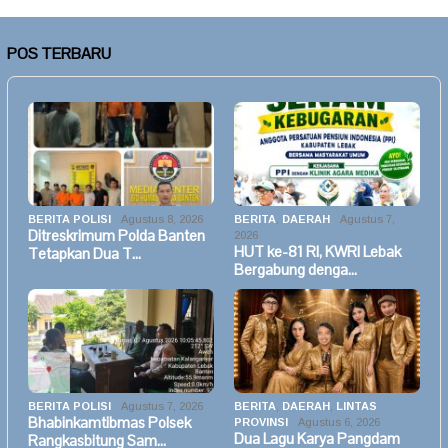
POS TERBARU
BERITA POLISI
Agustus 8, 2026
BERITA
,
DAERAH
Agustus 7,
Ditreskrimum Polda Banten
2026
HUT ke-81 RI, KWRI Lebak
Tetapkan Dua T…
Bergabung denga…
BERITA POLISI
Agustus 7, 2026
BERITA
,
DAERAH
,
LINTAS
Bhabinkamtibmas Polsek
PROVINSI
Agustus 6, 2026
Dua Lagu Karya Pangdam
Rangkasbitung Sam…