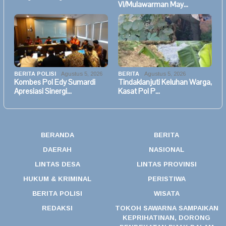
VI/Mulawarman May…
BERITA POLISI
Agustus 5, 2026
BERITA
Agustus 5, 2026
Kombes Pol Edy Sumardi
Tindaklanjuti Keluhan Warga,
Apresiasi Sinergi…
Kasat Pol P…
BERANDA
BERITA
DAERAH
NASIONAL
LINTAS DESA
LINTAS PROVINSI
HUKUM & KRIMINAL
PERISTIWA
BERITA POLISI
WISATA
REDAKSI
TOKOH SAWARNA SAMPAIKAN
KEPRIHATINAN, DORONG