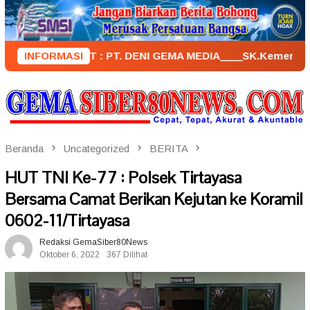
Loncat
ke
konten
PENERBIT : PT. DENI GEMA MEDIA____SK.KemenkumHam : AHU
INFORMASI
Beranda
Uncategorized
BERITA
HUT TNI Ke-77 : Polsek Tirtayasa
Bersama Camat Berikan Kejutan ke Koramil
0602-11/Tirtayasa
Redaksi GemaSiber80News
Oktober 6, 2022
367 Dilihat