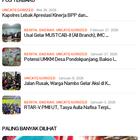
POS TERBARU
UNCATEGORIZED
Mei 26, 2026
Kapolres Lebak Apresiasi Kinerja BPP dan…
BERITA
,
DAERAH
,
UNCATEGORIZED
Februari 17, 2026
Usai Gelar MUSTCAB-II (All Branch), IMC …
BERITA
,
DAERAH
,
UNCATEGORIZED
Januari 17, 2026
Potensi UMKM Desa Pondokpanjang, Bakso I…
UNCATEGORIZED
Januari 8, 2026
Jalan Rusak, Warga Nambo Gelar Aksi di K…
BERITA
,
DAERAH
,
UNCATEGORIZED
Januari 3, 2026
RTAR-V PMII UT, Tasya Aulia Nafisa Terpi…
PALING BANYAK DILIHAT