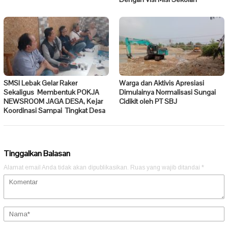
SMSI Lebak Gelar Raker
Warga dan Aktivis Apresiasi
Sekaligus Membentuk POKJA
Dimulainya Normalisasi Sungai
NEWSROOM JAGA DESA, Kejar
Cidikit oleh PT SBJ
Koordinasi Sampai Tingkat Desa
Tinggalkan Balasan
Alamat email Anda tidak akan dipublikasikan.
Ruas yang wajib ditandai
*