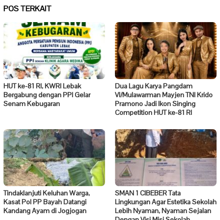
POS TERKAIT
HUT ke-81 RI, KWRI Lebak
Dua Lagu Karya Pangdam
Bergabung dengan PPI Gelar
VI/Mulawarman Mayjen TNI Krido
Senam Kebugaran
Pramono Jadi Ikon Singing
Competition HUT ke-81 RI
Tindaklanjuti Keluhan Warga,
SMAN 1 CIBEBER Tata
Kasat Pol PP Bayah Datangi
Lingkungan Agar Estetika Sekolah
Kandang Ayam di Jogjogan
Lebih Nyaman, Nyaman Sejalan
Dengan Visi Misi Sekolah