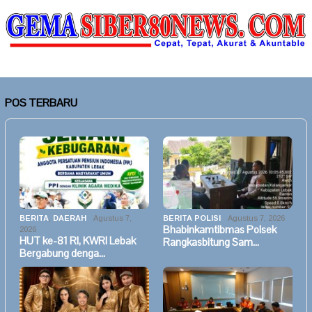
POS TERBARU
BERITA
,
DAERAH
Agustus 7,
BERITA POLISI
Agustus 7, 2026
Bhabinkamtibmas Polsek
2026
HUT ke-81 RI, KWRI Lebak
Rangkasbitung Sam…
Bergabung denga…