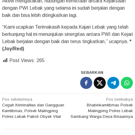
Akew mengatakan, hubungan kemitraan antara Kejaksaan
dengan PWI Lebak yang selama ini sudah berjalan dengan
baik dan bisa lebih ditingkatkan lagi.
“Kami ucapkan Terimakasih kepada Kajari Lebak yang telah
berkunjung hal ini menunjukan sinergitas antara PWI dan Kejari
Lebak berjalan dengan baik dan terus tingkatkan,” ucapnya.
*
(Joy/Red)
Post Views:
265
SEBARKAN
Navigasi
Pos sebelumnya
Pos berikutnya
Cegah Kriminalitas dan Gangguan
Bhabinkamtibmas Polsek
pos
Kamtibmas, Polsek Malingping
Malingping Polres Lebak
Polres Lebak Patroli Obyek Vital
Sambang Warga Desa Binaannya