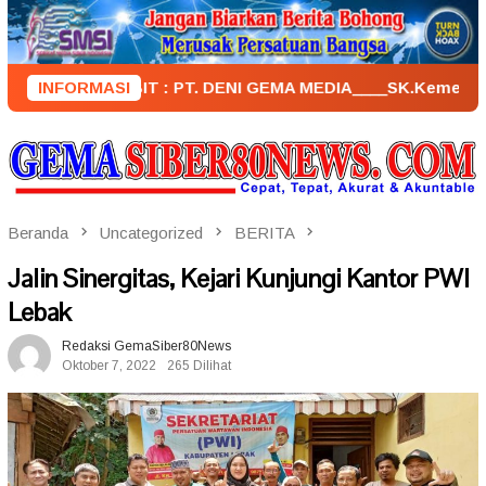
Loncat
ke
konten
PENERBIT : PT. DENI GEMA MEDIA____SK.KemenkumHam : AHU 
INFORMASI
Beranda
Uncategorized
BERITA
Jalin Sinergitas, Kejari Kunjungi Kantor PWI
Lebak
Redaksi GemaSiber80News
Oktober 7, 2022
265 Dilihat