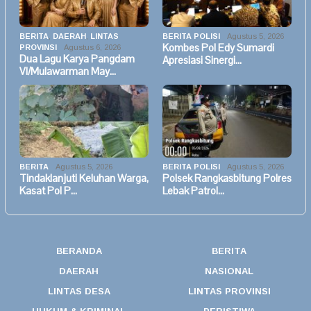
BERITA
,
DAERAH
,
LINTAS
BERITA POLISI
Agustus 5, 2026
Kombes Pol Edy Sumardi
PROVINSI
Agustus 6, 2026
Dua Lagu Karya Pangdam
Apresiasi Sinergi…
VI/Mulawarman May…
BERITA
Agustus 5, 2026
BERITA POLISI
Agustus 5, 2026
Tindaklanjuti Keluhan Warga,
Polsek Rangkasbitung Polres
Kasat Pol P…
Lebak Patrol…
BERANDA
BERITA
DAERAH
NASIONAL
LINTAS DESA
LINTAS PROVINSI