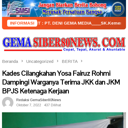
Loncat
ke
konten
PENERBIT : PT. DENI GEMA MEDIA____SK.KemenkumHam : AHU
INFORMASI
Beranda
Uncategorized
BERITA
Kades Cilangkahan Yosa Fairuz Rohmi
Dampingi Warganya Terima JKK dan JKM
BPJS Ketenaga Kerjaan
Redaksi GemaSiber80News
Oktober 7, 2022
437 Dilihat