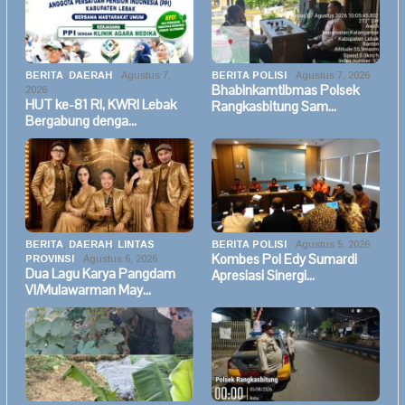
BERITA
,
DAERAH
Agustus 7,
BERITA POLISI
Agustus 7, 2026
Bhabinkamtibmas Polsek
2026
HUT ke-81 RI, KWRI Lebak
Rangkasbitung Sam…
Bergabung denga…
BERITA
,
DAERAH
,
LINTAS
BERITA POLISI
Agustus 5, 2026
Kombes Pol Edy Sumardi
PROVINSI
Agustus 6, 2026
Dua Lagu Karya Pangdam
Apresiasi Sinergi…
VI/Mulawarman May…