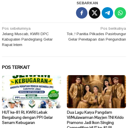
SEBARKAN
Navigasi
Pos sebelumnya
Pos berikutnya
Jelang Muscab, KWRI DPC
Tok..! Panitia Pilkades Pasirbungur
pos
Kabupaten Pandeglang Gelar
Gelar Penetapan dan Pengundian
Rapat Intern
POS TERKAIT
HUT ke-81 RI, KWRI Lebak
Dua Lagu Karya Pangdam
Bergabung dengan PPI Gelar
VI/Mulawarman Mayjen TNI Krido
Senam Kebugaran
Pramono Jadi Ikon Singing
Competition HUT ke-81 RI