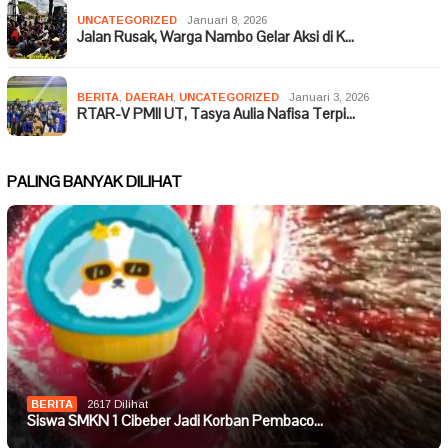
UNCATEGORIZED
Januari 8, 2026
Jalan Rusak, Warga Nambo Gelar Aksi di K…
BERITA
,
DAERAH
,
UNCATEGORIZED
Januari 3, 2026
RTAR-V PMII UT, Tasya Aulia Nafisa Terpi…
PALING BANYAK DILIHAT
BERITA
2617 Dilihat
Siswa SMKN 1 Cibeber Jadi Korban Pembaco…