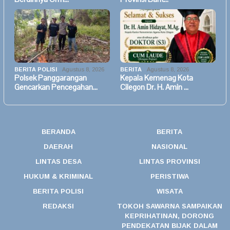
BERITA POLISI
Agustus 8, 2026
BERITA
Agustus 8, 2026
Polsek Panggarangan
Kepala Kemenag Kota
Gencarkan Pencegahan…
Cilegon Dr. H. Amin …
BERANDA
BERITA
DAERAH
NASIONAL
LINTAS DESA
LINTAS PROVINSI
HUKUM & KRIMINAL
PERISTIWA
BERITA POLISI
WISATA
REDAKSI
TOKOH SAWARNA SAMPAIKAN
KEPRIHATINAN, DORONG
PENDEKATAN BIJAK DALAM