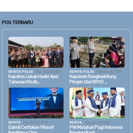
POS TERBARU
BERITA POLISI
Agustus 9, 2026
BERITA POLISI
Agustus 8, 2026
Kapolres Lebak Hadiri Apel
Kapolsek Rangkasbitung
Tahunan Khutb…
Pimpin Giat KRYD …
BERITA
Agustus 8, 2026
BERITA
Agustus 8, 2026
Dahnil Ceritakan Filosofi
PW Matahari Pagi Indonesia
Berdirinya Orm…
Provinsi Bant…