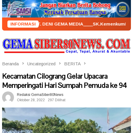
Loncat
ke
konten
RBIT : PT. DENI GEMA MEDIA____SK.KemenkumHam : AHU – 0265
INFORMASI
Beranda
Uncategorized
BERITA
Kecamatan Cilograng Gelar Upacara
Memperingati Hari Sumpah Pemuda ke 94
Redaksi GemaSiber80News
Oktober 28, 2022
297 Dilihat