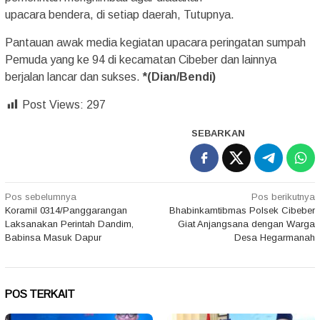
upacara bendera, di setiap daerah, Tutupnya.
Pantauan awak media kegiatan upacara peringatan sumpah
Pemuda yang ke 94 di kecamatan Cibeber dan lainnya
berjalan lancar dan sukses.
*(Dian/Bendi)
Post Views:
297
SEBARKAN
Navigasi
Pos sebelumnya
Pos berikutnya
Koramil 0314/Panggarangan
Bhabinkamtibmas Polsek Cibeber
pos
Laksanakan Perintah Dandim,
Giat Anjangsana dengan Warga
Babinsa Masuk Dapur
Desa Hegarmanah
POS TERKAIT