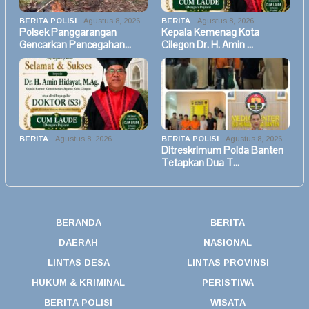
BERITA POLISI
Agustus 8, 2026
BERITA
Agustus 8, 2026
Polsek Panggarangan
Kepala Kemenag Kota
Gencarkan Pencegahan…
Cilegon Dr. H. Amin …
BERITA
Agustus 8, 2026
BERITA POLISI
Agustus 8, 2026
Ditreskrimum Polda Banten
Tetapkan Dua T…
BERANDA
BERITA
DAERAH
NASIONAL
LINTAS DESA
LINTAS PROVINSI
HUKUM & KRIMINAL
PERISTIWA
BERITA POLISI
WISATA