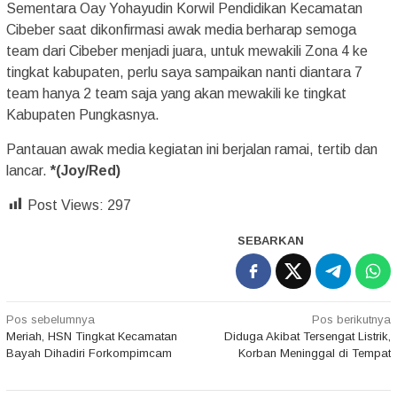
Sementara Oay Yohayudin Korwil Pendidikan Kecamatan
Cibeber saat dikonfirmasi awak media berharap semoga
team dari Cibeber menjadi juara, untuk mewakili Zona 4 ke
tingkat kabupaten, perlu saya sampaikan nanti diantara 7
team hanya 2 team saja yang akan mewakili ke tingkat
Kabupaten Pungkasnya.
Pantauan awak media kegiatan ini berjalan ramai, tertib dan
lancar.
*(Joy/Red)
Post Views:
297
SEBARKAN
Navigasi
Pos sebelumnya
Pos berikutnya
Meriah, HSN Tingkat Kecamatan
Diduga Akibat Tersengat Listrik,
pos
Bayah Dihadiri Forkompimcam
Korban Meninggal di Tempat