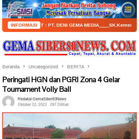
Loncat
ke
konten
PENERBIT : PT. DENI GEMA MEDIA____SK.KemenkumHam : AHU –
INFORMASI
Beranda
Uncategorized
BERITA
Peringati HGN dan PGRI Zona 4 Gelar
Tournament Volly Ball
Redaksi GemaSiber80News
Oktober 22, 2022
297 Dilihat