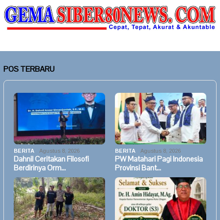
POS TERBARU
BERITA
Agustus 8, 2026
BERITA
Agustus 8, 2026
Dahnil Ceritakan Filosofi
PW Matahari Pagi Indonesia
Berdirinya Orm…
Provinsi Bant…