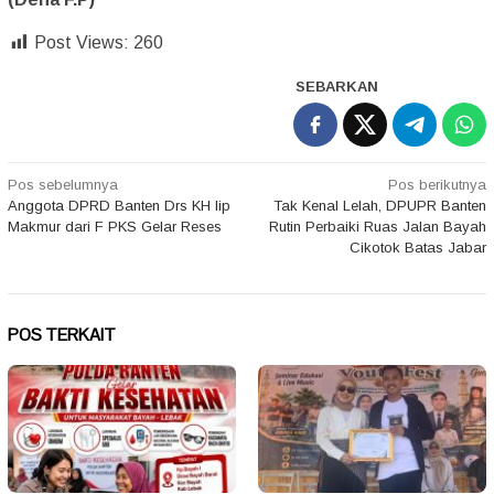
Post Views:
260
SEBARKAN
Navigasi
Pos sebelumnya
Pos berikutnya
Anggota DPRD Banten Drs KH Iip
Tak Kenal Lelah, DPUPR Banten
pos
Makmur dari F PKS Gelar Reses
Rutin Perbaiki Ruas Jalan Bayah
Cikotok Batas Jabar
POS TERKAIT