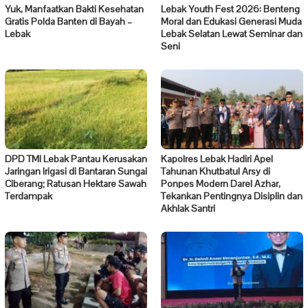
Yuk, Manfaatkan Bakti Kesehatan
Lebak Youth Fest 2026: Benteng
Gratis Polda Banten di Bayah –
Moral dan Edukasi Generasi Muda
Lebak
Lebak Selatan Lewat Seminar dan
Seni
DPD TMI Lebak Pantau Kerusakan
Kapolres Lebak Hadiri Apel
Jaringan Irigasi di Bantaran Sungai
Tahunan Khutbatul Arsy di
Ciberang; Ratusan Hektare Sawah
Ponpes Modern Darel Azhar,
Terdampak
Tekankan Pentingnya Disiplin dan
Akhlak Santri