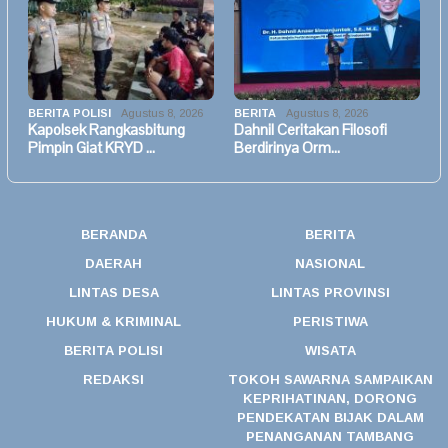
BERITA POLISI
Agustus 8, 2026
BERITA
Agustus 8, 2026
Kapolsek Rangkasbitung
Dahnil Ceritakan Filosofi
Pimpin Giat KRYD …
Berdirinya Orm…
BERANDA
BERITA
DAERAH
NASIONAL
LINTAS DESA
LINTAS PROVINSI
HUKUM & KRIMINAL
PERISTIWA
BERITA POLISI
WISATA
REDAKSI
TOKOH SAWARNA SAMPAIKAN
KEPRIHATINAN, DORONG
PENDEKATAN BIJAK DALAM
PENANGANAN TAMBANG