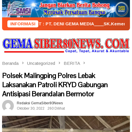
Loncat
ke
konten
PENERBIT : PT. DENI GEMA MEDIA____SK.KemenkumHam : AHU –
INFORMASI
Beranda
Uncategorized
BERITA
Polsek Malingping Polres Lebak
Laksanakan Patroli KRYD Gabungan
Antisipasi Berandalan Bermotor
Redaksi GemaSiber80News
Oktober 30, 2022
260 Dilihat