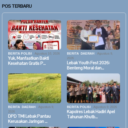
POS TERBARU
BERITA POLISI
Agustus 10, 2026
BERITA
,
DAERAH
Agustus 9,
Yuk, Manfaatkan Bakti
2026
Lebak Youth Fest 2026:
Kesehatan Gratis P…
Benteng Moral dan…
BERITA
,
DAERAH
Agustus 9,
BERITA POLISI
Agustus 9, 2026
Kapolres Lebak Hadiri Apel
2026
DPD TMI Lebak Pantau
Tahunan Khutb…
Kerusakan Jaringan …