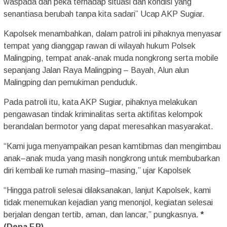
waspada dan peka terhadap situasi dan kondisi yang
senantiasa berubah tanpa kita sadari” Ucap AKP Sugiar.
Kapolsek menambahkan, dalam patroli ini pihaknya menyasar
tempat yang dianggap rawan di wilayah hukum Polsek
Malingping, tempat anak-anak muda nongkrong serta mobile
sepanjang Jalan Raya Malingping – Bayah, Alun alun
Malingping dan pemukiman penduduk.
Pada patroli itu, kata AKP Sugiar, pihaknya melakukan
pengawasan tindak kriminalitas serta aktifitas kelompok
berandalan bermotor yang dapat meresahkan masyarakat.
“Kami juga menyampaikan pesan kamtibmas dan mengimbau
anak–anak muda yang masih nongkrong untuk membubarkan
diri kembali ke rumah masing–masing,” ujar Kapolsek
“Hingga patroli selesai dilaksanakan, lanjut Kapolsek, kami
tidak menemukan kejadian yang menonjol, kegiatan selesai
berjalan dengan tertib, aman, dan lancar,” pungkasnya.
*
(Dena F.P)