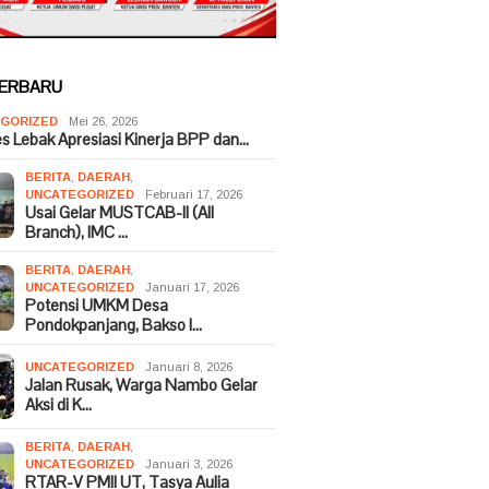
TERBARU
GORIZED
Mei 26, 2026
es Lebak Apresiasi Kinerja BPP dan…
BERITA
,
DAERAH
,
UNCATEGORIZED
Februari 17, 2026
Usai Gelar MUSTCAB-II (All
Branch), IMC …
BERITA
,
DAERAH
,
UNCATEGORIZED
Januari 17, 2026
Potensi UMKM Desa
Pondokpanjang, Bakso I…
UNCATEGORIZED
Januari 8, 2026
Jalan Rusak, Warga Nambo Gelar
Aksi di K…
BERITA
,
DAERAH
,
UNCATEGORIZED
Januari 3, 2026
RTAR-V PMII UT, Tasya Aulia