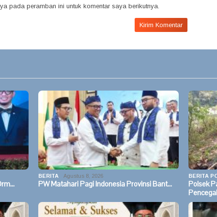
ya pada peramban ini untuk komentar saya berikutnya.
BERITA
Agustus 8, 2026
BERITA PO
 Orm…
PW Matahari Pagi Indonesia Provinsi Bant…
Polsek 
Pencega