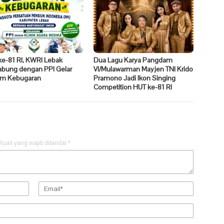
ke-81 RI, KWRI Lebak
Dua Lagu Karya Pangdam
abung dengan PPI Gelar
VI/Mulawarman Mayjen TNI Krido
m Kebugaran
Pramono Jadi Ikon Singing
Competition HUT ke-81 RI
Ruas yang wajib ditandai
*