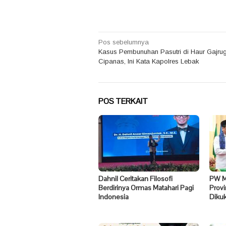
Navigasi
Pos sebelumnya
Kasus Pembunuhan Pasutri di Haur Gajru
pos
Cipanas, Ini Kata Kapolres Lebak
POS TERKAIT
Dahnil Ceritakan Filosofi
PW Ma
Berdirinya Ormas Matahari Pagi
Prov
Indonesia
Diku