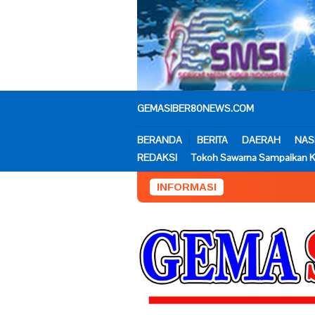
Loncat
ke
konten
GEMASIBER80NEWS.COM
BERANDA
BERITA
DAERAH
NAS
REDAKSI
Tokoh Sawarna Sampaikan K
INFORMASI