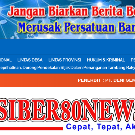
IONAL
LINTAS DESA
LINTAS PROVINSI
HUKUM & KRIMINAL
P
eprihatinan, Dorong Pendekatan Bijak Dalam Penanganan Tambang Raky
PENERBIT : PT. DENI GEMA MEDIA____SK.K