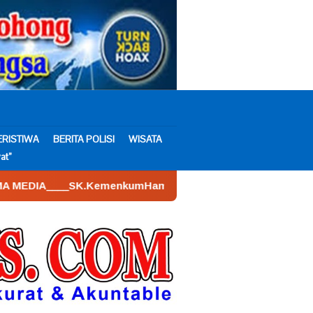
ERISTIWA
BERITA POLISI
WISATA
at”
emenkumHam : AHU – 026590.AH.01.30.___Tahun 2022. Tanggal