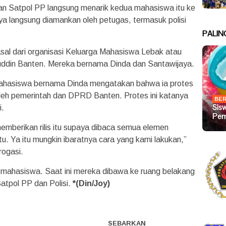
n Satpol PP langsung menarik kedua mahasiswa itu ke
nya langsung diamankan oleh petugas, termasuk polisi
PALIN
al dari organisasi Keluarga Mahasiswa Lebak atau
ddin Banten. Mereka bernama Dinda dan Santawijaya.
mahasiswa bernama Dinda mengatakan bahwa ia protes
oleh pemerintah dan DPRD Banten. Protes ini katanya
BER
Sis
i.
Pem
mberikan rilis itu supaya dibaca semua elemen
itu. Ya itu mungkin ibaratnya cara yang kami lakukan,”
rogasi.
ahasiswa. Saat ini mereka dibawa ke ruang belakang
atpol PP dan Polisi.
*(Din/Joy)
SEBARKAN