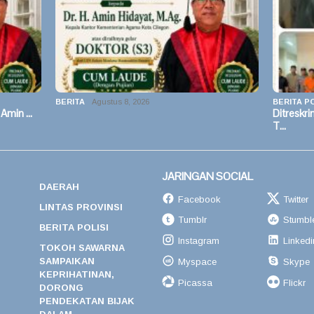
BERITA
Agustus 8, 2026
BERITA PO
 Amin …
Ditreskr
T…
JARINGAN SOCIAL
DAERAH
Facebook
Twitter
LINTAS PROVINSI
Tumblr
Stumbl
BERITA POLISI
Instagram
Linkedi
TOKOH SAWARNA
SAMPAIKAN
Myspace
Skype
KEPRIHATINAN,
Picassa
Flickr
DORONG
PENDEKATAN BIJAK