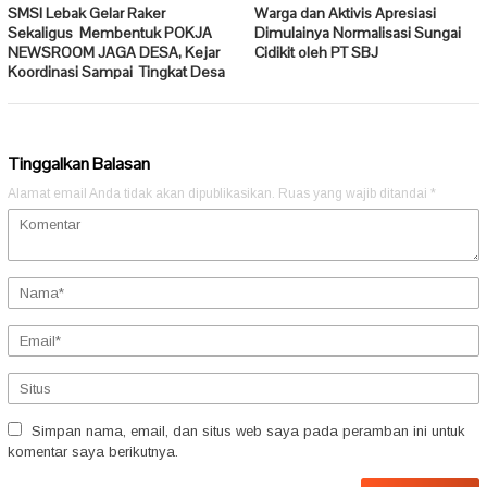
SMSI Lebak Gelar Raker
Warga dan Aktivis Apresiasi
Sekaligus Membentuk POKJA
Dimulainya Normalisasi Sungai
NEWSROOM JAGA DESA, Kejar
Cidikit oleh PT SBJ
Koordinasi Sampai Tingkat Desa
Tinggalkan Balasan
Alamat email Anda tidak akan dipublikasikan.
Ruas yang wajib ditandai
*
Simpan nama, email, dan situs web saya pada peramban ini untuk
komentar saya berikutnya.