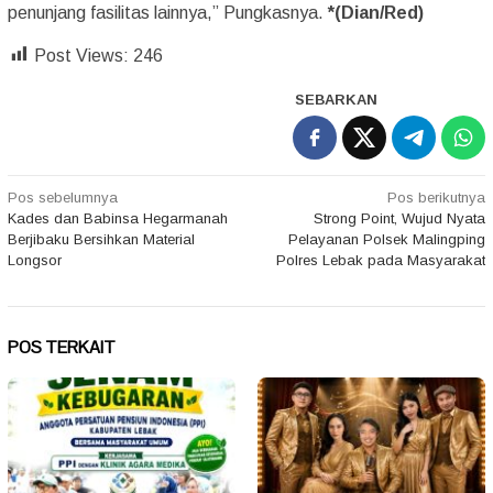
penunjang fasilitas lainnya,” Pungkasnya.
*(Dian/Red)
Post Views:
246
SEBARKAN
Navigasi
Pos sebelumnya
Pos berikutnya
Kades dan Babinsa Hegarmanah
Strong Point, Wujud Nyata
pos
Berjibaku Bersihkan Material
Pelayanan Polsek Malingping
Longsor
Polres Lebak pada Masyarakat
POS TERKAIT