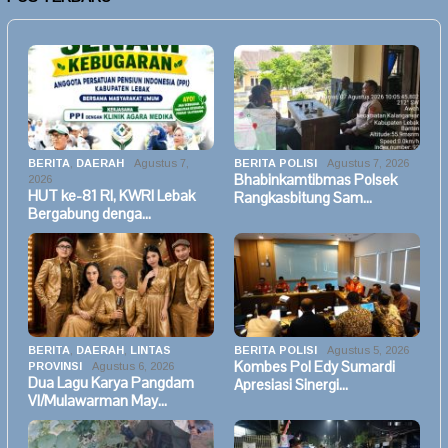
BERITA
,
DAERAH
Agustus 7,
BERITA POLISI
Agustus 7, 2026
Bhabinkamtibmas Polsek
2026
HUT ke-81 RI, KWRI Lebak
Rangkasbitung Sam…
Bergabung denga…
BERITA
,
DAERAH
,
LINTAS
BERITA POLISI
Agustus 5, 2026
Kombes Pol Edy Sumardi
PROVINSI
Agustus 6, 2026
Dua Lagu Karya Pangdam
Apresiasi Sinergi…
VI/Mulawarman May…