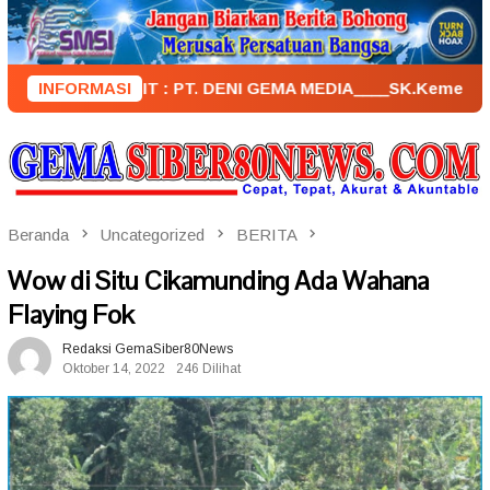
Loncat
ke
konten
PENERBIT : PT. DENI GEMA MEDIA____SK.KemenkumHam : AHU –
INFORMASI
Beranda
Uncategorized
BERITA
Wow di Situ Cikamunding Ada Wahana
Flaying Fok
Redaksi GemaSiber80News
Oktober 14, 2022
246 Dilihat