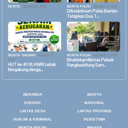
BERITA
Agustus 8, 2026
BERITA POLISI
Agustus 8, 2026
Ditreskrimum Polda Banten
Tetapkan Dua T…
BERITA
,
DAERAH
Agustus 7,
BERITA POLISI
Agustus 7, 2026
Bhabinkamtibmas Polsek
2026
HUT ke-81 RI, KWRI Lebak
Rangkasbitung Sam…
Bergabung denga…
BERANDA
BERITA
DAERAH
NASIONAL
LINTAS DESA
LINTAS PROVINSI
HUKUM & KRIMINAL
PERISTIWA
BERITA POLISI
WISATA