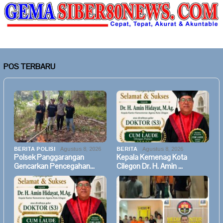
POS TERBARU
BERITA POLISI
Agustus 8, 2026
BERITA
Agustus 8, 2026
Polsek Panggarangan
Kepala Kemenag Kota
Gencarkan Pencegahan…
Cilegon Dr. H. Amin …