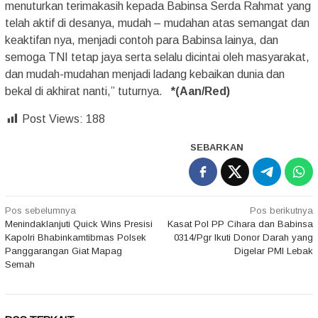
menuturkan terimakasih kepada Babinsa Serda Rahmat yang
telah aktif di desanya, mudah – mudahan atas semangat dan
keaktifan nya, menjadi contoh para Babinsa lainya, dan
semoga TNI tetap jaya serta selalu dicintai oleh masyarakat,
dan mudah-mudahan menjadi ladang kebaikan dunia dan
bekal di akhirat nanti,” tuturnya.
*(Aan/Red)
Post Views:
188
SEBARKAN
Navigasi
Pos sebelumnya
Pos berikutnya
Menindaklanjuti Quick Wins Presisi
Kasat Pol PP Cihara dan Babinsa
pos
Kapolri Bhabinkamtibmas Polsek
0314/Pgr Ikuti Donor Darah yang
Panggarangan Giat Mapag
Digelar PMI Lebak
Semah