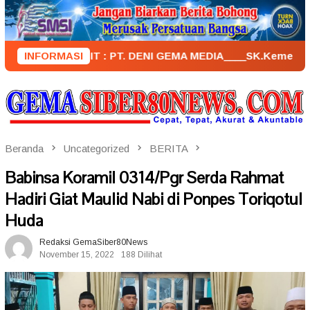
Loncat
ke
konten
PENERBIT : PT. DENI GEMA MEDIA____SK.KemenkumHam : AHU 
INFORMASI
Beranda
Uncategorized
BERITA
Babinsa Koramil 0314/Pgr Serda Rahmat
Hadiri Giat Maulid Nabi di Ponpes Toriqotul
Huda
Redaksi GemaSiber80News
November 15, 2022
188 Dilihat