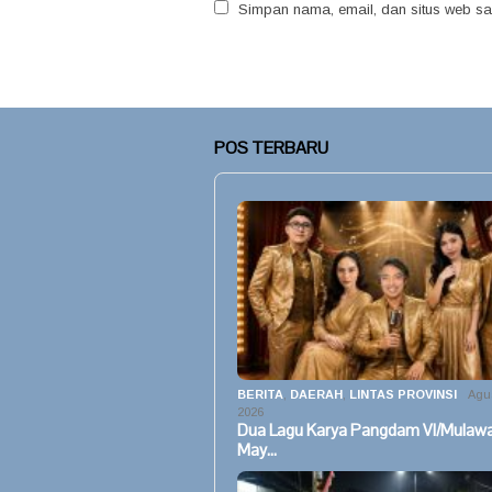
Simpan nama, email, dan situs web sa
POS TERBARU
BERITA
,
DAERAH
,
LINTAS PROVINSI
Agus
2026
Dua Lagu Karya Pangdam VI/Mulaw
May…