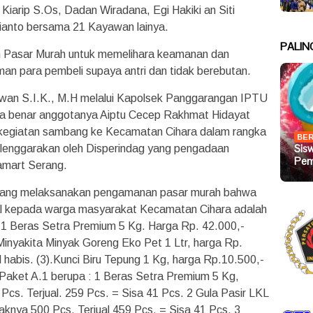
iarip S.Os, Dadan Wiradana, Egi Hakiki an Siti
vianto bersama 21 Kayawan lainya.
PALIN
n Pasar Murah untuk memelihara keamanan dan
an para pembeli supaya antri dan tidak berebutan.
wan S.I.K., M.H melalui Kapolsek Panggarangan IPTU
a benar anggotanya Aiptu Cecep Rakhmat Hidayat
n kegiatan sambang ke Kecamatan Cihara dalam rangka
BER
Sis
lenggarakan oleh Disperindag yang pengadaan
Pem
amart Serang.
s yang melaksanakan pengamanan pasar murah bahwa
al kepada warga masyarakat Kecamatan Cihara adalah
: 1 Beras Setra Premium 5 Kg. Harga Rp. 42.000,-
 Minyakita Minyak Goreng Eko Pet 1 Ltr, harga Rp.
 habis. (3).Kunci Biru Tepung 1 Kg, harga Rp.10.500,-
 Paket A.1 berupa : 1 Beras Setra Premium 5 Kg,
cs. Terjual. 259 Pcs. = Sisa 41 Pcs. 2 Gula Pasir LKL
aknya 500 Pcs. Terjual 459 Pcs. = Sisa 41 Pcs. 3