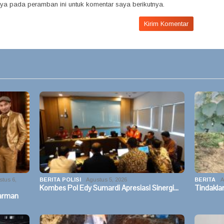
ya pada peramban ini untuk komentar saya berikutnya.
tus 6,
BERITA POLISI
Agustus 5, 2026
BERITA
A
Kombes Pol Edy Sumardi Apresiasi Sinergi…
Tindakla
arman