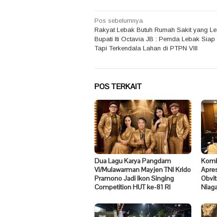
Navigasi
Pos sebelumnya
Rakyat Lebak Butuh Rumah Sakit yang L
pos
Bupati Iti Octavia JB : Pemda Lebak Siap
Tapi Terkendala Lahan di PTPN VIII
POS TERKAIT
Dua Lagu Karya Pangdam
Komb
VI/Mulawarman Mayjen TNI Krido
Apre
Pramono Jadi Ikon Singing
Obvit
Competition HUT ke-81 RI
Niaga