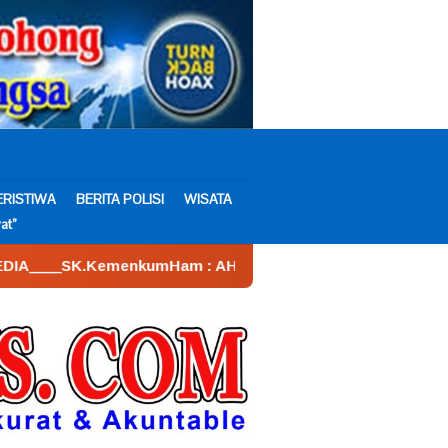
ERISTIWA
BERITA POLISI
WISATA
at”
mHam : AHU – 026590.AH.01.30.___Tahun 2022. Tanggal 16 J