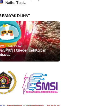
Nafisa Terpi…
G BANYAK DILIHAT
ITA
2614 Dilihat
wa SMKN 1 Cibeber Jadi Korban
baco…