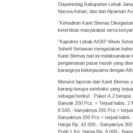
Disperindag Kabupaten Lebak Jana K
Nazwa Ashari, dan dari Alpamart A
“Kehadiran Kanit Binmas Dikegiata
ketertiban masyarakat serta kenyam
“Kapolres Lebak AKBP Wiwin Setia
Suherli Setiawan mengatakan bahw
Kanit Binmas hari ini melaksanaka
pengamanan pasar murah yang dise
barangnya bekerjasama dengan Alf
Menurut laporan dari Kanit Binma
barang berupa sembako yang terju
sebagai berikut ; Paket A.2 berupa
Banyak 200 Pcs. = Terjual habis. 2
8.500,- banyaknya 200 Pcs = terjual
Banyaknya 200 Pcs = terjual habis.
Harga Rp. 42.000,- Banyaknya 300 P
Putih 1 Kg. Harga Rp. 9.000,- Bany