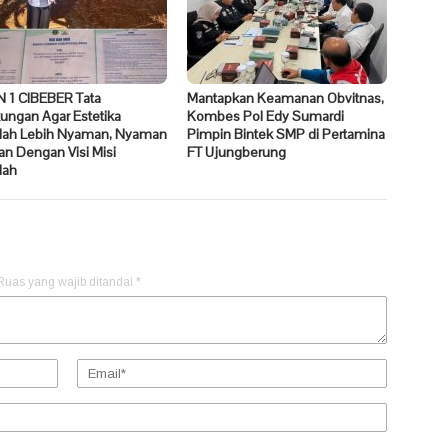
 1 CIBEBER Tata
Mantapkan Keamanan Obvitnas,
ungan Agar Estetika
Kombes Pol Edy Sumardi
lah Lebih Nyaman, Nyaman
Pimpin Bintek SMP di Pertamina
an Dengan Visi Misi
FT Ujungberung
lah
Ruas yang wajib ditandai
*