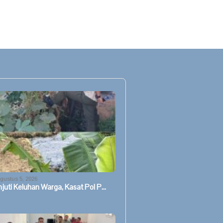
gustus 5, 2026
njuti Keluhan Warga, Kasat Pol P…