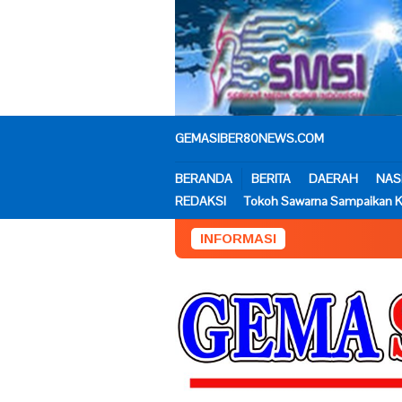
Loncat
ke
konten
GEMASIBER80NEWS.COM
BERANDA
BERITA
DAERAH
NAS
REDAKSI
Tokoh Sawarna Sampaikan K
INFORMASI