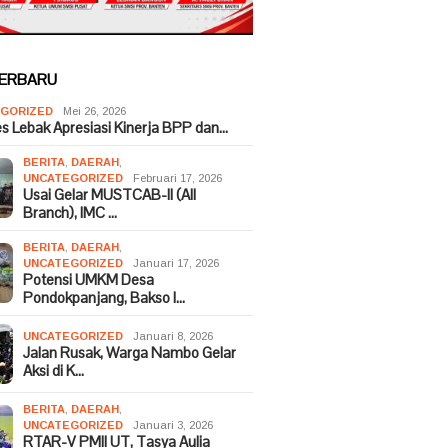
TERBARU
GORIZED
Mei 26, 2026
es Lebak Apresiasi Kinerja BPP dan…
BERITA
,
DAERAH
,
UNCATEGORIZED
Februari 17, 2026
Usai Gelar MUSTCAB-II (All
Branch), IMC …
BERITA
,
DAERAH
,
UNCATEGORIZED
Januari 17, 2026
Potensi UMKM Desa
Pondokpanjang, Bakso I…
UNCATEGORIZED
Januari 8, 2026
Jalan Rusak, Warga Nambo Gelar
Aksi di K…
BERITA
,
DAERAH
,
UNCATEGORIZED
Januari 3, 2026
RTAR-V PMII UT, Tasya Aulia