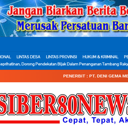
IONAL
LINTAS DESA
LINTAS PROVINSI
HUKUM & KRIMINAL
P
eprihatinan, Dorong Pendekatan Bijak Dalam Penanganan Tambang Raky
PENERBIT : PT. DENI GEMA MEDIA____SK.Kemenku