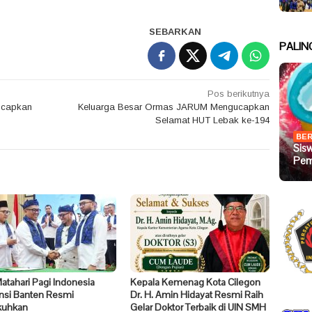
SEBARKAN
PALIN
Pos berikutnya
ucapkan
Keluarga Besar Ormas JARUM Mengucapkan
Selamat HUT Lebak ke-194
BER
Sis
Pem
tahari Pagi Indonesia
Kepala Kemenag Kota Cilegon
insi Banten Resmi
Dr. H. Amin Hidayat Resmi Raih
kuhkan
Gelar Doktor Terbaik di UIN SMH