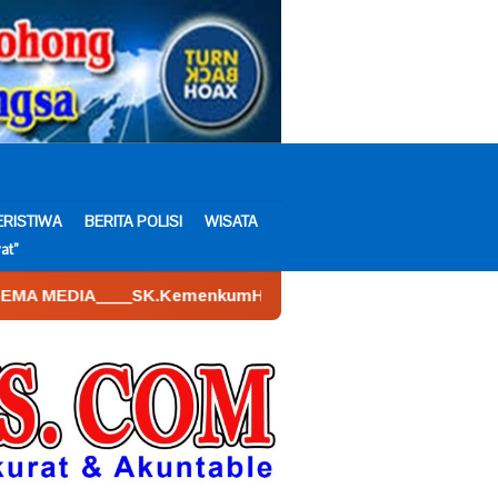
ERISTIWA
BERITA POLISI
WISATA
at”
SK.KemenkumHam : AHU – 026590.AH.01.30.___Tahun 2022. Ta