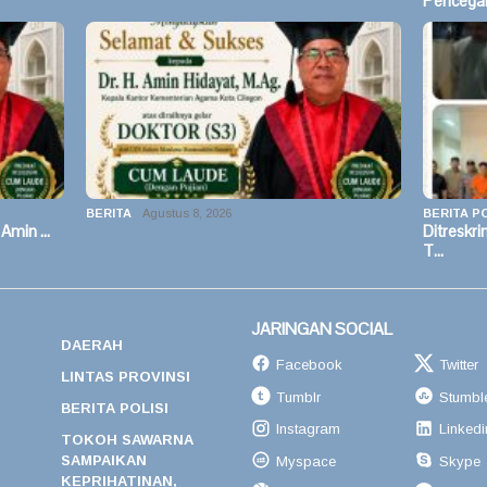
Pencega
BERITA
Agustus 8, 2026
BERITA PO
 Amin …
Ditreskr
T…
JARINGAN SOCIAL
DAERAH
Facebook
Twitter
LINTAS PROVINSI
Tumblr
Stumbl
BERITA POLISI
Instagram
Linkedi
TOKOH SAWARNA
SAMPAIKAN
Myspace
Skype
KEPRIHATINAN,