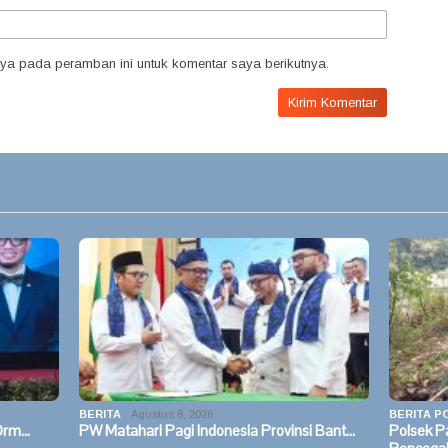
ya pada peramban ini untuk komentar saya berikutnya.
BERITA
Agustus 8, 2026
BERITA PO
 Orm…
PW Matahari Pagi Indonesia Provinsi Bant…
Polsek 