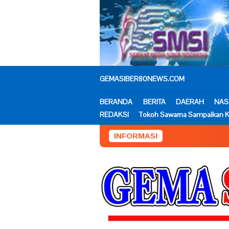
Loncat
ke
konten
GEMASIBER80NEWS.COM
BERANDA
BERITA
DAERAH
NAS
REDAKSI
Tokoh Sawarna Sampaikan K
INFORMASI