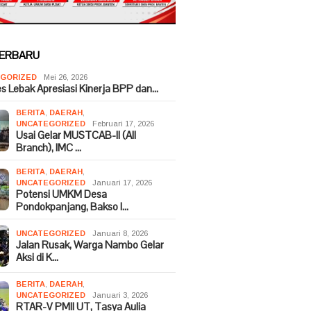
TERBARU
GORIZED
Mei 26, 2026
es Lebak Apresiasi Kinerja BPP dan…
BERITA
,
DAERAH
,
UNCATEGORIZED
Februari 17, 2026
Usai Gelar MUSTCAB-II (All
Branch), IMC …
BERITA
,
DAERAH
,
UNCATEGORIZED
Januari 17, 2026
Potensi UMKM Desa
Pondokpanjang, Bakso I…
UNCATEGORIZED
Januari 8, 2026
Jalan Rusak, Warga Nambo Gelar
Aksi di K…
BERITA
,
DAERAH
,
UNCATEGORIZED
Januari 3, 2026
RTAR-V PMII UT, Tasya Aulia