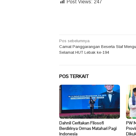
Post Views:
247
Navigasi
Pos sebelumnya
Camat Panggarangan Beserta Staf Meng
pos
Selamat HUT Lebak ke-194
POS TERKAIT
Dahnil Ceritakan Filosofi
PW Ma
Berdirinya Ormas Matahari Pagi
Prov
Indonesia
Diku