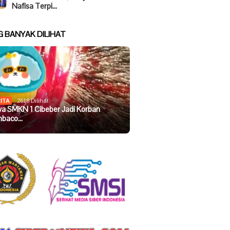
Nafisa Terpi…
G BANYAK DILIHAT
ITA
2618 Dilihat
wa SMKN 1 Cibeber Jadi Korban
baco…