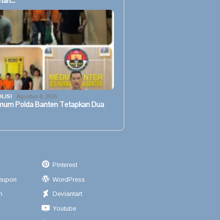
han…
LISI
Agustus 8, 2026
imum Polda Banten Tetapkan Dua
Pinterest
eupon
WordPress
n
Deviantart
Youtube