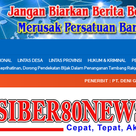
IONAL
LINTAS DESA
LINTAS PROVINSI
HUKUM & KRIMINAL
P
eprihatinan, Dorong Pendekatan Bijak Dalam Penanganan Tambang Raky
PENERBIT : PT. DENI GEMA MEDIA____