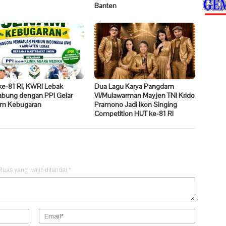
Banten ​
ke-81 RI, KWRI Lebak
Dua Lagu Karya Pangdam
abung dengan PPI Gelar
VI/Mulawarman Mayjen TNI Krido
m Kebugaran
Pramono Jadi Ikon Singing
Competition HUT ke-81 RI
Ruas yang wajib ditandai
*