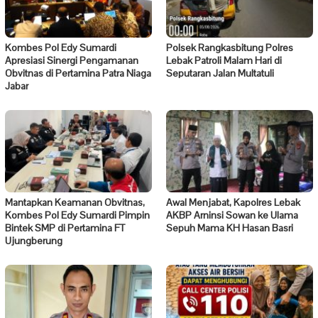
Kombes Pol Edy Sumardi
Polsek Rangkasbitung Polres
Apresiasi Sinergi Pengamanan
Lebak Patroli Malam Hari di
Obvitnas di Pertamina Patra Niaga
Seputaran Jalan Multatuli
Jabar
Mantapkan Keamanan Obvitnas,
Awal Menjabat, Kapolres Lebak
Kombes Pol Edy Sumardi Pimpin
AKBP Arninsi Sowan ke Ulama
Bintek SMP di Pertamina FT
Sepuh Mama KH Hasan Basri
Ujungberung