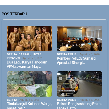
POS TERBARU
BERITA
,
DAERAH
,
LINTAS
BERITA POLISI
Agustus 5, 2026
Kombes Pol Edy Sumardi
PROVINSI
Agustus 6, 2026
Dua Lagu Karya Pangdam
Apresiasi Sinergi…
VI/Mulawarman May…
BERITA
Agustus 5, 2026
BERITA POLISI
Agustus 5, 2026
Tindaklanjuti Keluhan Warga,
Polsek Rangkasbitung Polres
Kasat Pol P…
Lebak Patrol…