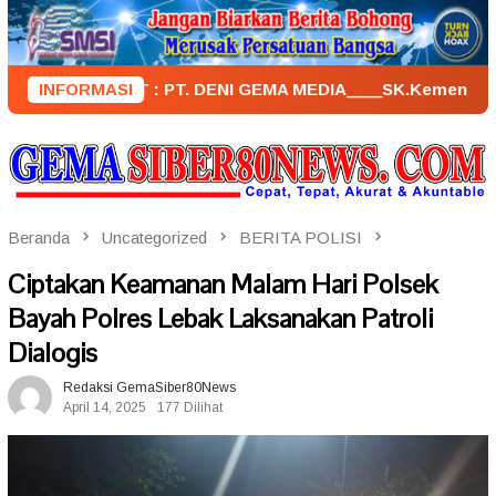
Loncat
ke
konten
PENERBIT : PT. DENI GEMA MEDIA____SK.KemenkumHam : AHU – 
INFORMASI
Beranda
Uncategorized
BERITA POLISI
Ciptakan Keamanan Malam Hari Polsek
Bayah Polres Lebak Laksanakan Patroli
Dialogis
Redaksi GemaSiber80News
April 14, 2025
177 Dilihat