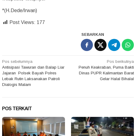
*(H.Dede/Irwan)
Post Views:
177
SEBARKAN
Navigasi
Pos sebelumnya
Pos berikutnya
Antisipasi Tawuran dan Balap Liar
Penuh Keakraban, Purna Bakti
pos
Jajaran Polsek Bayah Polres
Dinas PUPR Kalimantan Barat
Lebak Rutin Laksanakan Patroli
Gelar Halal Bihalal
Dialogis Malam
POS TERKAIT