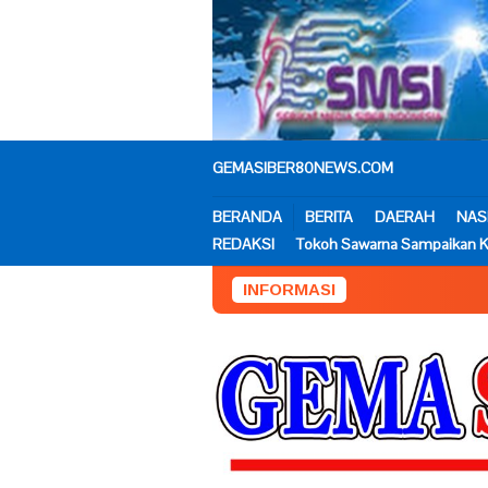
Loncat
ke
konten
GEMASIBER80NEWS.COM
BERANDA
BERITA
DAERAH
NAS
REDAKSI
Tokoh Sawarna Sampaikan K
INFORMASI