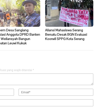
pem Desa Sangiang
Aliansi Mahasiswa Serang
siasi Anggota DPRD Banten
Bersatu Desak BGN Evaluasi
 Weliansyah Bangun
Koorwil SPPG Kota Serang
atan Leuwi Kukuk
Ruas yang wajib ditandai
*