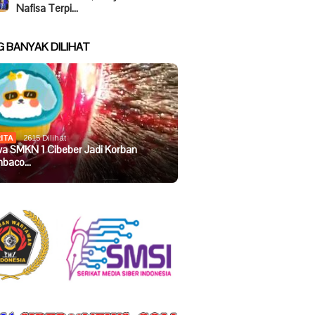
Nafisa Terpi…
G BANYAK DILIHAT
ITA
2615 Dilihat
wa SMKN 1 Cibeber Jadi Korban
baco…