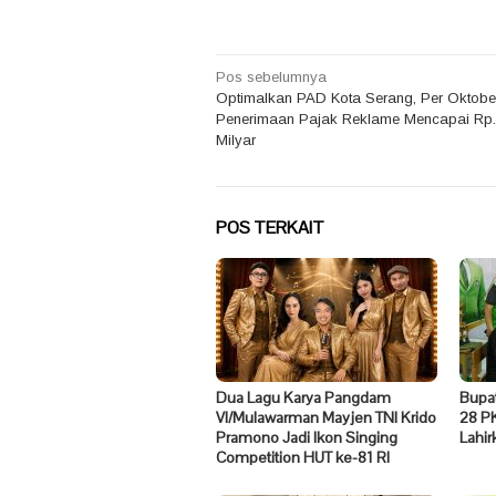
Navigasi
Pos sebelumnya
Optimalkan PAD Kota Serang, Per Oktobe
pos
Penerimaan Pajak Reklame Mencapai Rp.
Milyar
POS TERKAIT
Dua Lagu Karya Pangdam
Bupat
VI/Mulawarman Mayjen TNI Krido
28 PK
Pramono Jadi Ikon Singing
Lahir
Competition HUT ke-81 RI