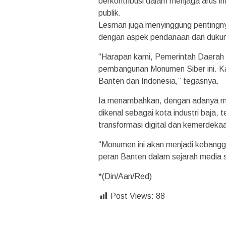
berkontribusi dalam menjaga arus i
publik.
Lesman juga menyinggung pentingny
dengan aspek pendanaan dan dukun
“Harapan kami, Pemerintah Daerah t
pembangunan Monumen Siber ini. Kar
Banten dan Indonesia,” tegasnya.
Ia menambahkan, dengan adanya mo
dikenal sebagai kota industri baja, 
transformasi digital dan kemerdekaa
“Monumen ini akan menjadi kebangg
peran Banten dalam sejarah media 
*(Din/Aan/Red)
Post Views:
88