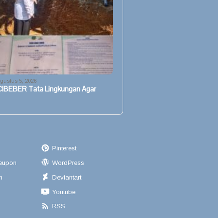
gustus 5, 2026
CIBEBER Tata Lingkungan Agar
Pinterest
eupon
WordPress
n
Deviantart
Youtube
RSS