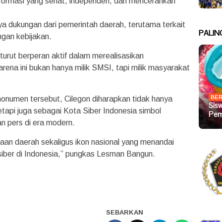
nformasi yang sehat, independen, dan mencerahkan
a dukungan dari pemerintah daerah, terutama terkait
PALIN
gan kebijakan.
urut berperan aktif dalam merealisasikan
ena ini bukan hanya milik SMSI, tapi milik masyarakat
BER
numen tersebut, Cilegon diharapkan tidak hanya
Sis
tetapi juga sebagai Kota Siber Indonesia simbol
Pem
n pers di era modern.
aan daerah sekaligus ikon nasional yang menandai
siber di Indonesia,” pungkas Lesman Bangun.
SEBARKAN