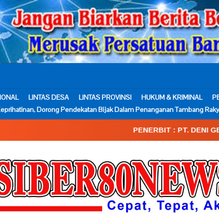
IONAL
LINTAS DESA
LINTAS PROVINSI
HUKUM & KRIMINAL
P
eprihatinan, Dorong Pendekatan Bijak Dalam Penanganan Tambang Raky
PENERBIT : PT. DENI GEMA MEDIA____SK