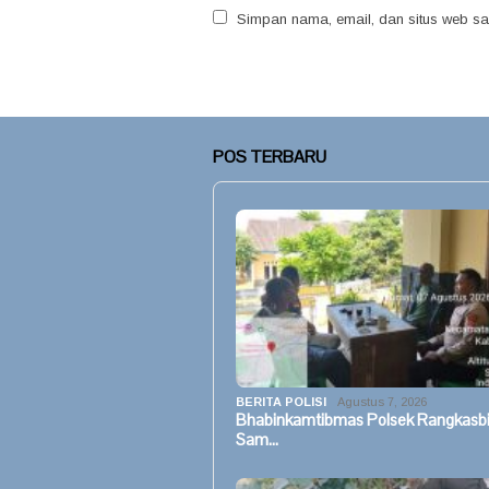
Simpan nama, email, dan situs web sa
POS TERBARU
BERITA POLISI
Agustus 7, 2026
Bhabinkamtibmas Polsek Rangkasb
Sam…