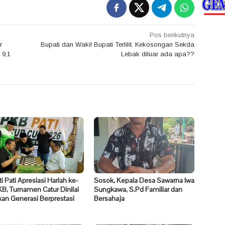
Pos berikutnya
r
Bupati dan Wakil Bupati Terlilit. Kekosongan Sekda
 9,1
Lebak diluar ada apa??
i Pati Apresiasi Harlah ke-
Sosok, Kepala Desa Sawarna Iwa
B, Turnamen Catur Dinilai
Sungkawa, S.Pd Familiar dan
kan Generasi Berprestasi
Bersahaja