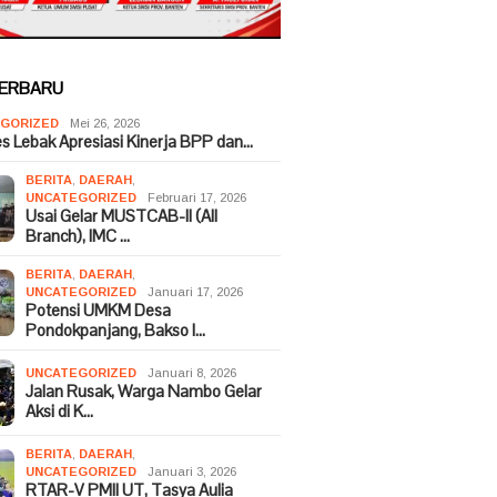
TERBARU
GORIZED
Mei 26, 2026
es Lebak Apresiasi Kinerja BPP dan…
BERITA
,
DAERAH
,
UNCATEGORIZED
Februari 17, 2026
Usai Gelar MUSTCAB-II (All
Branch), IMC …
BERITA
,
DAERAH
,
UNCATEGORIZED
Januari 17, 2026
Potensi UMKM Desa
Pondokpanjang, Bakso I…
UNCATEGORIZED
Januari 8, 2026
Jalan Rusak, Warga Nambo Gelar
Aksi di K…
BERITA
,
DAERAH
,
UNCATEGORIZED
Januari 3, 2026
RTAR-V PMII UT, Tasya Aulia