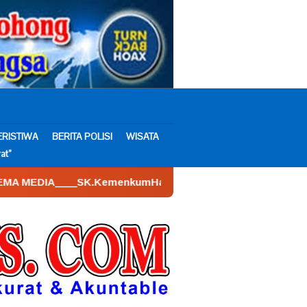
ERISTIWA
BERITA POLISI
WISATA
at”
.KemenkumHam : AHU – 026590.AH.01.30.___Tahun 2022. Tang