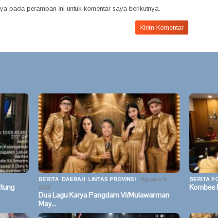
ya pada peramban ini untuk komentar saya berikutnya.
BERITA
,
DAERAH
,
LINTAS PROVINSI
Agustus 6,
BERITA PO
itung
Kombes P
2026
Dua Lagu Karya Pangdam VI/Mulawarman
May…