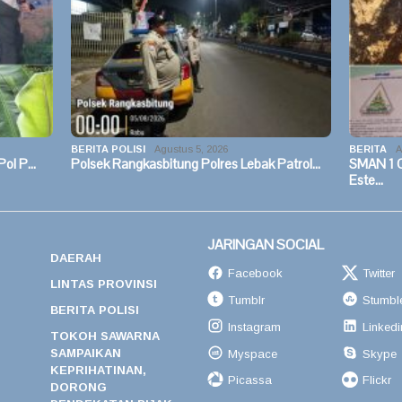
BERITA POLISI
Agustus 5, 2026
BERITA
A
 Pol P…
Polsek Rangkasbitung Polres Lebak Patrol…
SMAN 1 
Este…
JARINGAN SOCIAL
DAERAH
Facebook
Twitter
LINTAS PROVINSI
Tumblr
Stumbl
BERITA POLISI
Instagram
Linkedi
TOKOH SAWARNA
SAMPAIKAN
Myspace
Skype
KEPRIHATINAN,
Picassa
Flickr
DORONG