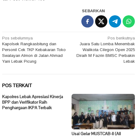
SEBARKAN
Navigasi
Pos sebelumnya
Pos berikutnya
Kapolsek Rangkasbitung dan
Juara Satu Lomba Menembak
pos
Personil Cek TKP Kebakaran Toko
Walikota Cilegon Open 2025
Swalayan Almon di Jalan Ahmad
Diraih M Fazrin BMSC Perbakin
Yani Lebak Picung
Lebak
POS TERKAIT
Kapolres Lebak Apresiasi Kinerja
BPP dan Verifikator Raih
Penghargaan IKPA Terbaik
Usai Gelar MUSTCAB-II (All