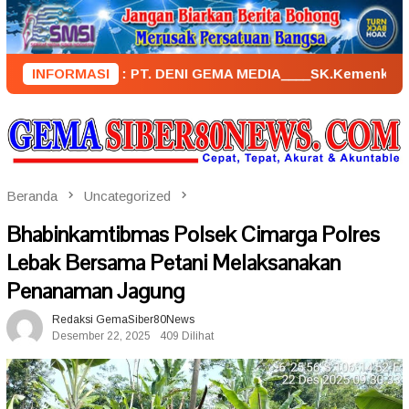
Loncat
ke
konten
ENERBIT : PT. DENI GEMA MEDIA____SK.KemenkumHam : AHU – 0
INFORMASI
Beranda
Uncategorized
Bhabinkamtibmas Polsek Cimarga Polres
Lebak Bersama Petani Melaksanakan
Penanaman Jagung
Redaksi GemaSiber80News
Desember 22, 2025
409 Dilihat