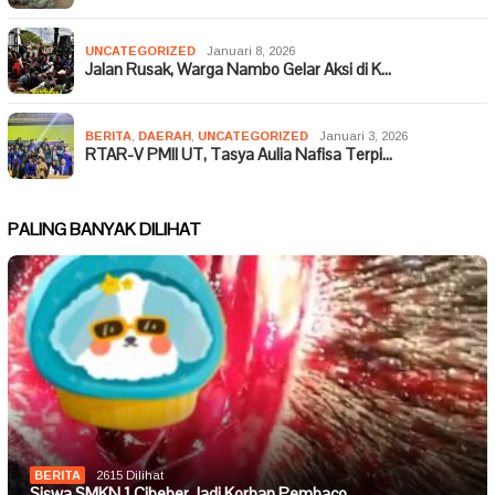
UNCATEGORIZED
Januari 8, 2026
Jalan Rusak, Warga Nambo Gelar Aksi di K…
BERITA
,
DAERAH
,
UNCATEGORIZED
Januari 3, 2026
RTAR-V PMII UT, Tasya Aulia Nafisa Terpi…
PALING BANYAK DILIHAT
BERITA
2615 Dilihat
Siswa SMKN 1 Cibeber Jadi Korban Pembaco…