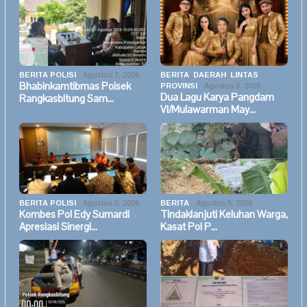
BERITA POLISI
Agustus 7, 2026
BERITA
,
DAERAH
,
LINTAS
Bhabinkamtibmas Polsek
PROVINSI
Agustus 6, 2026
Dua Lagu Karya Pangdam
Rangkasbitung Sam…
VI/Mulawarman May…
BERITA POLISI
Agustus 5, 2026
BERITA
Agustus 5, 2026
Kombes Pol Edy Sumardi
Tindaklanjuti Keluhan Warga,
Apresiasi Sinergi…
Kasat Pol P…