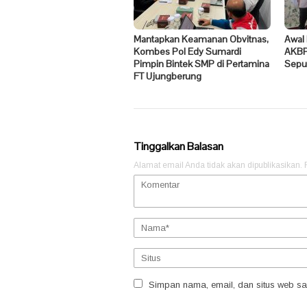
Mantapkan Keamanan Obvitnas,
Awal 
Kombes Pol Edy Sumardi
AKBP
Pimpin Bintek SMP di Pertamina
Sepu
FT Ujungberung
Tinggalkan Balasan
Alamat email Anda tidak akan dipublikasikan.
Simpan nama, email, dan situs web sa