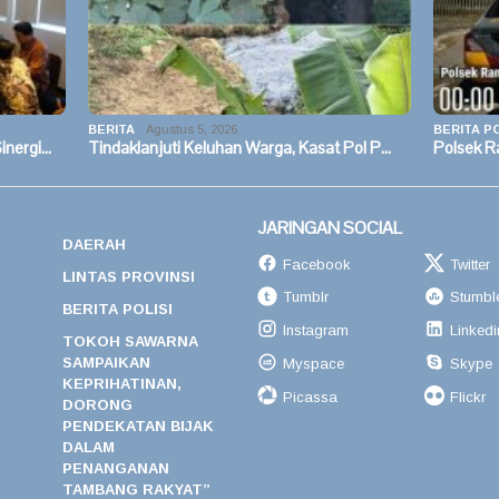
BERITA
Agustus 5, 2026
BERITA PO
inergi…
Tindaklanjuti Keluhan Warga, Kasat Pol P…
Polsek R
JARINGAN SOCIAL
DAERAH
Facebook
Twitter
LINTAS PROVINSI
Tumblr
Stumbl
BERITA POLISI
Instagram
Linkedi
TOKOH SAWARNA
SAMPAIKAN
Myspace
Skype
KEPRIHATINAN,
Picassa
Flickr
DORONG
PENDEKATAN BIJAK
DALAM
PENANGANAN
TAMBANG RAKYAT”