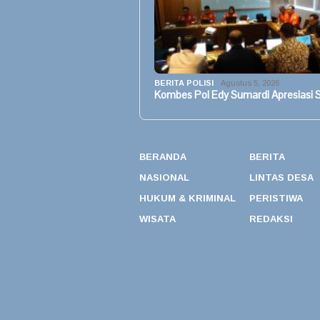
BERITA POLISI
Agustus 5, 2026
Kombes Pol Edy Sumardi Apresiasi S
BERANDA
BERITA
NASIONAL
LINTAS DESA
HUKUM & KRIMINAL
PERISTIWA
WISATA
REDAKSI