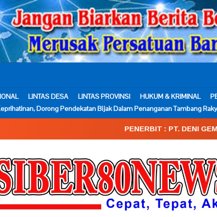
IONAL
LINTAS DESA
LINTAS PROVINSI
HUKUM & KRIMINAL
P
eprihatinan, Dorong Pendekatan Bijak Dalam Penanganan Tambang Raky
PENERBIT : PT. DENI GEMA MEDIA____SK.