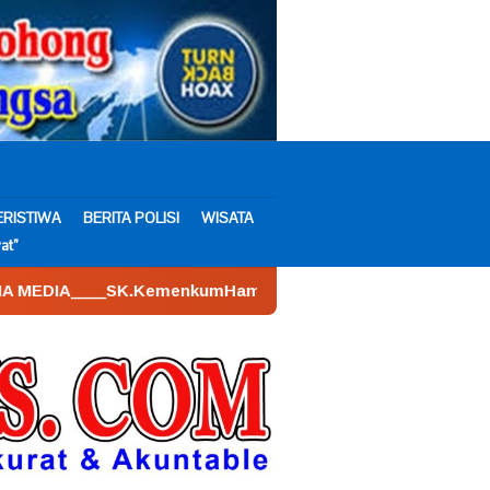
ERISTIWA
BERITA POLISI
WISATA
at”
KemenkumHam : AHU – 026590.AH.01.30.___Tahun 2022. Tangga