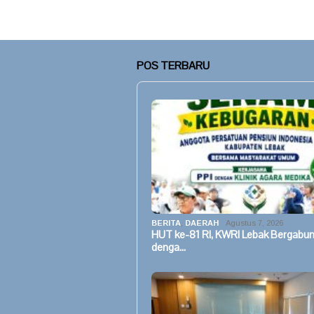
POS TERBARU
BERITA
,
DAERAH
Agustus 7, 2026
HUT ke-81 RI, KWRI Lebak Bergabu
denga…