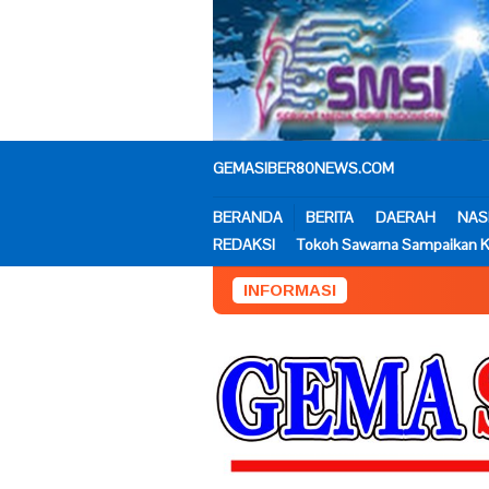
Loncat
ke
konten
GEMASIBER80NEWS.COM
BERANDA
BERITA
DAERAH
NAS
REDAKSI
Tokoh Sawarna Sampaikan K
INFORMASI