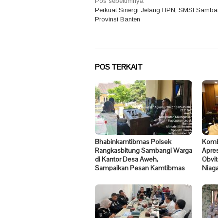
Navigasi
Pos sebelumnya
Perkuat Sinergi Jelang HPN, SMSI Samb
pos
Provinsi Banten
POS TERKAIT
Bhabinkamtibmas Polsek
Komb
Rangkasbitung Sambangi Warga
Apre
di Kantor Desa Aweh,
Obvit
Sampaikan Pesan Kamtibmas
Niaga