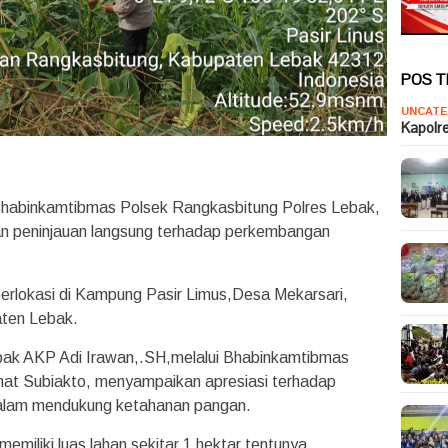
POS 
UNCATE
Kapolr
binkamtibmas Polsek Rangkasbitung Polres Lebak,
 peninjauan langsung terhadap perkembangan
berlokasi di Kampung Pasir Limus,Desa Mekarsari,
ten Lebak.
bak AKP Adi Irawan,.SH,melalui Bhabinkamtibmas
t Subiakto, menyampaikan apresiasi terhadap
dalam mendukung ketahanan pangan.
memiliki luas lahan sekitar 1 hektar,tentunya