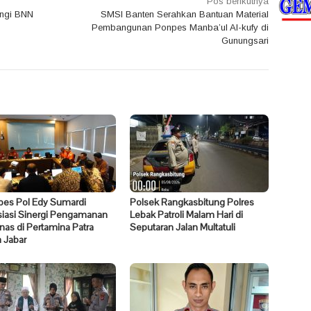
Pos berikutnya
angi BNN
SMSI Banten Serahkan Bantuan Material
Pembangunan Ponpes Manba’ul Al-kufy di
Gunungsari
es Pol Edy Sumardi
Polsek Rangkasbitung Polres
siasi Sinergi Pengamanan
Lebak Patroli Malam Hari di
nas di Pertamina Patra
Seputaran Jalan Multatuli
 Jabar