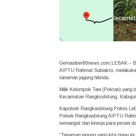
Gemasiber80news.com,LEBAK – Bha
AIPTU Rahmat Subiakto, melakukan
tanaman jagung hibrida.
Milik Kelompok Tani (Poktan) yang 
Kecamatan Rangkssbitung, Kabupa
Kapolsek Rangkasbitung Polres Le
Polsek Rangkasbitung AIPTU Rahma
semangat dan kinerja para petani 
“Tanaman jagung yang kita tinjau ini 