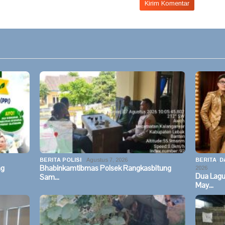
BERITA POLISI
Agustus 7, 2026
BERITA
,
D
ng
Bhabinkamtibmas Polsek Rangkasbitung
2026
Dua Lag
Sam…
May…