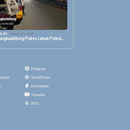
LISI
Agustus 5, 2026
angkasbitung Polres Lebak Patrol…
Pinterest
eupon
WordPress
n
Deviantart
Youtube
RSS