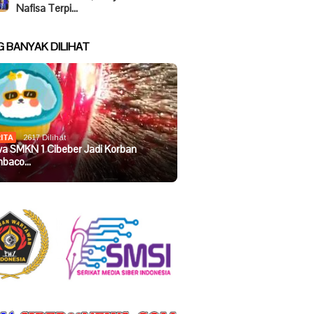
Nafisa Terpi…
G BANYAK DILIHAT
ITA
2617 Dilihat
wa SMKN 1 Cibeber Jadi Korban
baco…