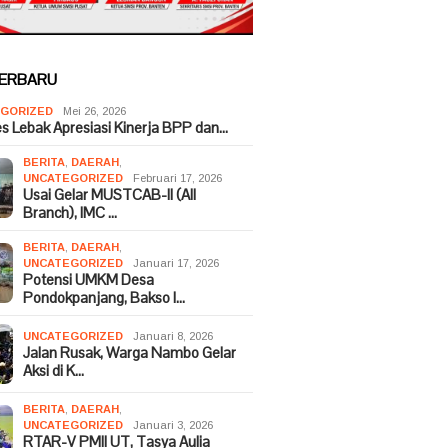
TERBARU
GORIZED
Mei 26, 2026
es Lebak Apresiasi Kinerja BPP dan…
BERITA
,
DAERAH
,
UNCATEGORIZED
Februari 17, 2026
Usai Gelar MUSTCAB-II (All
Branch), IMC …
BERITA
,
DAERAH
,
UNCATEGORIZED
Januari 17, 2026
Potensi UMKM Desa
Pondokpanjang, Bakso I…
UNCATEGORIZED
Januari 8, 2026
Jalan Rusak, Warga Nambo Gelar
Aksi di K…
BERITA
,
DAERAH
,
UNCATEGORIZED
Januari 3, 2026
RTAR-V PMII UT, Tasya Aulia