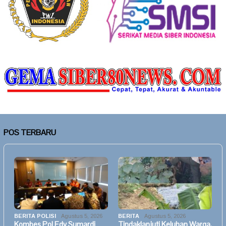
POS TERBARU
BERITA POLISI
Agustus 5, 2026
BERITA
Agustus 5, 2026
Kombes Pol Edy Sumardi
Tindaklanjuti Keluhan Warga,