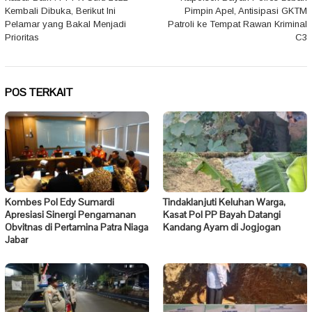
pos
Kembali Dibuka, Berikut Ini
Pimpin Apel, Antisipasi GKTM
Pelamar yang Bakal Menjadi
Patroli ke Tempat Rawan Kriminal
Prioritas
C3
POS TERKAIT
Kombes Pol Edy Sumardi
Tindaklanjuti Keluhan Warga,
Apresiasi Sinergi Pengamanan
Kasat Pol PP Bayah Datangi
Obvitnas di Pertamina Patra Niaga
Kandang Ayam di Jogjogan
Jabar