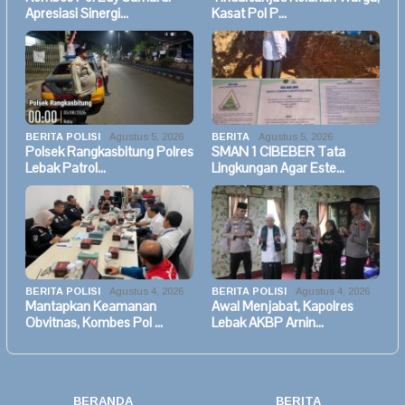
Apresiasi Sinergi…
Kasat Pol P…
BERITA POLISI
Agustus 5, 2026
BERITA
Agustus 5, 2026
Polsek Rangkasbitung Polres
SMAN 1 CIBEBER Tata
Lebak Patrol…
Lingkungan Agar Este…
BERITA POLISI
Agustus 4, 2026
BERITA POLISI
Agustus 4, 2026
Mantapkan Keamanan
Awal Menjabat, Kapolres
Obvitnas, Kombes Pol …
Lebak AKBP Arnin…
BERANDA
BERITA