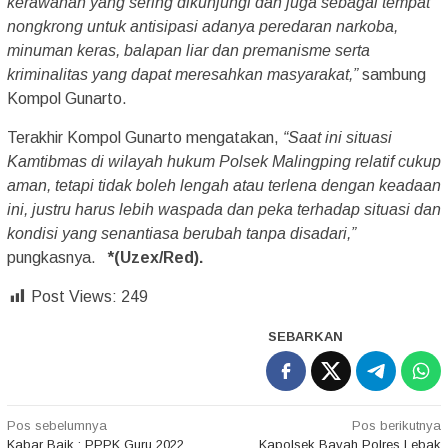
kerawanan yang sering dikunjungi dan juga sebagai tempat
nongkrong untuk antisipasi adanya peredaran narkoba,
minuman keras, balapan liar dan premanisme serta
kriminalitas yang dapat meresahkan masyarakat,”
sambung
Kompol Gunarto.
Terakhir Kompol Gunarto mengatakan,
“Saat ini situasi
Kamtibmas di wilayah hukum Polsek Malingping relatif cukup
aman, tetapi tidak boleh lengah atau terlena dengan keadaan
ini, justru harus lebih waspada dan peka terhadap situasi dan
kondisi yang senantiasa berubah tanpa disadari,”
pungkasnya.
*(Uzex/Red).
Post Views:
249
SEBARKAN
Navigasi
Pos sebelumnya
Pos berikutnya
Kabar Baik : PPPK Guru 2022
Kapolsek Bayah Polres Lebak