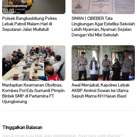
Polsek Rangkasbitung Polres
SMAN 1 CIBEBER Tata
Lebak Patroli Malam Hari di
Lingkungan Agar Estetika Sekolah
Seputaran Jalan Multatuli
Lebih Nyaman, Nyaman Sejalan
Dengan Visi Misi Sekolah
Mantapkan Keamanan Obvitnas,
Awal Menjabat, Kapolres Lebak
Kombes Pol Edy Sumardi Pimpin
AKBP Arninsi Sowan ke Ulama
Bintek SMP di Pertamina FT
Sepuh Mama KH Hasan Basri
Ujungberung
Tinggalkan Balasan
Alamat email Anda tidak akan dipublikasikan.
Ruas yang wajib ditandai
*