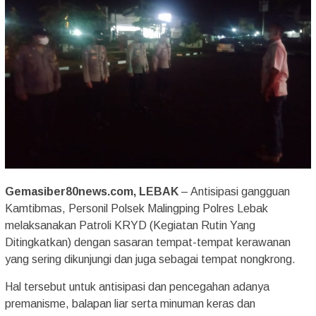
Gemasiber80news.com, LEBAK
– Antisipasi gangguan
Kamtibmas, Personil Polsek Malingping Polres Lebak
melaksanakan Patroli KRYD (Kegiatan Rutin Yang
Ditingkatkan) dengan sasaran tempat-tempat kerawanan
yang sering dikunjungi dan juga sebagai tempat nongkrong.
Hal tersebut untuk antisipasi dan pencegahan adanya
premanisme, balapan liar serta minuman keras dan