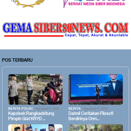
POS TERBARU
BERITA POLISI
Agustus 8, 2026
BERITA
Agustus 8, 2026
Kapolsek Rangkasbitung
Dahnil Ceritakan Filosofi
Pimpin Giat KRYD …
Berdirinya Orm…