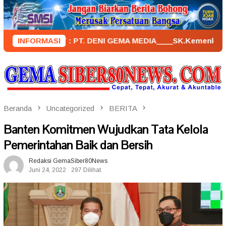
Loncat
ke
konten
ENERBIT : PT. DENI GEMA MEDIA____SK.KemenkumHam : AHU – 
INFORMASI
Beranda
Uncategorized
BERITA
Banten Komitmen Wujudkan Tata Kelola
Pemerintahan Baik dan Bersih
Redaksi GemaSiber80News
Juni 24, 2022
297 Dilihat