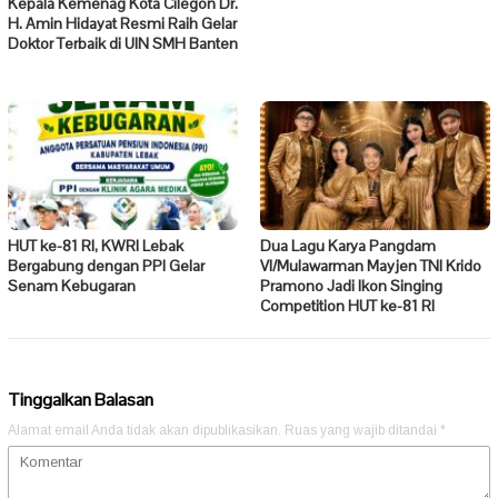
Kepala Kemenag Kota Cilegon Dr.
H. Amin Hidayat Resmi Raih Gelar
Doktor Terbaik di UIN SMH Banten
HUT ke-81 RI, KWRI Lebak
Dua Lagu Karya Pangdam
Bergabung dengan PPI Gelar
VI/Mulawarman Mayjen TNI Krido
Senam Kebugaran
Pramono Jadi Ikon Singing
Competition HUT ke-81 RI
Tinggalkan Balasan
Alamat email Anda tidak akan dipublikasikan.
Ruas yang wajib ditandai
*