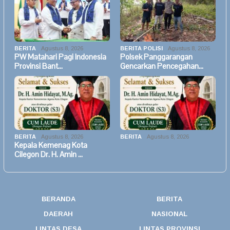
BERITA
Agustus 8, 2026
BERITA POLISI
Agustus 8, 2026
PW Matahari Pagi Indonesia
Polsek Panggarangan
Provinsi Bant…
Gencarkan Pencegahan…
BERITA
Agustus 8, 2026
BERITA
Agustus 8, 2026
Kepala Kemenag Kota
Cilegon Dr. H. Amin …
BERANDA
BERITA
DAERAH
NASIONAL
LINTAS DESA
LINTAS PROVINSI