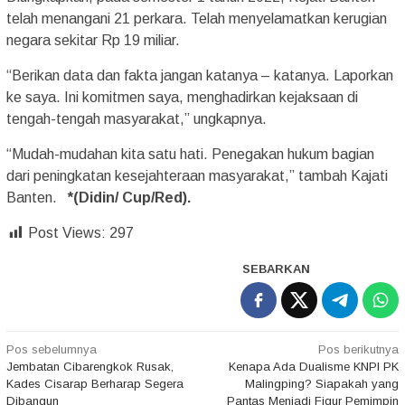
telah menangani 21 perkara. Telah menyelamatkan kerugian
negara sekitar Rp 19 miliar.
“Berikan data dan fakta jangan katanya – katanya. Laporkan
ke saya. Ini komitmen saya, menghadirkan kejaksaan di
tengah-tengah masyarakat,” ungkapnya.
“Mudah-mudahan kita satu hati. Penegakan hukum bagian
dari peningkatan kesejahteraan masyarakat,” tambah Kajati
Banten.
*(Didin/ Cup/Red).
Post Views:
297
SEBARKAN
Navigasi
Pos sebelumnya
Pos berikutnya
Jembatan Cibarengkok Rusak,
Kenapa Ada Dualisme KNPI PK
pos
Kades Cisarap Berharap Segera
Malingping? Siapakah yang
Dibangun
Pantas Menjadi Figur Pemimpin