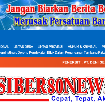
IONAL
LINTAS DESA
LINTAS PROVINSI
HUKUM & KRIMINAL
P
eprihatinan, Dorong Pendekatan Bijak Dalam Penanganan Tambang Raky
PENERBIT : PT. DENI GEMA MEDIA____SK.