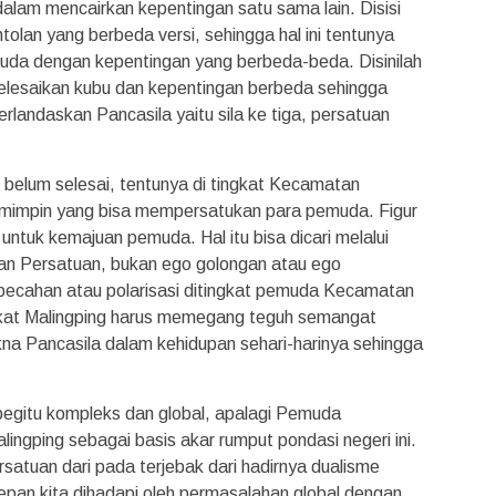
dalam mencairkan kepentingan satu sama lain. Disisi
ntolan yang berbeda versi, sehingga hal ini tentunya
emuda dengan kepentingan yang berbeda-beda. Disinilah
elesaikan kubu dan kepentingan berbeda sehingga
landaskan Pancasila yaitu sila ke tiga, persatuan
 belum selesai, tentunya di tingkat Kecamatan
pemimpin yang bisa mempersatukan para pemuda. Figur
 untuk kemajuan pemuda. Hal itu bisa dicari melalui
 Persatuan, bukan ego golongan atau ego
ecahan atau polarisasi ditingkat pemuda Kecamatan
ngkat Malingping harus memegang teguh semangat
a Pancasila dalam kehidupan sehari-harinya sehingga
egitu kompleks dan global, apalagi Pemuda
ngping sebagai basis akar rumput pondasi negeri ini.
atuan dari pada terjebak dari hadirnya dualisme
an kita dihadapi oleh permasalahan global dengan