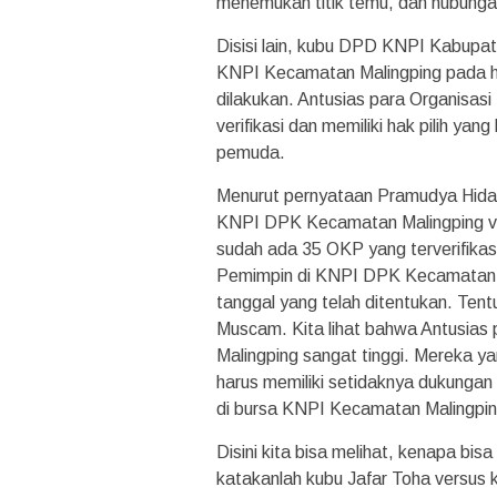
menemukan titik temu, dan hubungan 
Disisi lain, kubu DPD KNPI Kabupa
KNPI Kecamatan Malingping pada ha
dilakukan. Antusias para Organisa
verifikasi dan memiliki hak pilih y
pemuda.
Menurut pernyataan Pramudya Hiday
KNPI DPK Kecamatan Malingping v
sudah ada 35 OKP yang terverifika
Pemimpin di KNPI DPK Kecamatan Ma
tanggal yang telah ditentukan. T
Muscam. Kita lihat bahwa Antusia
Malingping sangat tinggi. Mereka 
harus memiliki setidaknya dukung
di bursa KNPI Kecamatan Malingpin
Disini kita bisa melihat, kenapa bi
katakanlah kubu Jafar Toha versus