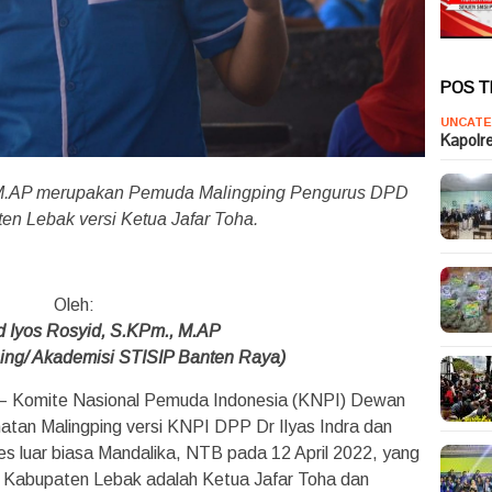
POS 
UNCATE
Kapolr
 M.AP merupakan Pemuda Malingping Pengurus DPD
n Lebak versi Ketua Jafar Toha.
Oleh:
Iyos Rosyid, S.KPm., M.AP
ing/ Akademisi STISIP Banten Raya)
– Komite Nasional Pemuda Indonesia (KNPI) Dewan
an Malingping versi KNPI DPP Dr Ilyas Indra dan
es luar biasa Mandalika, NTB pada 12 April 2022, yang
 Kabupaten Lebak adalah Ketua Jafar Toha dan