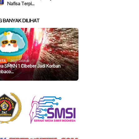
Nafisa Terpi…
G BANYAK DILIHAT
ITA
2617 Dilihat
wa SMKN 1 Cibeber Jadi Korban
baco…