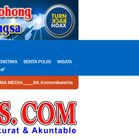
ERISTIWA
BERITA POLISI
WISATA
at”
KemenkumHam : AHU – 026590.AH.01.30.___Tahun 2022. Tangg