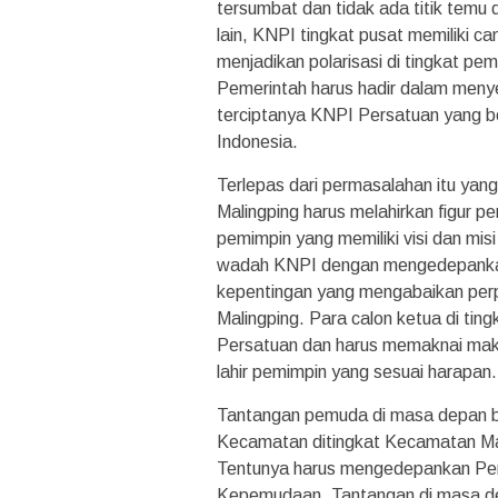
tersumbat dan tidak ada titik temu 
lain, KNPI tingkat pusat memiliki ca
menjadikan polarisasi di tingkat p
Pemerintah harus hadir dalam meny
terciptanya KNPI Persatuan yang ber
Indonesia.
Terlepas dari permasalahan itu yang
Malingping harus melahirkan figur 
pemimpin yang memiliki visi dan misi
wadah KNPI dengan mengedepankan
kepentingan yang mengabaikan perp
Malingping. Para calon ketua di ti
Persatuan dan harus memaknai makn
lahir pemimpin yang sesuai harapan.
Tantangan pemuda di masa depan b
Kecamatan ditingkat Kecamatan Mali
Tentunya harus mengedepankan Pers
Kepemudaan. Tantangan di masa dep