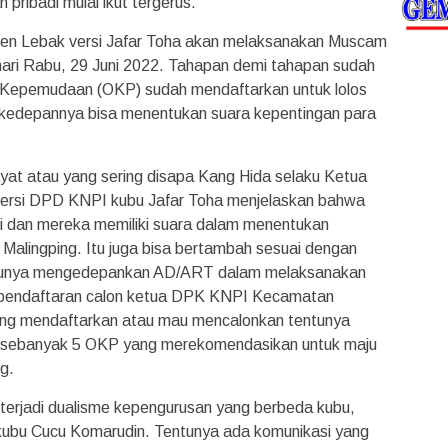
pribadi mulai ikut tergerus.
ten Lebak versi Jafar Toha akan melaksanakan Muscam
ri Rabu, 29 Juni 2022. Tahapan demi tahapan sudah
si Kepemudaan (OKP) sudah mendaftarkan untuk lolos
ang kedepannya bisa menentukan suara kepentingan para
at atau yang sering disapa Kang Hida selaku Ketua
ersi DPD KNPI kubu Jafar Toha menjelaskan bahwa
si dan mereka memiliki suara dalam menentukan
lingping. Itu juga bisa bertambah sesuai dengan
entunya mengedepankan AD/ART dalam melaksanakan
s pendaftaran calon ketua DPK KNPI Kecamatan
yang mendaftarkan atau mau mencalonkan tentunya
an sebanyak 5 OKP yang merekomendasikan untuk maju
g.
sa terjadi dualisme kepengurusan yang berbeda kubu,
 kubu Cucu Komarudin. Tentunya ada komunikasi yang