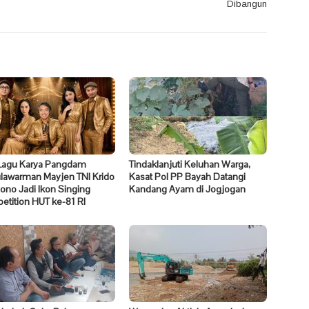
Dibangun
Lagu Karya Pangdam
Tindaklanjuti Keluhan Warga,
ulawarman Mayjen TNI Krido
Kasat Pol PP Bayah Datangi
no Jadi Ikon Singing
Kandang Ayam di Jogjogan
tition HUT ke-81 RI