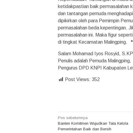
ketidakpastian baik permasalahan ke
dan tantangan pemuda menghadapi b
dipikirkan oleh para Pemimpin Pemu
permasalahan beda kepentingan. J
permasalahan ini. Maka figur seper
di tingkat Kecamatan Malingping.
Salam Mohamad Iyos Rosyid, S.K
Penulis adalah Pemuda Malingping,
Pengurus DPD KNPI Kabupaten Leba
Post Views:
352
Navigasi
Pos sebelumnya
Banten Komitmen Wujudkan Tata Kelola
pos
Pemerintahan Baik dan Bersih