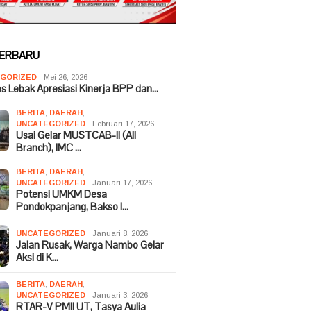
TERBARU
GORIZED
Mei 26, 2026
es Lebak Apresiasi Kinerja BPP dan…
BERITA
,
DAERAH
,
UNCATEGORIZED
Februari 17, 2026
Usai Gelar MUSTCAB-II (All
Branch), IMC …
BERITA
,
DAERAH
,
UNCATEGORIZED
Januari 17, 2026
Potensi UMKM Desa
Pondokpanjang, Bakso I…
UNCATEGORIZED
Januari 8, 2026
Jalan Rusak, Warga Nambo Gelar
Aksi di K…
BERITA
,
DAERAH
,
UNCATEGORIZED
Januari 3, 2026
RTAR-V PMII UT, Tasya Aulia