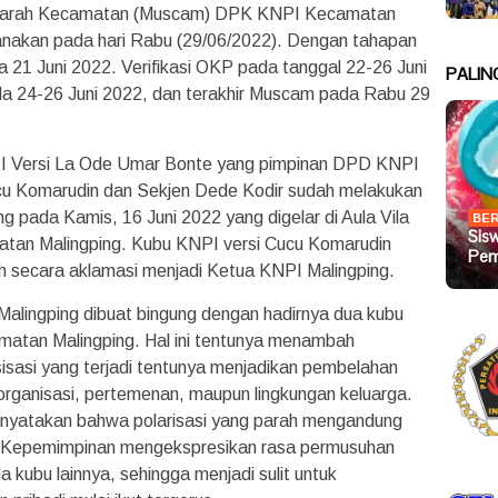
awarah Kecamatan (Muscam) DPK KNPI Kecamatan
sanakan pada hari Rabu (29/06/2022). Dengan tahapan
a 21 Juni 2022. Verifikasi OKP pada tanggal 22-26 Juni
PALIN
a 24-26 Juni 2022, dan terakhir Muscam pada Rabu 29
 Versi La Ode Umar Bonte yang pimpinan DPD KNPI
u Komarudin dan Sekjen Dede Kodir sudah melakukan
pada Kamis, 16 Juni 2022 yang digelar di Aula Vila
BER
Sis
an Malingping. Kubu KNPI versi Cucu Komarudin
Pem
h secara aklamasi menjadi Ketua KNPI Malingping.
alingping dibuat bingung dengan hadirnya dua kubu
matan Malingping. Hal ini tentunya menambah
sisasi yang terjadi tentunya menjadikan pembelahan
organisasi, pertemenan, maupun lingkungan keluarga.
nyatakan bahwa polarisasi yang parah mengandung
 Kepemimpinan mengekspresikan rasa permusuhan
kubu lainnya, sehingga menjadi sulit untuk