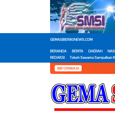
Loncat
ke
konten
GEMASIBER80NEWS.COM
BERANDA
BERITA
DAERAH
NAS
REDAKSI
Tokoh Sawarna Sampaikan K
INFORMASI