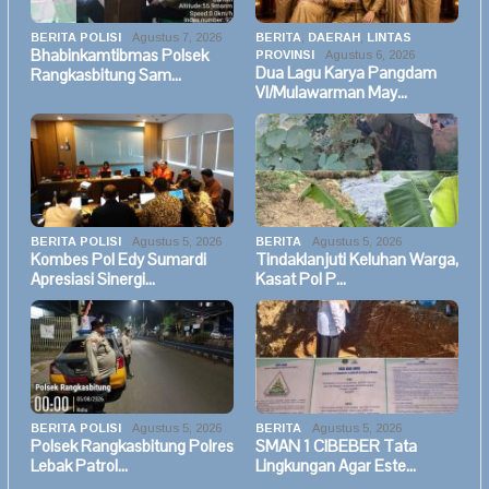
BERITA POLISI
Agustus 7, 2026
BERITA
,
DAERAH
,
LINTAS
Bhabinkamtibmas Polsek
PROVINSI
Agustus 6, 2026
Dua Lagu Karya Pangdam
Rangkasbitung Sam…
VI/Mulawarman May…
BERITA POLISI
Agustus 5, 2026
BERITA
Agustus 5, 2026
Kombes Pol Edy Sumardi
Tindaklanjuti Keluhan Warga,
Apresiasi Sinergi…
Kasat Pol P…
BERITA POLISI
Agustus 5, 2026
BERITA
Agustus 5, 2026
Polsek Rangkasbitung Polres
SMAN 1 CIBEBER Tata
Lebak Patrol…
Lingkungan Agar Este…