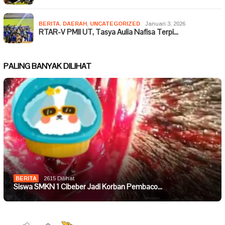
BERITA
,
DAERAH
,
UNCATEGORIZED
Januari 3, 2026
RTAR-V PMII UT, Tasya Aulia Nafisa Terpi…
PALING BANYAK DILIHAT
BERITA
2615 Dilihat
Siswa SMKN 1 Cibeber Jadi Korban Pembaco…