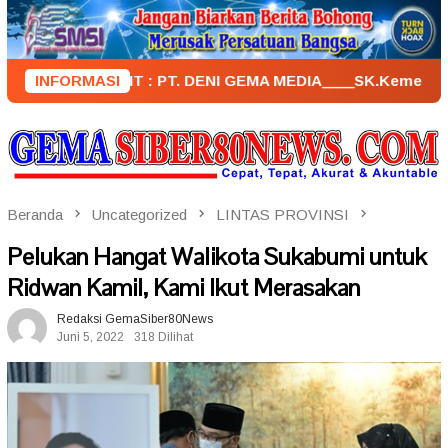
Loncat
ke
konten
PENERBIT : PT. DENI GEMA MEDIA____SK.KemenkumHam : AHU 
INFORMASI
Beranda
Uncategorized
LINTAS PROVINSI
Pelukan Hangat Walikota Sukabumi untuk
Ridwan Kamil, Kami Ikut Merasakan
Redaksi GemaSiber80News
Juni 5, 2022
318 Dilihat