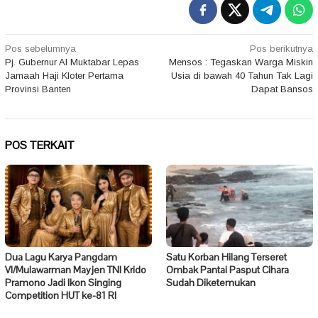
Navigasi
Pos sebelumnya
Pos berikutnya
Pj. Gubernur Al Muktabar Lepas
Mensos : Tegaskan Warga Miskin
pos
Jamaah Haji Kloter Pertama
Usia di bawah 40 Tahun Tak Lagi
Provinsi Banten
Dapat Bansos
POS TERKAIT
Dua Lagu Karya Pangdam
Satu Korban Hilang Terseret
VI/Mulawarman Mayjen TNI Krido
Ombak Pantai Pasput Cihara
Pramono Jadi Ikon Singing
Sudah Diketemukan
Competition HUT ke-81 RI