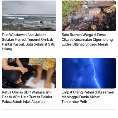
Dua Wisatawan Asal Jakarta
Satu Rumah Warga di Desa
Selatan Hanyut Terseret Ombak
Cikaret Kecamatan Cigemblong
Pantai Pasput, Satu Selamat Satu
Ludes Dilahap Si Jago Merah
Hilang
Ketua Ormas BBP Wanasalam
Empat Orang Petani di Kasemen
Desak APH Usut Tuntas Pelaku
Meninggal Dunia Akibat
Paksa Suruh Injak Alqur’an
Tersambar Petir