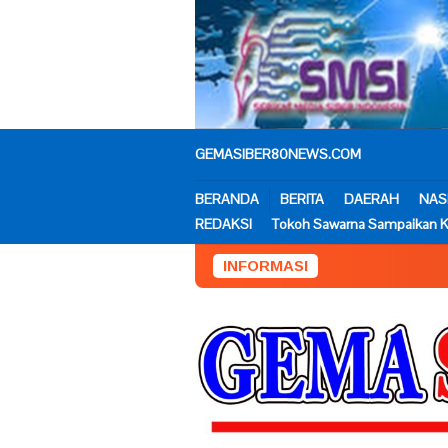
Loncat
ke
konten
GEMASIBER80NEWS.COM
BERANDA
BERITA
DAERAH
NAS
REDAKSI
Tokoh Sawarna Sampaikan K
INFORMASI