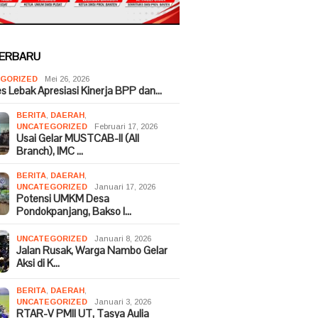
TERBARU
GORIZED
Mei 26, 2026
es Lebak Apresiasi Kinerja BPP dan…
BERITA
,
DAERAH
,
UNCATEGORIZED
Februari 17, 2026
Usai Gelar MUSTCAB-II (All
Branch), IMC …
BERITA
,
DAERAH
,
UNCATEGORIZED
Januari 17, 2026
Potensi UMKM Desa
Pondokpanjang, Bakso I…
UNCATEGORIZED
Januari 8, 2026
Jalan Rusak, Warga Nambo Gelar
Aksi di K…
BERITA
,
DAERAH
,
UNCATEGORIZED
Januari 3, 2026
RTAR-V PMII UT, Tasya Aulia