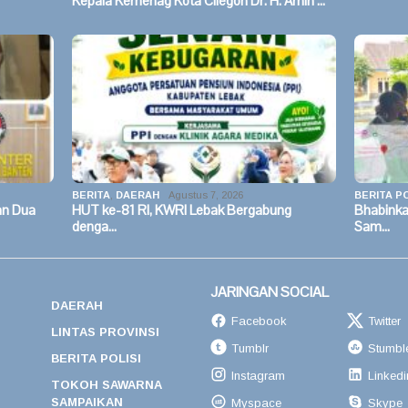
Kepala Kemenag Kota Cilegon Dr. H. Amin …
BERITA
,
DAERAH
Agustus 7, 2026
BERITA PO
an Dua
HUT ke-81 RI, KWRI Lebak Bergabung
Bhabinka
denga…
Sam…
JARINGAN SOCIAL
DAERAH
Facebook
Twitter
LINTAS PROVINSI
Tumblr
Stumbl
BERITA POLISI
Instagram
Linkedi
TOKOH SAWARNA
SAMPAIKAN
Myspace
Skype