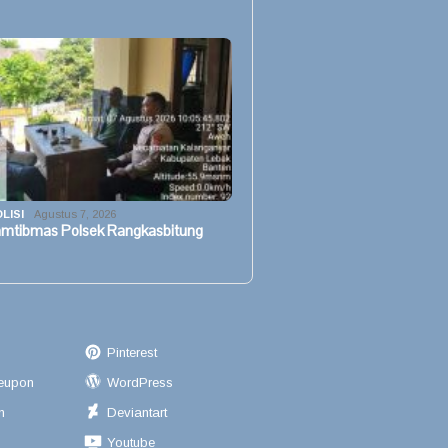
LISI
Agustus 7, 2026
mtibmas Polsek Rangkasbitung
Pinterest
eupon
WordPress
n
Deviantart
Youtube