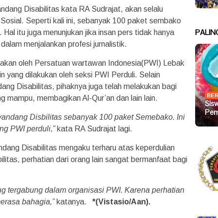
dang Disabilitas kata RA Sudrajat, akan selalu
 Sosial. Seperti kali ini, sebanyak 100 paket sembako
PALIN
 Hal itu juga menunjukan jika insan pers tidak hanya
 dalam menjalankan profesi jurnalistik.
arakan oleh Persatuan wartawan Indonesia(PWI) Lebak
n yang dilakukan oleh seksi PWI Perduli. Selain
g Disabilitas, pihaknya juga telah melakukan bagi
BER
g mampu, membagikan Al-Qur’an dan lain lain.
Sis
Pem
enyandang Disbilitas sebanyak 100 paket Semebako. Ini
ng PWI perduli,”
kata RA Sudrajat lagi.
ndang Disabilitas mengaku terharu atas keperdulian
litas, perhatian dari orang lain sangat bermanfaat bagi
g tergabung dalam organisasi PWI. Karena perhatian
erasa bahagia,”
katanya.
*(Vistasio/Aan).