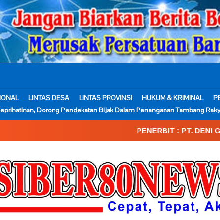
IONAL
LINTAS DESA
LINTAS PROVINSI
HUKUM & KRIMINAL
P
eprihatinan, Dorong Pendekatan Bijak Dalam Penanganan Tambang Raky
PENERBIT : PT. DENI GEMA MEDIA____S