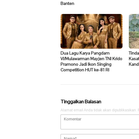
Banten ​
Dua Lagu Karya Pangdam
Tinda
VI/Mulawarman Mayjen TNI Krido
Kasat
Pramono Jadi Ikon Singing
Kand
Competition HUT ke-81 RI
Tinggalkan Balasan
Alamat email Anda tidak akan dipublikasikan.