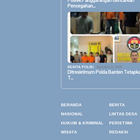
Polsek Panggarangan Gencarkan
Pencegahan…
BERITA POLISI
Agustus 8, 2026
Ditreskrimum Polda Banten Tetapk
T…
BERANDA
BERITA
NASIONAL
LINTAS DESA
HUKUM & KRIMINAL
PERISTIWA
WISATA
REDAKSI