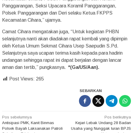
Panggarangan, Seksi Upacara Koramil Panggarangan,
Polsek Panggarangan dan Deri selaku Ketua FKPPS
Kecamatan Cihara,” ujarnya.
Camat Cihara mengatakan juga, “Untuk kegiatan PHBN
selanjutnya nanti akan diadakan rapat kembali yang dipimpin
oleh Ketua Umum Sekmat Cihara Usep Saepudin S.Pd.
Selanjutnya saya ucapan terima kasih kepada para hadirin
undangan sehingga rapat ini dapat berjalan dengan lancar
aman dan tertib,” pungkasnya.
*(Ga/US/Aan).
Post Views:
265
SEBARKAN
Navigasi
Pos sebelumnya
Pos berikutnya
Antisipasi PMK, Kanit Binmas
Kejari Lebak Undang 28 Badan
pos
Polsek Bayah Laksanakan Patroli
Usaha yang Nunggak Iuran BPJS