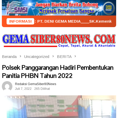
Loncat
ke
konten
NERBIT : PT. DENI GEMA MEDIA____SK.KemenkumHam : AHU – 0
INFORMASI
Beranda
Uncategorized
BERITA
Polsek Panggarangan Hadiri Pembentukan
Panitia PHBN Tahun 2022
Redaksi GemaSiber80News
Juli 7, 2022
265 Dilihat