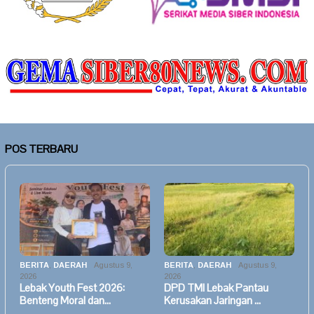
POS TERBARU
BERITA
,
DAERAH
Agustus 9,
BERITA
,
DAERAH
Agustus 9,
2026
2026
Lebak Youth Fest 2026:
DPD TMI Lebak Pantau
Benteng Moral dan…
Kerusakan Jaringan …