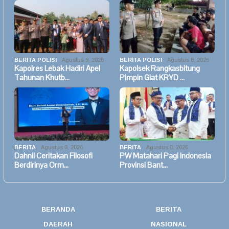
BERITA POLISI
Agustus 9, 2026
BERITA POLISI
Agustus 8, 2026
Kapolres Lebak Hadiri Apel
Kapolsek Rangkasbitung
Tahunan Khutb…
Pimpin Giat KRYD …
BERITA
Agustus 8, 2026
BERITA
Agustus 8, 2026
Dahnil Ceritakan Filosofi
PW Matahari Pagi Indonesia
Berdirinya Orm…
Provinsi Bant…
BERANDA
BERITA
DAERAH
NASIONAL