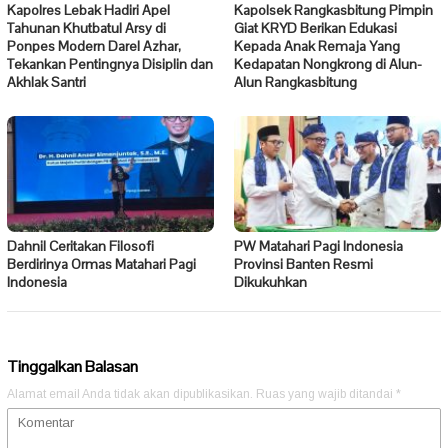
Kapolres Lebak Hadiri Apel
Kapolsek Rangkasbitung Pimpin
Tahunan Khutbatul Arsy di
Giat KRYD Berikan Edukasi
Ponpes Modern Darel Azhar,
Kepada Anak Remaja Yang
Tekankan Pentingnya Disiplin dan
Kedapatan Nongkrong di Alun-
Akhlak Santri
Alun Rangkasbitung
Dahnil Ceritakan Filosofi
PW Matahari Pagi Indonesia
Berdirinya Ormas Matahari Pagi
Provinsi Banten Resmi
Indonesia
Dikukuhkan
Tinggalkan Balasan
Alamat email Anda tidak akan dipublikasikan.
Ruas yang wajib ditandai
*