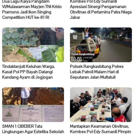
Dua Lagu Karya Pangdam
Kombes Pol Edy Sumardi
VI/Mulawarman Mayjen TNI Krido
Apresiasi Sinergi Pengamanan
Pramono Jadi Ikon Singing
Obvitnas di Pertamina Patra Niaga
Competition HUT ke-81 RI
Jabar
Tindaklanjuti Keluhan Warga,
Polsek Rangkasbitung Polres
Kasat Pol PP Bayah Datangi
Lebak Patroli Malam Hari di
Kandang Ayam di Jogjogan
Seputaran Jalan Multatuli
SMAN 1 CIBEBER Tata
Mantapkan Keamanan Obvitnas,
Lingkungan Agar Estetika Sekolah
Kombes Pol Edy Sumardi Pimpin