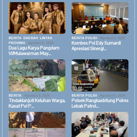
BERITA
,
DAERAH
,
LINTAS
BERITA POLISI
Agustus 5, 2026
Kombes Pol Edy Sumardi
PROVINSI
Agustus 6, 2026
Dua Lagu Karya Pangdam
Apresiasi Sinergi…
VI/Mulawarman May…
BERITA
Agustus 5, 2026
BERITA POLISI
Agustus 5, 2026
Tindaklanjuti Keluhan Warga,
Polsek Rangkasbitung Polres
Kasat Pol P…
Lebak Patrol…