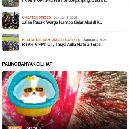
Potensi UMKM Desa Pondokpanjang, Bakso I…
UNCATEGORIZED
Januari 8, 2026
Jalan Rusak, Warga Nambo Gelar Aksi di K…
BERITA
,
DAERAH
,
UNCATEGORIZED
Januari 3, 2026
RTAR-V PMII UT, Tasya Aulia Nafisa Terpi…
PALING BANYAK DILIHAT
BERITA
2615 Dilihat