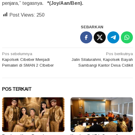
penjara,” tegasnya.
*(Joy/Aan/Ben).
Post Views:
250
SEBARKAN
Navigasi
Pos sebelumnya
Pos berikutnya
Kapolsek Cibeber Menjadi
Jalin Silaturahmi, Kapolsek Bayah
pos
Pemateri di SMAN 2 CIbeber
Sambangi Kantor Desa Cidikit
POS TERKAIT