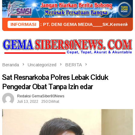
Loncat
ke
konten
NERBIT : PT. DENI GEMA MEDIA____SK.KemenkumHam : AHU – 02
INFORMASI
Beranda
Uncategorized
BERITA
Sat Resnarkoba Polres Lebak Ciduk
Pengedar Obat Tanpa Izin edar
Redaksi GemaSiber80News
Juli 13, 2022
250 Dilihat