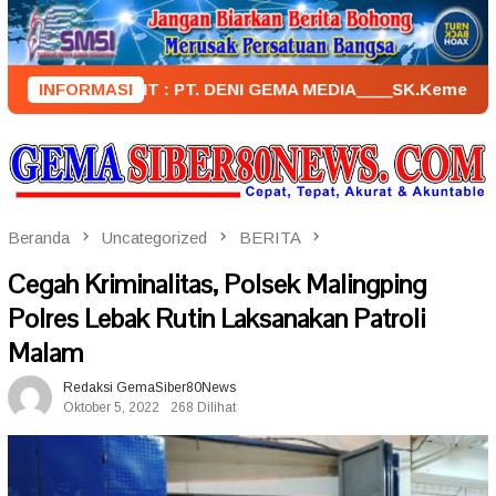
Loncat
ke
konten
PENERBIT : PT. DENI GEMA MEDIA____SK.KemenkumHam : AHU –
INFORMASI
Beranda
Uncategorized
BERITA
Cegah Kriminalitas, Polsek Malingping
Polres Lebak Rutin Laksanakan Patroli
Malam
Redaksi GemaSiber80News
Oktober 5, 2022
268 Dilihat