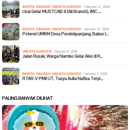
BERITA
,
DAERAH
,
UNCATEGORIZED
Februari 17, 2026
Usai Gelar MUSTCAB-II (All Branch), IMC …
BERITA
,
DAERAH
,
UNCATEGORIZED
Januari 17, 2026
Potensi UMKM Desa Pondokpanjang, Bakso I…
UNCATEGORIZED
Januari 8, 2026
Jalan Rusak, Warga Nambo Gelar Aksi di K…
BERITA
,
DAERAH
,
UNCATEGORIZED
Januari 3, 2026
RTAR-V PMII UT, Tasya Aulia Nafisa Terpi…
PALING BANYAK DILIHAT