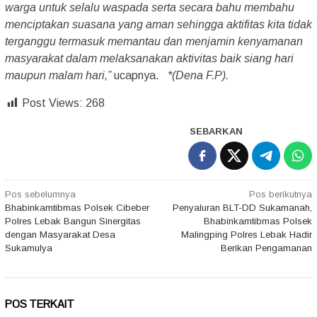
warga untuk selalu waspada serta secara bahu membahu
menciptakan suasana yang aman sehingga aktifitas kita tidak
terganggu termasuk memantau dan menjamin kenyamanan
masyarakat dalam melaksanakan aktivitas baik siang hari
maupun malam hari,”
ucapnya.
*(Dena F.P).
Post Views:
268
SEBARKAN
Navigasi
Pos sebelumnya
Pos berikutnya
Bhabinkamtibmas Polsek Cibeber
Penyaluran BLT-DD Sukamanah,
pos
Polres Lebak Bangun Sinergitas
Bhabinkamtibmas Polsek
dengan Masyarakat Desa
Malingping Polres Lebak Hadir
Sukamulya
Berikan Pengamanan
POS TERKAIT