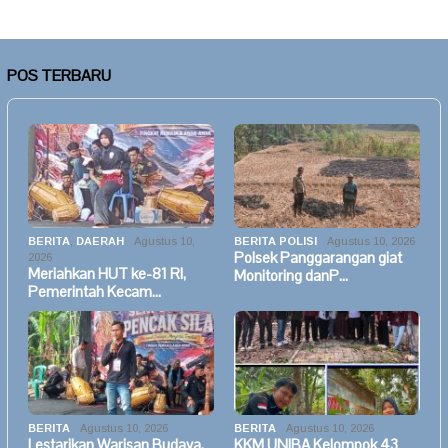
POS TERBARU
BERITA
,
DAERAH
Agustus 10,
BERITA POLISI
Agustus 10, 2026
Polsek Panggarangan giat
2026
Meriahkan HUT ke-81 RI,
Monitoring danP…
Pemerintah Kecam…
BERITA
Agustus 10, 2026
BERITA
Agustus 10, 2026
Lestarikan Warisan Budaya,
KKM UNIBA Kelompok 43