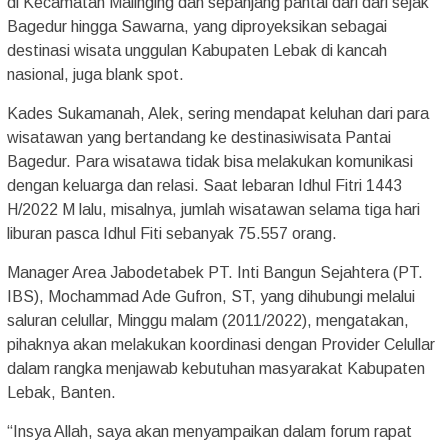
di Kecamatan Malinging dan sepanjang pantai dari dari sejak
Bagedur hingga Sawarna, yang diproyeksikan sebagai
destinasi wisata unggulan Kabupaten Lebak di kancah
nasional, juga blank spot.
Kades Sukamanah, Alek, sering mendapat keluhan dari para
wisatawan yang bertandang ke destinasiwisata Pantai
Bagedur. Para wisatawa tidak bisa melakukan komunikasi
dengan keluarga dan relasi. Saat lebaran Idhul Fitri 1443
H/2022 M lalu, misalnya, jumlah wisatawan selama tiga hari
liburan pasca Idhul Fiti sebanyak 75.557 orang.
Manager Area Jabodetabek PT. Inti Bangun Sejahtera (PT.
IBS), Mochammad Ade Gufron, ST, yang dihubungi melalui
saluran celullar, Minggu malam (2011/2022), mengatakan,
pihaknya akan melakukan koordinasi dengan Provider Celullar
dalam rangka menjawab kebutuhan masyarakat Kabupaten
Lebak, Banten.
“Insya Allah, saya akan menyampaikan dalam forum rapat