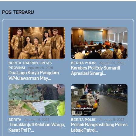
POS TERBARU
BERITA
,
DAERAH
,
LINTAS
BERITA POLISI
Agustus 5, 2026
Kombes Pol Edy Sumardi
PROVINSI
Agustus 6, 2026
Dua Lagu Karya Pangdam
Apresiasi Sinergi…
VI/Mulawarman May…
BERITA
Agustus 5, 2026
BERITA POLISI
Agustus 5, 2026
Tindaklanjuti Keluhan Warga,
Polsek Rangkasbitung Polres
Kasat Pol P…
Lebak Patrol…