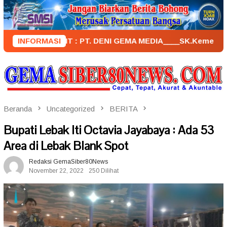
Loncat
ke
konten
PENERBIT : PT. DENI GEMA MEDIA____SK.KemenkumHam : AHU –
INFORMASI
Beranda
Uncategorized
BERITA
Bupati Lebak Iti Octavia Jayabaya : Ada 53
Area di Lebak Blank Spot
Redaksi GemaSiber80News
November 22, 2022
250 Dilihat