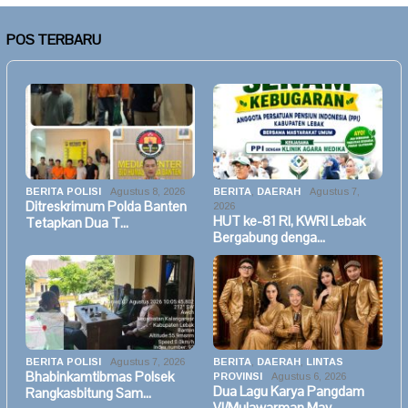
POS TERBARU
BERITA POLISI
Agustus 8, 2026
BERITA
,
DAERAH
Agustus 7,
Ditreskrimum Polda Banten
2026
HUT ke-81 RI, KWRI Lebak
Tetapkan Dua T…
Bergabung denga…
BERITA POLISI
Agustus 7, 2026
BERITA
,
DAERAH
,
LINTAS
Bhabinkamtibmas Polsek
PROVINSI
Agustus 6, 2026
Dua Lagu Karya Pangdam
Rangkasbitung Sam…
VI/Mulawarman May…