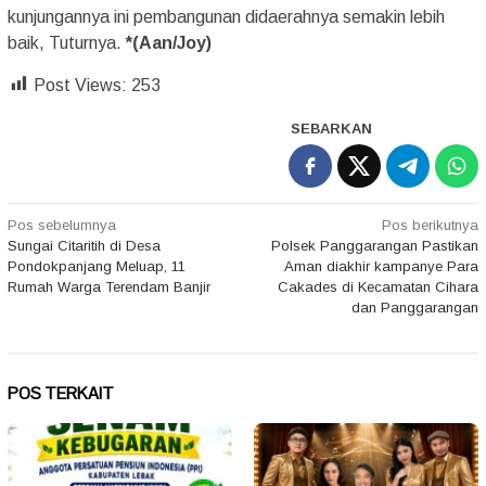
kunjungannya ini pembangunan didaerahnya semakin lebih
baik, Tuturnya.
*(Aan/Joy)
Post Views:
253
SEBARKAN
Navigasi
Pos sebelumnya
Pos berikutnya
Sungai Citaritih di Desa
Polsek Panggarangan Pastikan
pos
Pondokpanjang Meluap, 11
Aman diakhir kampanye Para
Rumah Warga Terendam Banjir
Cakades di Kecamatan Cihara
dan Panggarangan
POS TERKAIT