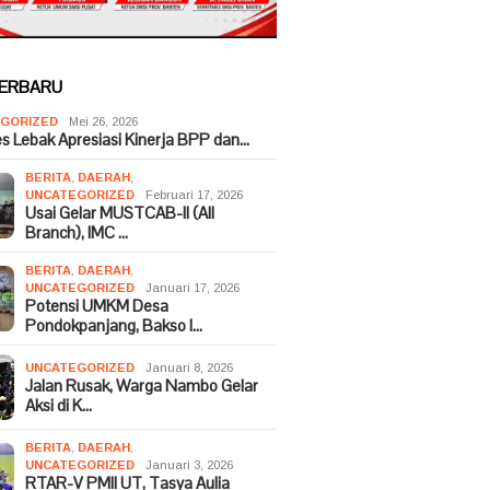
TERBARU
GORIZED
Mei 26, 2026
es Lebak Apresiasi Kinerja BPP dan…
BERITA
,
DAERAH
,
UNCATEGORIZED
Februari 17, 2026
Usai Gelar MUSTCAB-II (All
Branch), IMC …
BERITA
,
DAERAH
,
UNCATEGORIZED
Januari 17, 2026
Potensi UMKM Desa
Pondokpanjang, Bakso I…
UNCATEGORIZED
Januari 8, 2026
Jalan Rusak, Warga Nambo Gelar
Aksi di K…
BERITA
,
DAERAH
,
UNCATEGORIZED
Januari 3, 2026
RTAR-V PMII UT, Tasya Aulia