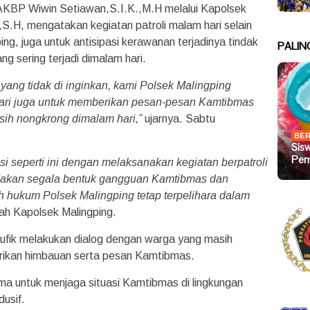
AKBP Wiwin Setiawan,S.I.K.,M.H melalui Kapolsek
,S.H, mengatakan kegiatan patroli malam hari selain
ng, juga untuk antisipasi kerawanan terjadinya tindak
PALIN
 sering terjadi dimalam hari.
yang tidak di inginkan, kami Polsek Malingping
hari juga untuk memberikan pesan-pesan Kamtibmas
ih nongkrong dimalam hari,”
ujarnya. Sabtu
BER
Sis
Pem
i seperti ini dengan melaksanakan kegiatan berpatroli
adakan segala bentuk gangguan Kamtibmas dan
h hukum Polsek Malingping tetap terpelihara dalam
h Kapolsek Malingping.
Taufik melakukan dialog dengan warga yang masih
rikan himbauan serta pesan Kamtibmas.
 untuk menjaga situasi Kamtibmas di lingkungan
usif.