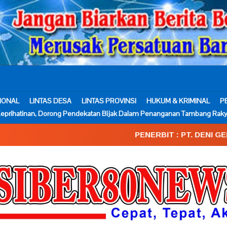
IONAL
LINTAS DESA
LINTAS PROVINSI
HUKUM & KRIMINAL
P
eprihatinan, Dorong Pendekatan Bijak Dalam Penanganan Tambang Raky
PENERBIT : PT. DENI GEMA MEDIA____SK.K