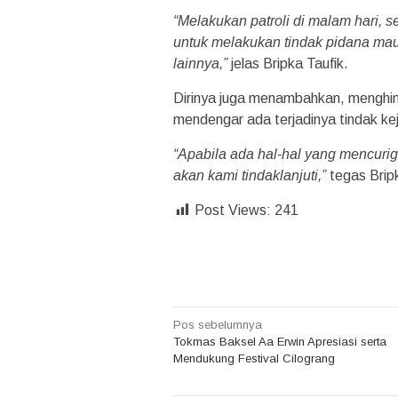
“Melakukan patroli di malam hari, 
untuk melakukan tindak pidana m
lainnya,”
jelas Bripka Taufik.
Dirinya juga menambahkan, menghi
mendengar ada terjadinya tindak 
“Apabila ada hal-hal yang mencurig
akan kami tindaklanjuti,”
tegas Brip
Post Views:
241
Navigasi
Pos sebelumnya
Tokmas Baksel Aa Erwin Apresiasi serta
pos
Mendukung Festival Cilograng