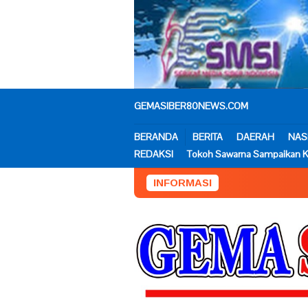
Loncat
ke
konten
GEMASIBER80NEWS.COM
BERANDA
BERITA
DAERAH
NAS
REDAKSI
Tokoh Sawarna Sampaikan K
INFORMASI