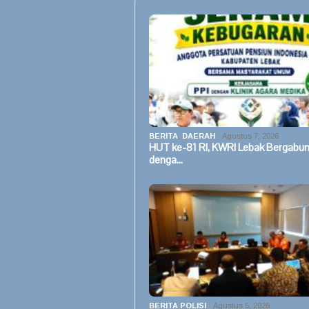
BERITA
,
DAERAH
Agustus 7, 2026
HUT ke-81 RI, KWRI Lebak Bergabu
denga…
BERITA POLISI
Agustus 5, 2026