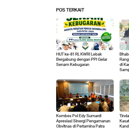
POS TERKAIT
HUT ke-81 RI, KWRI Lebak
Bhab
Bergabung dengan PPI Gelar
Rang
Senam Kebugaran
di Ka
Samp
Kombes Pol Edy Sumardi
Tinda
Apresiasi Sinergi Pengamanan
Kasat
Obvitnas di Pertamina Patra
Kand