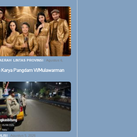
AERAH
,
LINTAS PROVINSI
Agustus 6,
u Karya Pangdam VI/Mulawarman
LISI
Agustus 5, 2026