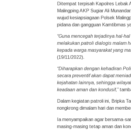
Ditempat terpisah Kapolres Lebak 
Malingping AKP Sugiar Ali Munandar
wujud kesiapsiagaan Polsek Malingpi
pidana dan gangguan Kamtibmas yang
“Guna mencegah terjadinya hal-hal 
melakukan patroli dialogis malam 
kepada warga masyarakat yang mas
(19/11/2022).
“Diharapkan dengan kehadiran Polis
secara preventif akan dapat meni
kejahatan lainnya, sehingga wilaya
keadaan aman dan kondusif,”
tamba
Dalam kegiatan patroli ini, Bripka 
nongkrong dimalam hari dan membe
Ia menyampaikan agar bersama-sama
masing-masing tetap aman dan kond