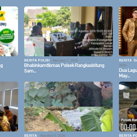
BERITA POLISI
Agustus 7, 2026
BERITA
,
D
ng
Bhabinkamtibmas Polsek Rangkasbitung
2026
Dua Lag
Sam…
May…
BERITA
Agustus 5, 2026
BERITA PO