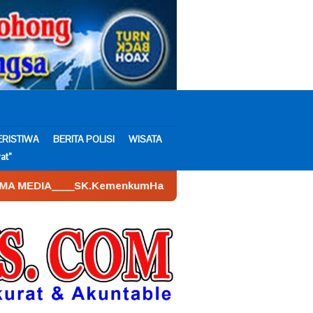
ERISTIWA
BERITA POLISI
WISATA
at”
emenkumHam : AHU – 026590.AH.01.30.___Tahun 2022. Tangga