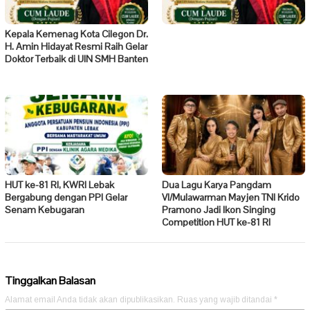
Kepala Kemenag Kota Cilegon Dr.
H. Amin Hidayat Resmi Raih Gelar
Doktor Terbaik di UIN SMH Banten
HUT ke-81 RI, KWRI Lebak
Dua Lagu Karya Pangdam
Bergabung dengan PPI Gelar
VI/Mulawarman Mayjen TNI Krido
Senam Kebugaran
Pramono Jadi Ikon Singing
Competition HUT ke-81 RI
Tinggalkan Balasan
Alamat email Anda tidak akan dipublikasikan.
Ruas yang wajib ditandai
*