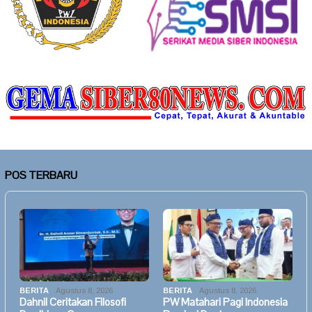
POS TERBARU
BERITA
Agustus 8, 2026
BERITA
Agustus 8, 2026
Dahnil Ceritakan Filosofi
PW Matahari Pagi Indonesia