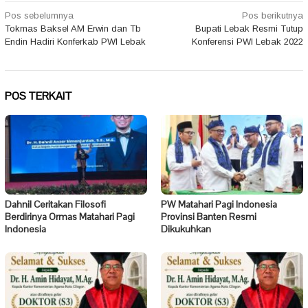
Navigasi
Pos sebelumnya
Pos berikutnya
Tokmas Baksel AM Erwin dan Tb
Bupati Lebak Resmi Tutup
pos
Endin Hadiri Konferkab PWI Lebak
Konferensi PWI Lebak 2022
POS TERKAIT
Dahnil Ceritakan Filosofi
PW Matahari Pagi Indonesia
Berdirinya Ormas Matahari Pagi
Provinsi Banten Resmi
Indonesia
Dikukuhkan