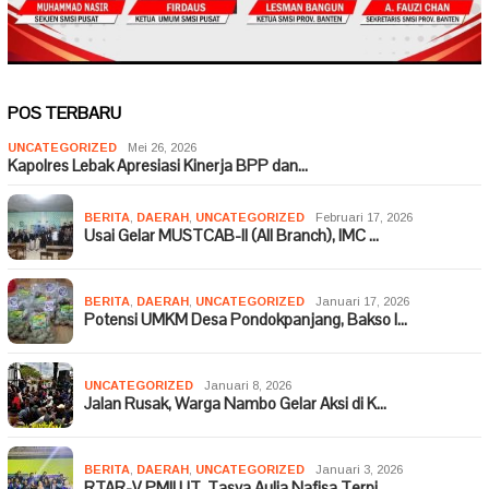
POS TERBARU
UNCATEGORIZED
Mei 26, 2026
Kapolres Lebak Apresiasi Kinerja BPP dan…
BERITA
,
DAERAH
,
UNCATEGORIZED
Februari 17, 2026
Usai Gelar MUSTCAB-II (All Branch), IMC …
BERITA
,
DAERAH
,
UNCATEGORIZED
Januari 17, 2026
Potensi UMKM Desa Pondokpanjang, Bakso I…
UNCATEGORIZED
Januari 8, 2026
Jalan Rusak, Warga Nambo Gelar Aksi di K…
BERITA
,
DAERAH
,
UNCATEGORIZED
Januari 3, 2026
RTAR-V PMII UT, Tasya Aulia Nafisa Terpi…