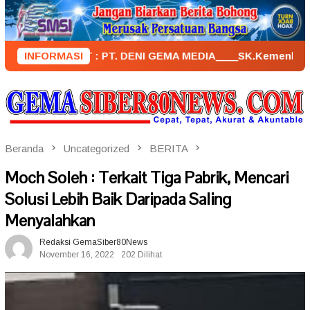
Loncat
ke
konten
ENERBIT : PT. DENI GEMA MEDIA____SK.KemenkumHam : AHU – 
INFORMASI
Beranda
Uncategorized
BERITA
Moch Soleh : Terkait Tiga Pabrik, Mencari
Solusi Lebih Baik Daripada Saling
Menyalahkan
Redaksi GemaSiber80News
November 16, 2022
202 Dilihat