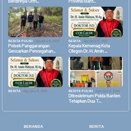
Berdirinya Orm…
Provinsi Bant…
BERITA POLISI
Agustus 8, 2026
BERITA
Agustus 8, 2026
Polsek Panggarangan
Kepala Kemenag Kota
Gencarkan Pencegahan…
Cilegon Dr. H. Amin …
BERITA
Agustus 8, 2026
BERITA POLISI
Agustus 8, 2026
Ditreskrimum Polda Banten
Tetapkan Dua T…
BERANDA
BERITA