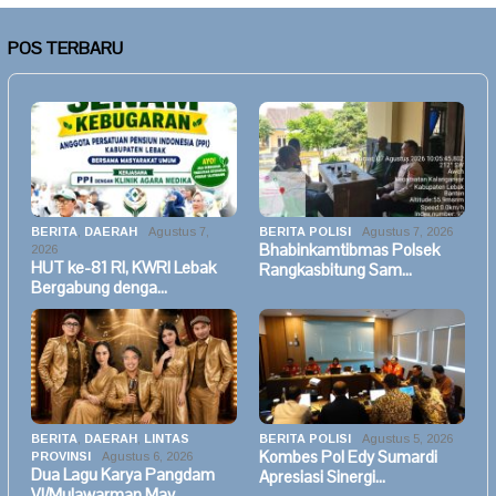
POS TERBARU
BERITA
,
DAERAH
Agustus 7,
BERITA POLISI
Agustus 7, 2026
Bhabinkamtibmas Polsek
2026
HUT ke-81 RI, KWRI Lebak
Rangkasbitung Sam…
Bergabung denga…
BERITA
,
DAERAH
,
LINTAS
BERITA POLISI
Agustus 5, 2026
Kombes Pol Edy Sumardi
PROVINSI
Agustus 6, 2026
Dua Lagu Karya Pangdam
Apresiasi Sinergi…
VI/Mulawarman May…