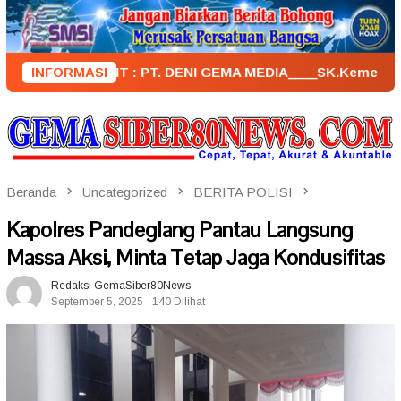
Loncat
ke
konten
PENERBIT : PT. DENI GEMA MEDIA____SK.KemenkumHam : AHU 
INFORMASI
Beranda
Uncategorized
BERITA POLISI
Kapolres Pandeglang Pantau Langsung
Massa Aksi, Minta Tetap Jaga Kondusifitas
Redaksi GemaSiber80News
September 5, 2025
140 Dilihat