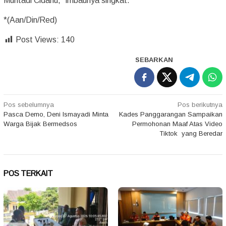
Muhtadi Cidahu,” imbaunya singkat.
*(Aan/Din/Red)
Post Views:
140
SEBARKAN
Navigasi
Pos sebelumnya
Pos berikutnya
Pasca Demo, Deni Ismayadi Minta
Kades Panggarangan Sampaikan
pos
Warga Bijak Bermedsos
Permohonan Maaf Atas Video
Tiktok yang Beredar
POS TERKAIT