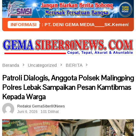
Loncat
ke
konten
NERBIT : PT. DENI GEMA MEDIA____SK.KemenkumHam : AHU – 0
INFORMASI
Beranda
Uncategorized
BERITA
Patroli Dialogis, Anggota Polsek Malingping
Polres Lebak Sampaikan Pesan Kamtibmas
Kepada Warga
Redaksi GemaSiber80News
Juni 6, 2026
101 Dilihat