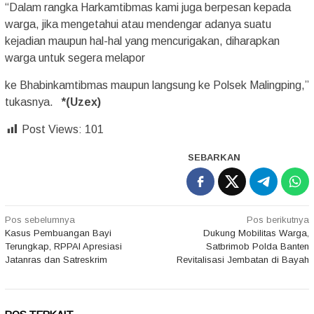
“Dalam rangka Harkamtibmas kami juga berpesan kepada
warga, jika mengetahui atau mendengar adanya suatu
kejadian maupun hal-hal yang mencurigakan, diharapkan
warga untuk segera melapor
ke Bhabinkamtibmas maupun langsung ke Polsek Malingping,”
tukasnya.
*(Uzex)
Post Views:
101
SEBARKAN
Navigasi
Pos sebelumnya
Pos berikutnya
Kasus Pembuangan Bayi
Dukung Mobilitas Warga,
pos
Terungkap, RPPAI Apresiasi
Satbrimob Polda Banten
Jatanras dan Satreskrim
Revitalisasi Jembatan di Bayah