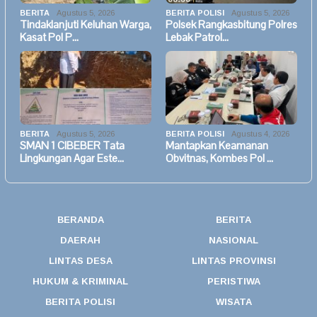
BERITA
Agustus 5, 2026
BERITA POLISI
Agustus 5, 2026
Tindaklanjuti Keluhan Warga,
Polsek Rangkasbitung Polres
Kasat Pol P…
Lebak Patrol…
BERITA
Agustus 5, 2026
BERITA POLISI
Agustus 4, 2026
SMAN 1 CIBEBER Tata
Mantapkan Keamanan
Lingkungan Agar Este…
Obvitnas, Kombes Pol …
BERANDA
BERITA
DAERAH
NASIONAL
LINTAS DESA
LINTAS PROVINSI
HUKUM & KRIMINAL
PERISTIWA
BERITA POLISI
WISATA