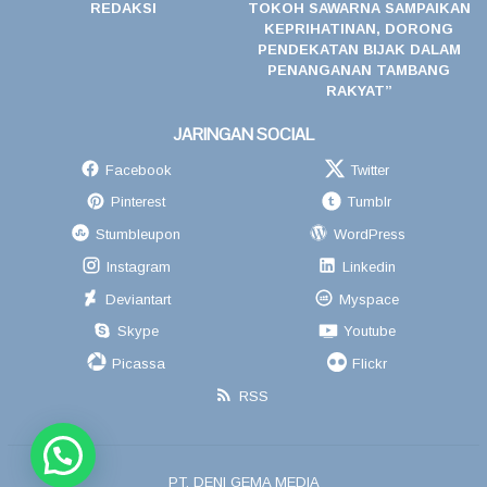
REDAKSI
TOKOH SAWARNA SAMPAIKAN
KEPRIHATINAN, DORONG
PENDEKATAN BIJAK DALAM
PENANGANAN TAMBANG
RAKYAT”
JARINGAN SOCIAL
Facebook
Twitter
Pinterest
Tumblr
Stumbleupon
WordPress
Instagram
Linkedin
Deviantart
Myspace
Skype
Youtube
Picassa
Flickr
RSS
GEMA SIBER80NEWS.COM
PT. DENI GEMA MEDIA