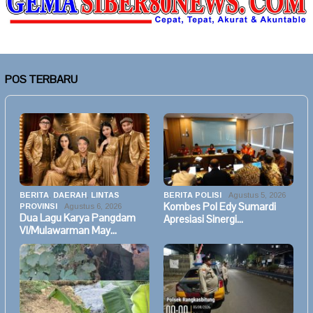
POS TERBARU
BERITA
,
DAERAH
,
LINTAS
BERITA POLISI
Agustus 5, 2026
Kombes Pol Edy Sumardi
PROVINSI
Agustus 6, 2026
Dua Lagu Karya Pangdam
Apresiasi Sinergi…
VI/Mulawarman May…