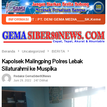
Loncat
ke
konten
PENERBIT : PT. DENI GEMA MEDIA____SK.KemenkumHam : AHU –
INFORMASI
Beranda
Uncategorized
BERITA
Kapolsek Malingping Polres Lebak
Silaturahmi ke Muspika
Redaksi GemaSiber80News
Juni 29, 2022
247 Dilihat