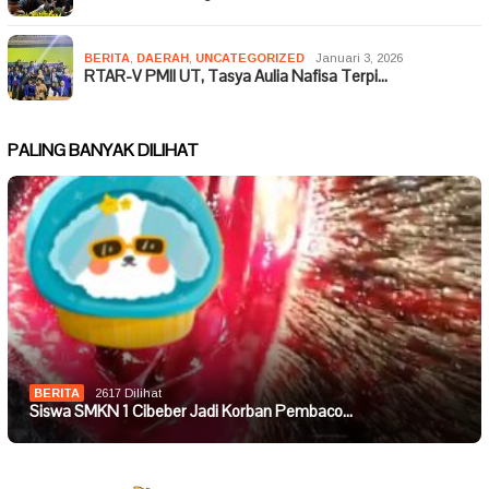
BERITA
,
DAERAH
,
UNCATEGORIZED
Januari 3, 2026
RTAR-V PMII UT, Tasya Aulia Nafisa Terpi…
PALING BANYAK DILIHAT
BERITA
2617 Dilihat
Siswa SMKN 1 Cibeber Jadi Korban Pembaco…