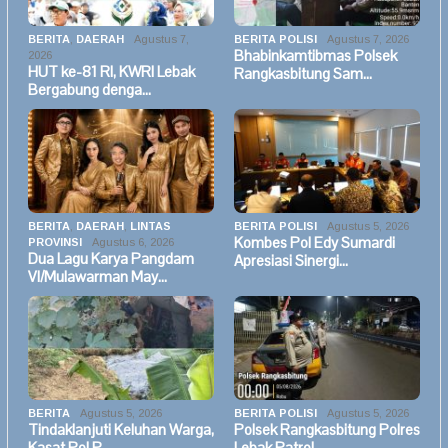
BERITA
,
DAERAH
Agustus 7,
BERITA POLISI
Agustus 7, 2026
Bhabinkamtibmas Polsek
2026
HUT ke-81 RI, KWRI Lebak
Rangkasbitung Sam…
Bergabung denga…
BERITA
,
DAERAH
,
LINTAS
BERITA POLISI
Agustus 5, 2026
Kombes Pol Edy Sumardi
PROVINSI
Agustus 6, 2026
Dua Lagu Karya Pangdam
Apresiasi Sinergi…
VI/Mulawarman May…
BERITA
Agustus 5, 2026
BERITA POLISI
Agustus 5, 2026
Tindaklanjuti Keluhan Warga,
Polsek Rangkasbitung Polres
Kasat Pol P…
Lebak Patrol…