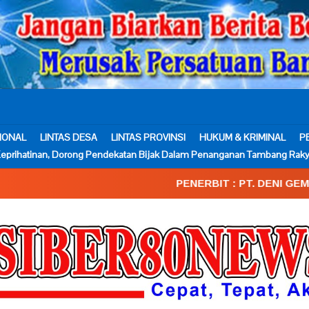
IONAL
LINTAS DESA
LINTAS PROVINSI
HUKUM & KRIMINAL
P
eprihatinan, Dorong Pendekatan Bijak Dalam Penanganan Tambang Raky
PENERBIT : PT. DENI GEMA MEDIA____SK.Kemen