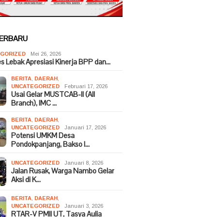
TERBARU
GORIZED
Mei 26, 2026
es Lebak Apresiasi Kinerja BPP dan…
BERITA
,
DAERAH
,
UNCATEGORIZED
Februari 17, 2026
Usai Gelar MUSTCAB-II (All
Branch), IMC …
BERITA
,
DAERAH
,
UNCATEGORIZED
Januari 17, 2026
Potensi UMKM Desa
Pondokpanjang, Bakso I…
UNCATEGORIZED
Januari 8, 2026
Jalan Rusak, Warga Nambo Gelar
Aksi di K…
BERITA
,
DAERAH
,
UNCATEGORIZED
Januari 3, 2026
RTAR-V PMII UT, Tasya Aulia