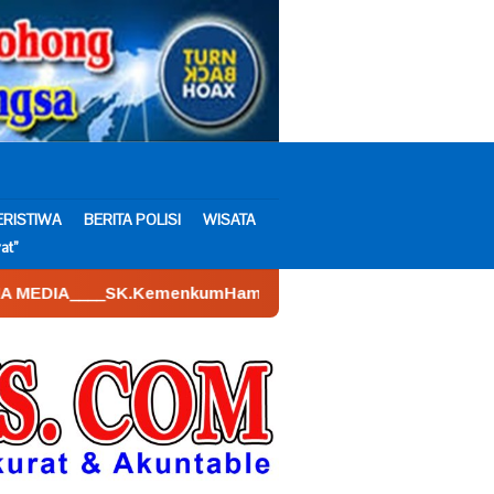
ERISTIWA
BERITA POLISI
WISATA
at”
kumHam : AHU – 026590.AH.01.30.___Tahun 2022. Tanggal 16