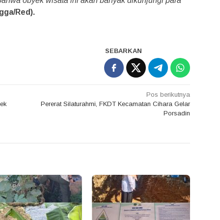
ahwa obyek wisata ini akan banyak dikunjungi para
gga/Red).
SEBARKAN
Pos berikutnya
sek
Pererat Silaturahmi, FKDT Kecamatan Cihara Gelar
Porsadin