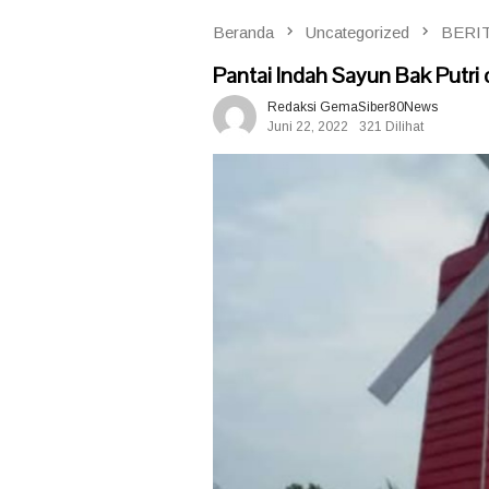
Beranda
Uncategorized
BERI
Pantai Indah Sayun Bak Putri
Redaksi GemaSiber80News
Juni 22, 2022
321 Dilihat