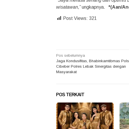
“
Saya merasa senang dan optimis b
wisatawan,”
ungkapnya.
*(Aan/An
Post Views:
321
Navigasi
Pos sebelumnya
Jaga Kondusifitas, Bhabinkamtibmas Pol
pos
Cibeber Polres Lebak Sinergitas dengan
Masyarakat
POS TERKAIT