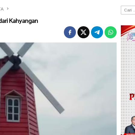
TA
Cari
untuk:
 dari Kahyangan