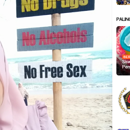
PALIN
BER
Sis
Pem