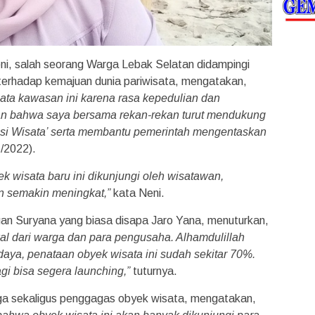
i, salah seorang Warga Lebak Selatan didampingi
 terhadap kemajuan dunia pariwisata, mengatakan,
menata kawasan ini karena rasa kepedulian dan
n bahwa saya bersama rekan-rekan turut mendukung
nasi Wisata’ serta membantu pemerintah mengentaskan
/2022).
wisata baru ini dikunjungi oleh wisatawan,
 semakin meningkat,”
kata Neni.
n Suryana yang biasa disapa Jaro Yana, menuturkan,
al dari warga dan para pengusaha. Alhamdulillah
a, penataan obyek wisata ini sudah sekitar 70%.
i bisa segera launching,”
tuturnya.
ga sekaligus penggagas obyek wisata, mengatakan,