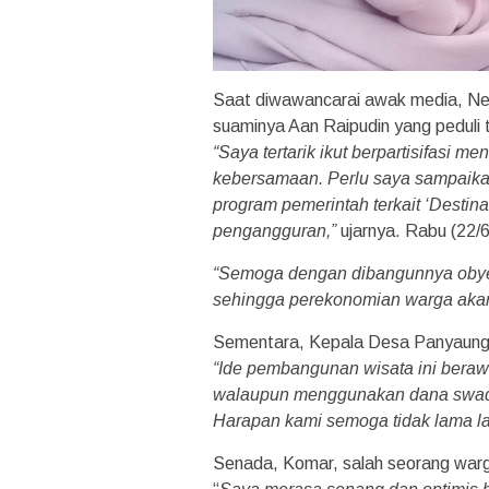
Saat diwawancarai awak media, Nen
suaminya Aan Raipudin yang peduli
“Saya tertarik ikut berpartisifasi 
kebersamaan. Perlu saya sampaika
program pemerintah terkait ‘Desti
pengangguran,”
ujarnya. Rabu (22/6
“Semoga dengan dibangunnya obyek 
sehingga perekonomian warga akan
Sementara, Kepala Desa Panyaunga
“Ide pembangunan wisata ini beraw
walaupun menggunakan dana swaday
Harapan kami semoga tidak lama lag
Senada, Komar, salah seorang war