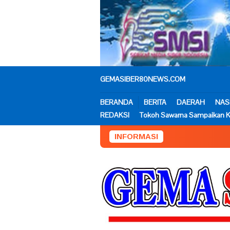
Loncat
ke
konten
GEMASIBER80NEWS.COM
BERANDA
BERITA
DAERAH
NAS
REDAKSI
Tokoh Sawarna Sampaikan K
INFORMASI