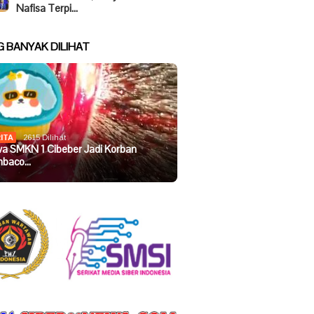
Nafisa Terpi…
G BANYAK DILIHAT
ITA
2615 Dilihat
wa SMKN 1 Cibeber Jadi Korban
baco…