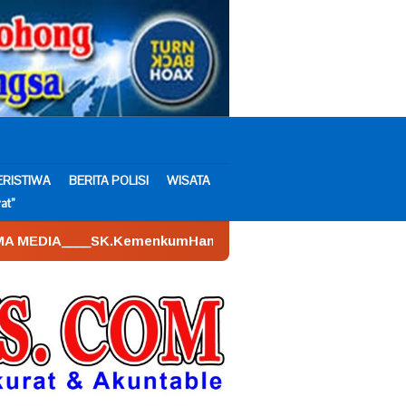
ERISTIWA
BERITA POLISI
WISATA
at”
nkumHam : AHU – 026590.AH.01.30.___Tahun 2022. Tanggal 1