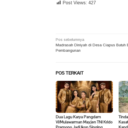
Post Views:
427
Navigasi
Pos sebelumnya
Madrasah Diniyah di Desa Ciapus Butuh 
pos
Pembangunan
POS TERKAIT
Dua Lagu Karya Pangdam
Tinda
VI/Mulawarman Mayjen TNI Krido
Kasat
Pramono Jadi Ikon Singing
Kand