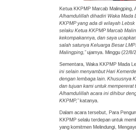
Ketua KKPMP Marcab Malingping, 
Alhamdulillah dihadiri Waka Mada 
KKPMP yang ada di wilayah Lebsk S
selaku Ketua KKPMP Marcab Malin
kekompakannya, dan saya ucapkan 
salah satunya Keluarga Besar LMPI
Malingping,”
ujarnya. Minggu (22/8/
Sementara, Waka KKPMP Mada Leba
ini selain menyambut Hari Kemerde
dengan lembaga lain. Khususnya 
dan tujuan kami untuk mempererat t
Alhamdulillah acara ini dihibur de
KKPMP,”
katanya.
Dalam acara tersebut, Para Peng
KKPMP selalu terdepan untuk mem
yang komitmen Melindungi, Menga