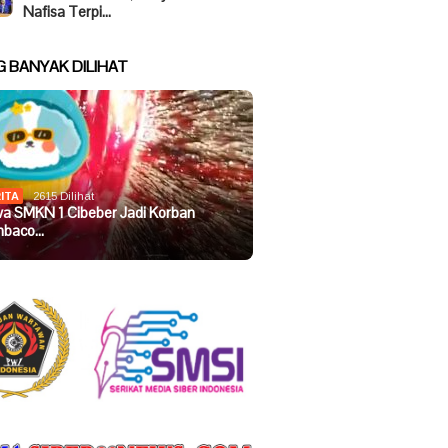
Nafisa Terpi…
G BANYAK DILIHAT
ITA
2615 Dilihat
wa SMKN 1 Cibeber Jadi Korban
baco…