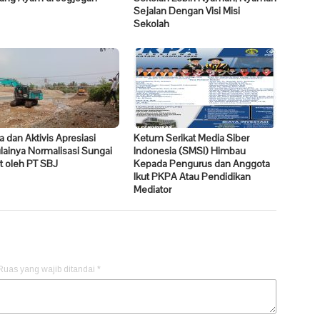
Sejalan Dengan Visi Misi
Sekolah
 dan Aktivis Apresiasi
Ketum Serikat Media Siber
ainya Normalisasi Sungai
Indonesia (SMSI) Himbau
it oleh PT SBJ
Kepada Pengurus dan Anggota
Ikut PKPA Atau Pendidikan
Mediator
Ruas yang wajib ditandai
*