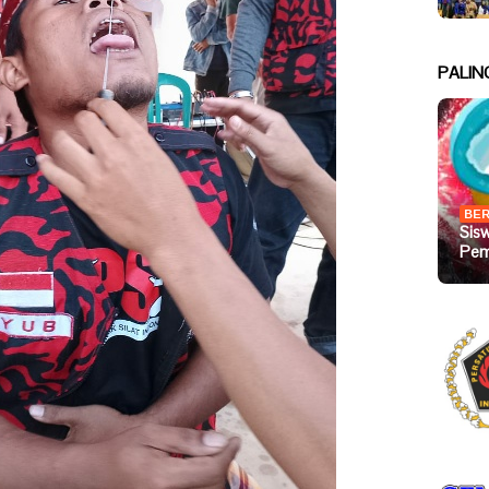
PALIN
BER
Sis
Pem