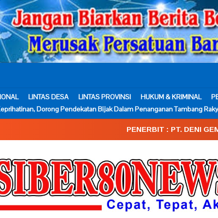
IONAL
LINTAS DESA
LINTAS PROVINSI
HUKUM & KRIMINAL
P
eprihatinan, Dorong Pendekatan Bijak Dalam Penanganan Tambang Raky
PENERBIT : PT. DENI GEMA MEDIA____SK.Keme