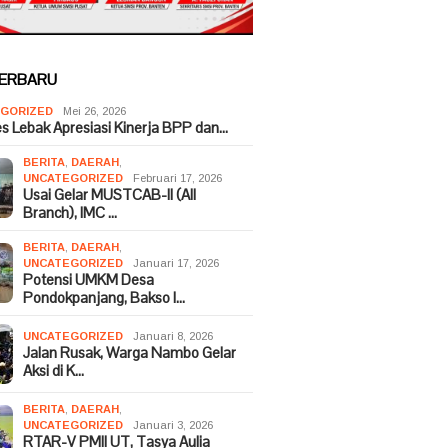
TERBARU
GORIZED
Mei 26, 2026
es Lebak Apresiasi Kinerja BPP dan…
BERITA
,
DAERAH
,
UNCATEGORIZED
Februari 17, 2026
Usai Gelar MUSTCAB-II (All
Branch), IMC …
BERITA
,
DAERAH
,
UNCATEGORIZED
Januari 17, 2026
Potensi UMKM Desa
Pondokpanjang, Bakso I…
UNCATEGORIZED
Januari 8, 2026
Jalan Rusak, Warga Nambo Gelar
Aksi di K…
BERITA
,
DAERAH
,
UNCATEGORIZED
Januari 3, 2026
RTAR-V PMII UT, Tasya Aulia