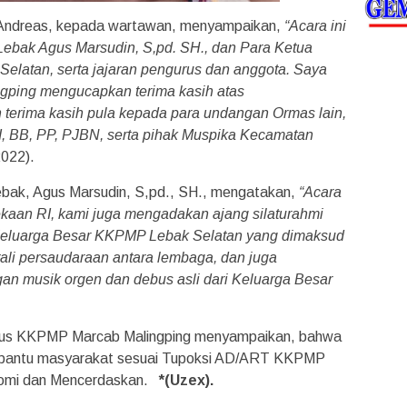
Andreas, kepada wartawan, menyampaikan,
“Acara ini
Lebak Agus Marsudin, S,pd. SH., dan Para Ketua
elatan, serta jajaran pengurus dan anggota. Saya
gping mengucapkan terima kasih atas
terima kasih pula kepada para undangan Ormas lain,
, BB, PP, PJBN, serta pihak Muspika Kecamatan
2022).
k, Agus Marsudin, S,pd., SH., mengatakan,
“Acara
kaan RI, kami juga mengadakan ajang silaturahmi
Keluarga Besar KKPMP Lebak Selatan yang dimaksud
ali persaudaraan antara lembaga, dan juga
ngan musik orgen dan debus asli dari Keluarga Besar
urus KKPMP Marcab Malingping menyampaikan, bahwa
bantu masyarakat sesuai Tupoksi AD/ART KKPMP
yomi dan Mencerdaskan.
*(Uzex).