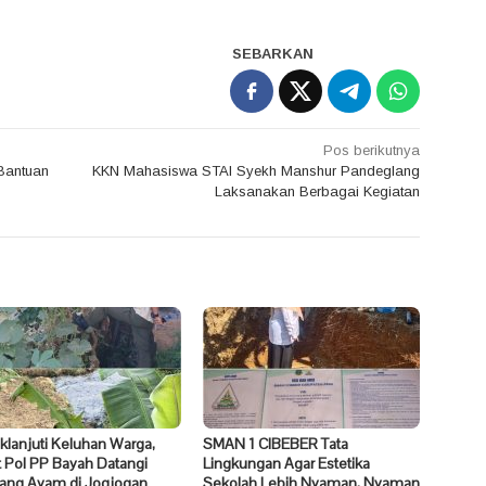
SEBARKAN
Pos berikutnya
Bantuan
KKN Mahasiswa STAI Syekh Manshur Pandeglang
Laksanakan Berbagai Kegiatan
klanjuti Keluhan Warga,
SMAN 1 CIBEBER Tata
 Pol PP Bayah Datangi
Lingkungan Agar Estetika
ang Ayam di Jogjogan
Sekolah Lebih Nyaman, Nyaman