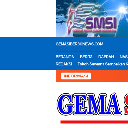
Loncat
ke
konten
GEMASIBER80NEWS.COM
BERANDA
BERITA
DAERAH
NAS
REDAKSI
Tokoh Sawarna Sampaikan K
INFORMASI