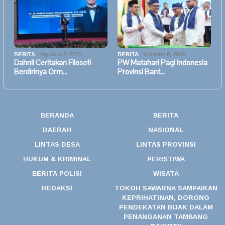
BERITA
Agustus 8, 2026
BERITA
Agustus 8, 2026
Dahnil Ceritakan Filosofi
PW Matahari Pagi Indonesia
Berdirinya Orm…
Provinsi Bant…
BERANDA
BERITA
DAERAH
NASIONAL
LINTAS DESA
LINTAS PROVINSI
HUKUM & KRIMINAL
PERISTIWA
BERITA POLISI
WISATA
REDAKSI
TOKOH SAWARNA SAMPAIKAN
KEPRIHATINAN, DORONG
PENDEKATAN BIJAK DALAM
PENANGANAN TAMBANG