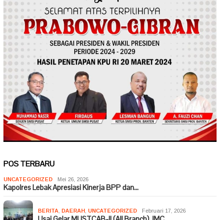
POS TERBARU
UNCATEGORIZED
Mei 26, 2026
Kapolres Lebak Apresiasi Kinerja BPP dan…
BERITA
,
DAERAH
,
UNCATEGORIZED
Februari 17, 2026
Usai Gelar MUSTCAB-II (All Branch), IMC …