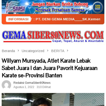
Loncat
ke
konten
PENERBIT : PT. DENI GEMA MEDIA____SK.KemenkumHam : AHU –
INFORMASI
Beranda
Uncategorized
BERITA
Willyam Mursyada, Atlet Karate Lebak
Sabet Juara I dan Juara Pavorit Kejuaraan
Karate se-Provinsi Banten
Redaksi GemaSiber80News
Agustus 1, 2022
310 Dilihat