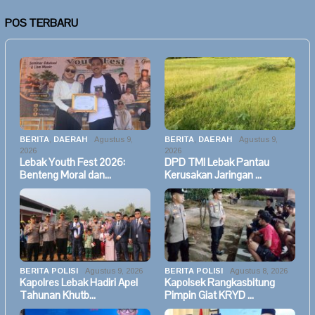
POS TERBARU
BERITA
,
DAERAH
Agustus 9,
BERITA
,
DAERAH
Agustus 9,
2026
2026
Lebak Youth Fest 2026:
DPD TMI Lebak Pantau
Benteng Moral dan…
Kerusakan Jaringan …
BERITA POLISI
Agustus 9, 2026
BERITA POLISI
Agustus 8, 2026
Kapolres Lebak Hadiri Apel
Kapolsek Rangkasbitung
Tahunan Khutb…
Pimpin Giat KRYD …