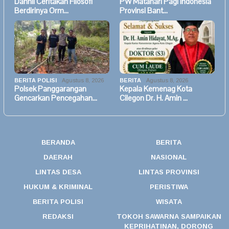
Dahnil Ceritakan Filosofi
PW Matahari Pagi Indonesia
Berdirinya Orm…
Provinsi Bant…
BERITA POLISI
Agustus 8, 2026
BERITA
Agustus 8, 2026
Polsek Panggarangan
Kepala Kemenag Kota
Gencarkan Pencegahan…
Cilegon Dr. H. Amin …
BERANDA
BERITA
DAERAH
NASIONAL
LINTAS DESA
LINTAS PROVINSI
HUKUM & KRIMINAL
PERISTIWA
BERITA POLISI
WISATA
REDAKSI
TOKOH SAWARNA SAMPAIKAN
KEPRIHATINAN, DORONG