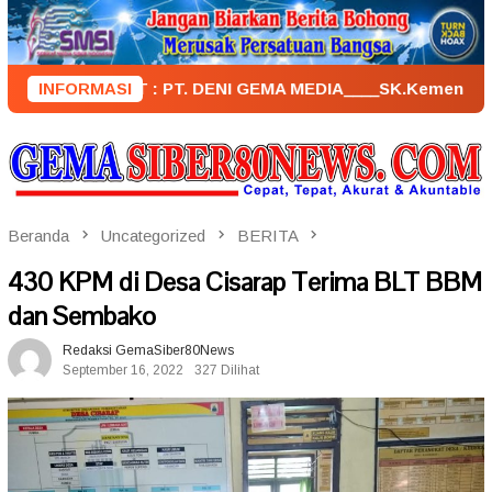
Loncat
ke
konten
NERBIT : PT. DENI GEMA MEDIA____SK.KemenkumHam : AHU – 0
INFORMASI
Beranda
Uncategorized
BERITA
430 KPM di Desa Cisarap Terima BLT BBM
dan Sembako
Redaksi GemaSiber80News
September 16, 2022
327 Dilihat