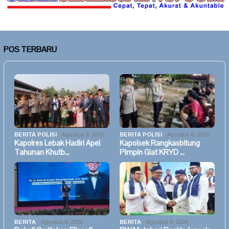
POS TERBARU
BERITA POLISI
Agustus 9, 2026
BERITA POLISI
Agustus 8, 2026
Kapolres Lebak Hadiri Apel
Kapolsek Rangkasbitung
Tahunan Khutb…
Pimpin Giat KRYD …
BERITA
Agustus 8, 2026
BERITA
Agustus 8, 2026