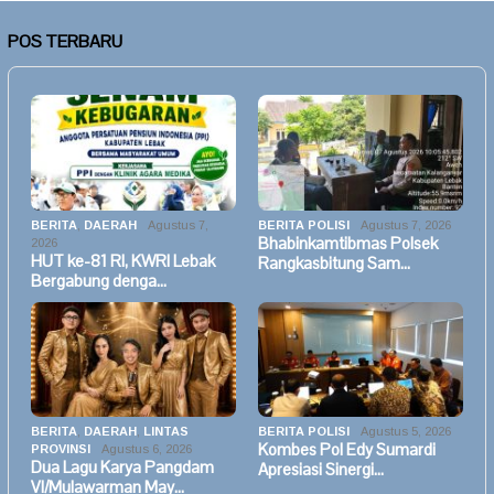
POS TERBARU
BERITA
,
DAERAH
Agustus 7,
BERITA POLISI
Agustus 7, 2026
Bhabinkamtibmas Polsek
2026
HUT ke-81 RI, KWRI Lebak
Rangkasbitung Sam…
Bergabung denga…
BERITA
,
DAERAH
,
LINTAS
BERITA POLISI
Agustus 5, 2026
Kombes Pol Edy Sumardi
PROVINSI
Agustus 6, 2026
Dua Lagu Karya Pangdam
Apresiasi Sinergi…
VI/Mulawarman May…