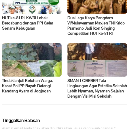
HUT ke-81 RI, KWRI Lebak
Dua Lagu Karya Pangdam
Bergabung dengan PPI Gelar
VI/Mulawarman Mayjen TNI Krido
Senam Kebugaran
Pramono Jadi Ikon Singing
Competition HUT ke-81 RI
Tindaklanjuti Keluhan Warga,
SMAN 1 CIBEBER Tata
Kasat Pol PP Bayah Datangi
Lingkungan Agar Estetika Sekolah
Kandang Ayam di Jogjogan
Lebih Nyaman, Nyaman Sejalan
Dengan Visi Misi Sekolah
Tinggalkan Balasan
Alamat email Anda tidak akan dipublikasikan.
Ruas yang wajib ditandai
*