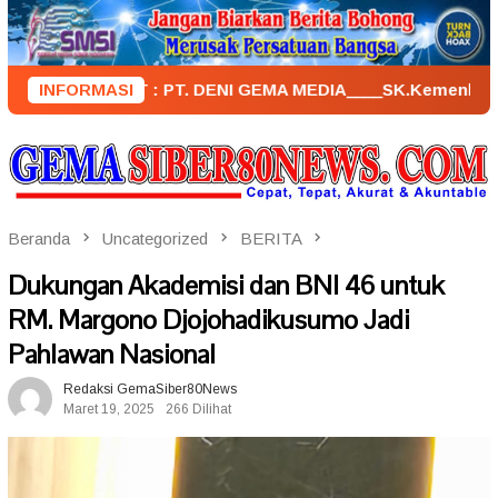
Loncat
ke
konten
NERBIT : PT. DENI GEMA MEDIA____SK.KemenkumHam : AHU – 0
INFORMASI
Beranda
Uncategorized
BERITA
Dukungan Akademisi dan BNI 46 untuk
RM. Margono Djojohadikusumo Jadi
Pahlawan Nasional
Redaksi GemaSiber80News
Maret 19, 2025
266 Dilihat