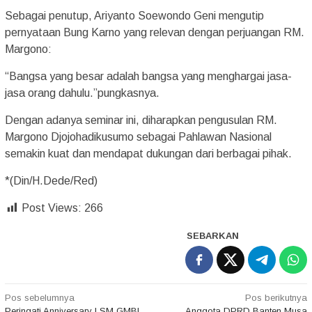
Sebagai penutup, Ariyanto Soewondo Geni mengutip
pernyataan Bung Karno yang relevan dengan perjuangan RM.
Margono:
“Bangsa yang besar adalah bangsa yang menghargai jasa-
jasa orang dahulu.”pungkasnya.
Dengan adanya seminar ini, diharapkan pengusulan RM.
Margono Djojohadikusumo sebagai Pahlawan Nasional
semakin kuat dan mendapat dukungan dari berbagai pihak.
*(Din/H.Dede/Red)
Post Views:
266
SEBARKAN
Navigasi
Pos sebelumnya
Pos berikutnya
Peringati Anniversary LSM GMBI
Anggota DPRD Banten Musa