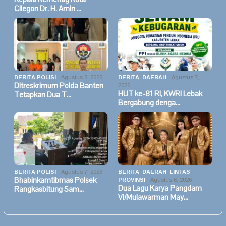
Cilegon Dr. H. Amin …
BERITA POLISI
Agustus 8, 2026
BERITA
,
DAERAH
Agustus 7,
Ditreskrimum Polda Banten
2026
HUT ke-81 RI, KWRI Lebak
Tetapkan Dua T…
Bergabung denga…
BERITA POLISI
Agustus 7, 2026
BERITA
,
DAERAH
,
LINTAS
Bhabinkamtibmas Polsek
PROVINSI
Agustus 6, 2026
Dua Lagu Karya Pangdam
Rangkasbitung Sam…
VI/Mulawarman May…