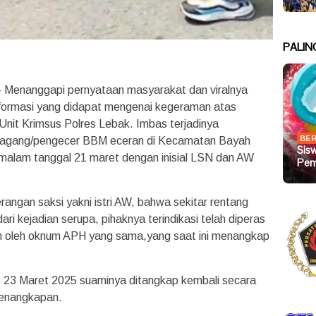
PALIN
enanggapi pernyataan masyarakat dan viralnya
nformasi yang didapat mengenai kegeraman atas
it Krimsus Polres Lebak. Imbas terjadinya
BER
agang/pengecer BBM eceran di Kecamatan Bayah
Sis
malam tanggal 21 maret dengan inisial LSN dan AW
Pem
rangan saksi yakni istri AW, bahwa sekitar rentang
ari kejadian serupa, pihaknya terindikasi telah diperas
iah oleh oknum APH yang sama,yang saat ini menangkap
, 23 Maret 2025 suaminya ditangkap kembali secara
 penangkapan.