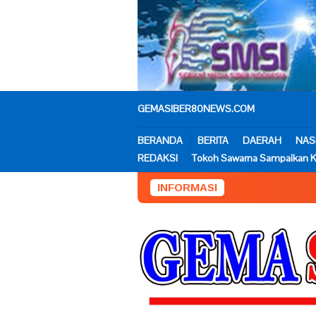
Loncat
ke
konten
GEMASIBER80NEWS.COM
BERANDA
BERITA
DAERAH
NAS
REDAKSI
Tokoh Sawarna Sampaikan K
INFORMASI