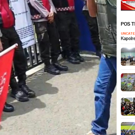
POS 
UNCATE
Kapolr