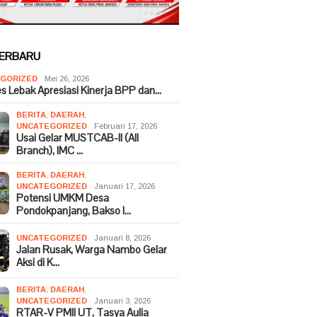
TERBARU
GORIZED
Mei 26, 2026
es Lebak Apresiasi Kinerja BPP dan…
BERITA
,
DAERAH
,
UNCATEGORIZED
Februari 17, 2026
Usai Gelar MUSTCAB-II (All
Branch), IMC …
BERITA
,
DAERAH
,
UNCATEGORIZED
Januari 17, 2026
Potensi UMKM Desa
Pondokpanjang, Bakso I…
UNCATEGORIZED
Januari 8, 2026
Jalan Rusak, Warga Nambo Gelar
Aksi di K…
BERITA
,
DAERAH
,
UNCATEGORIZED
Januari 3, 2026
RTAR-V PMII UT, Tasya Aulia