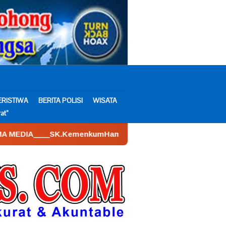
ERISTIWA
BERITA POLISI
WISATA
at”
kumHam : AHU – 026590.AH.01.30.___Tahun 2022. Tanggal 16