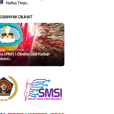
Nafisa Terpi…
G BANYAK DILIHAT
ITA
2614 Dilihat
wa SMKN 1 Cibeber Jadi Korban
baco…