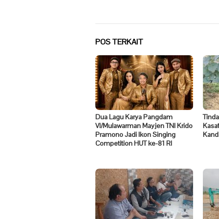
pos
POS TERKAIT
Dua Lagu Karya Pangdam
Tinda
VI/Mulawarman Mayjen TNI Krido
Kasat
Pramono Jadi Ikon Singing
Kand
Competition HUT ke-81 RI