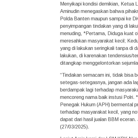
Menyikapi kondisi demikian, Ketua
Aminudin menegaskan bahwa pihakn
Polda Banten maupun sampai ke Div.
penyimpangan tindakan yang di laku
menuding, *Pertama, Diduga kuat ok
meresahkan masyarakat kecil; Kedu
yang di lakukan seringkali tanpa di 
lakukan, di karenakan tendensius/te
ditangkap menggelontorkan sejumla
“Tindakan semacam ini, tidak bisa be
setegas-setegasnya, jangan ada la
berdampak lagi terhadap masyarakat
mencoreng nama baik instusi Polri.
Penegak Hukum (APH) bermental pre
terhadap masyarakat kecil, yang no
dapat dari hasil jualan BBM eceran. 
(27/03/2025).