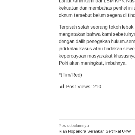
Lanjut Amin kami dar LSM KPK Nus
kekuatan dan membahas perihal ini
oknum tersebut belum segera di tin
Terpisah salah seorang tokoh lebak
mengatakan bahwa kami sebetulnya
dengan dalih penegakan hukum.semen
jadi kalau kasus atau tindakan sewe
kepercayaan masyarakat khususnya y
Polri akan meningkat, imbuhnya.
*(Tim/Red)
Post Views:
210
Navigasi
Pos sebelumnya
Rian Nopandra Serahkan Sertifikat UKW