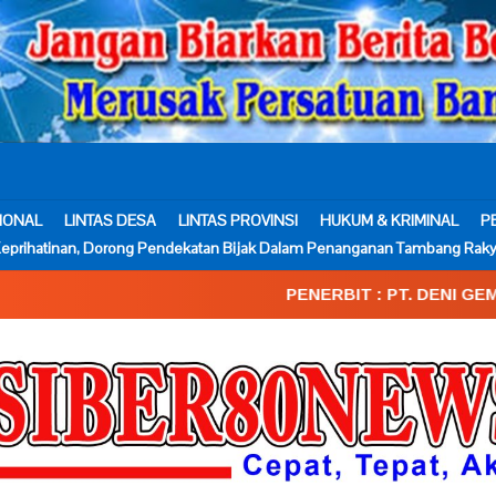
IONAL
LINTAS DESA
LINTAS PROVINSI
HUKUM & KRIMINAL
P
eprihatinan, Dorong Pendekatan Bijak Dalam Penanganan Tambang Raky
PENERBIT : PT. DENI GEMA MEDIA____SK.Kemen