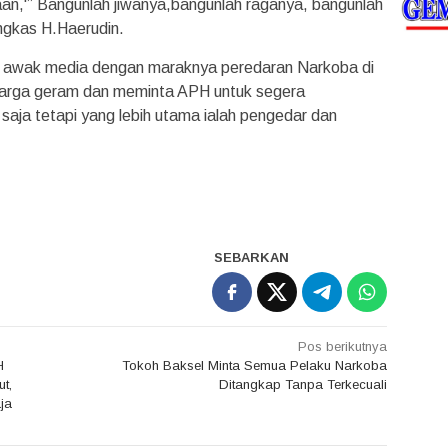
n,'” Bangunlah jiwanya,bangunlah raganya, bangunlah
ngkas H.Haerudin.
tim awak media dengan maraknya peredaran Narkoba di
warga geram dan meminta APH untuk segera
aja tetapi yang lebih utama ialah pengedar dan
SEBARKAN
Pos berikutnya
H
Tokoh Baksel Minta Semua Pelaku Narkoba
t,
Ditangkap Tanpa Terkecuali
ja