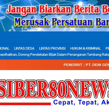
IONAL
LINTAS DESA
LINTAS PROVINSI
HUKUM & KRIMINAL
P
eprihatinan, Dorong Pendekatan Bijak Dalam Penanganan Tambang Raky
PENERBIT : PT. DENI GEMA MEDIA____SK.Kem