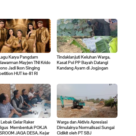
Lagu Karya Pangdam
Tindaklanjuti Keluhan Warga,
ulawarman Mayjen TNI Krido
Kasat Pol PP Bayah Datangi
no Jadi Ikon Singing
Kandang Ayam di Jogjogan
tition HUT ke-81 RI
 Lebak Gelar Raker
Warga dan Aktivis Apresiasi
ligus Membentuk POKJA
Dimulainya Normalisasi Sungai
ROOM JAGA DESA, Kejar
Cidikit oleh PT SBJ