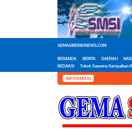
Loncat
ke
konten
GEMASIBER80NEWS.COM
BERANDA
BERITA
DAERAH
NAS
REDAKSI
Tokoh Sawarna Sampaikan K
INFORMASI