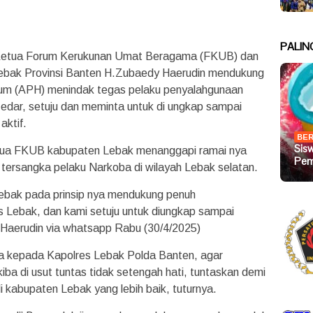
PALIN
tua Forum Kerukunan Umat Beragama (FKUB) dan
Lebak Provinsi Banten H.Zubaedy Haerudin mendukung
um (APH) menindak tegas pelaku penyalahgunaan
 edar, setuju dan meminta untuk di ungkap sampai
aktif.
BER
Sis
ketua FKUB kabupaten Lebak menanggapi ramai nya
Pem
tersangka pelaku Narkoba di wilayah Lebak selatan.
ebak pada prinsip nya mendukung penuh
 Lebak, dan kami setuju untuk diungkap sampai
H.Haerudin via whatsapp Rabu (30/4/2025)
ta kepada Kapolres Lebak Polda Banten, agar
ba di usut tuntas tidak setengah hati, tuntaskan demi
 kabupaten Lebak yang lebih baik, tuturnya.