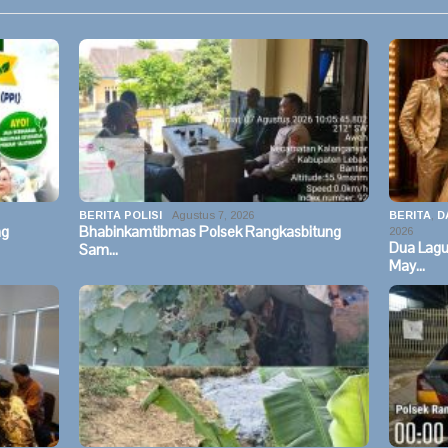
BERITA POLISI
Agustus 7, 2026
BERITA
,
D
ng
Bhabinkamtibmas Polsek Rangkasbitung
2026
Dua Lag
Sam…
May…