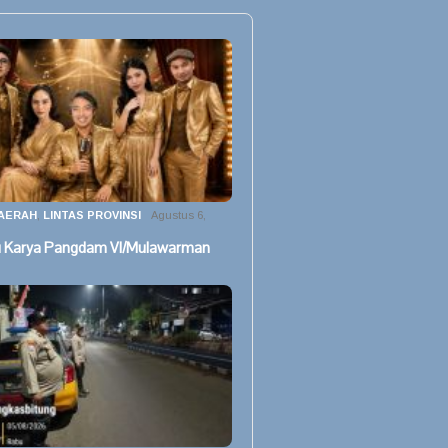
AERAH
,
LINTAS PROVINSI
Agustus 6,
u Karya Pangdam VI/Mulawarman