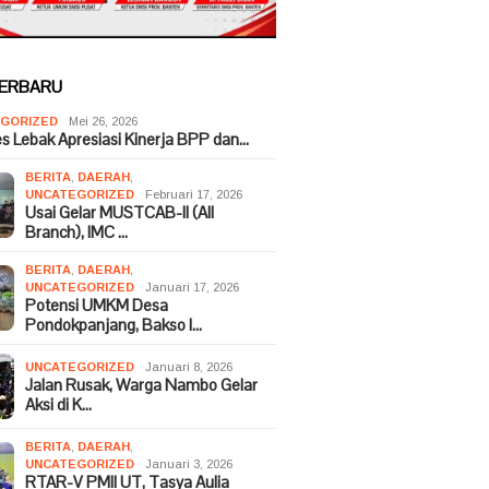
TERBARU
GORIZED
Mei 26, 2026
es Lebak Apresiasi Kinerja BPP dan…
BERITA
,
DAERAH
,
UNCATEGORIZED
Februari 17, 2026
Usai Gelar MUSTCAB-II (All
Branch), IMC …
BERITA
,
DAERAH
,
UNCATEGORIZED
Januari 17, 2026
Potensi UMKM Desa
Pondokpanjang, Bakso I…
UNCATEGORIZED
Januari 8, 2026
Jalan Rusak, Warga Nambo Gelar
Aksi di K…
BERITA
,
DAERAH
,
UNCATEGORIZED
Januari 3, 2026
RTAR-V PMII UT, Tasya Aulia