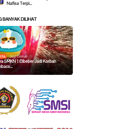
Nafisa Terpi…
G BANYAK DILIHAT
ITA
2617 Dilihat
wa SMKN 1 Cibeber Jadi Korban
baco…