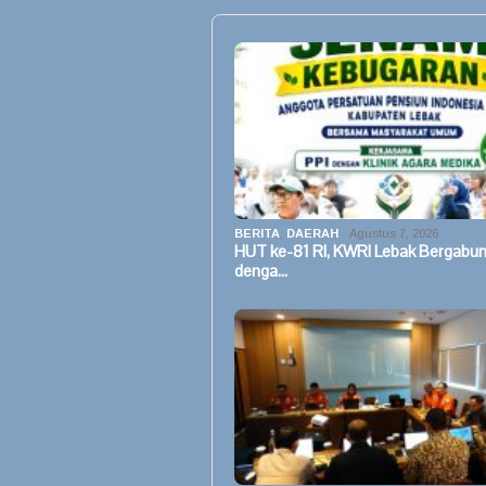
BERITA
,
DAERAH
Agustus 7, 2026
HUT ke-81 RI, KWRI Lebak Bergabu
denga…