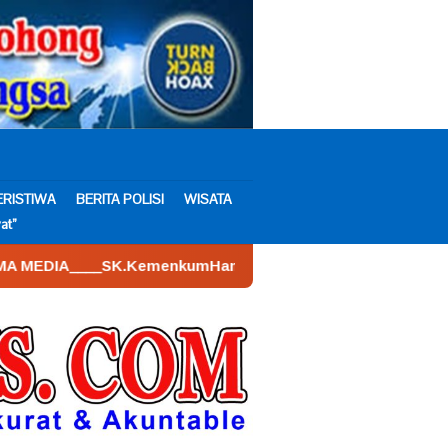
ERISTIWA
BERITA POLISI
WISATA
at”
enkumHam : AHU – 026590.AH.01.30.___Tahun 2022. Tanggal 