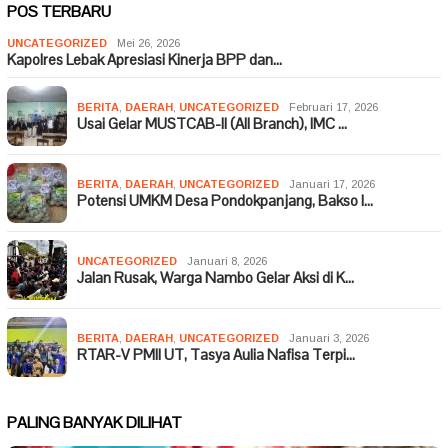
POS TERBARU
UNCATEGORIZED
Mei 26, 2026
Kapolres Lebak Apresiasi Kinerja BPP dan…
BERITA
,
DAERAH
,
UNCATEGORIZED
Februari 17, 2026
Usai Gelar MUSTCAB-II (All Branch), IMC …
BERITA
,
DAERAH
,
UNCATEGORIZED
Januari 17, 2026
Potensi UMKM Desa Pondokpanjang, Bakso I…
UNCATEGORIZED
Januari 8, 2026
Jalan Rusak, Warga Nambo Gelar Aksi di K…
BERITA
,
DAERAH
,
UNCATEGORIZED
Januari 3, 2026
RTAR-V PMII UT, Tasya Aulia Nafisa Terpi…
PALING BANYAK DILIHAT