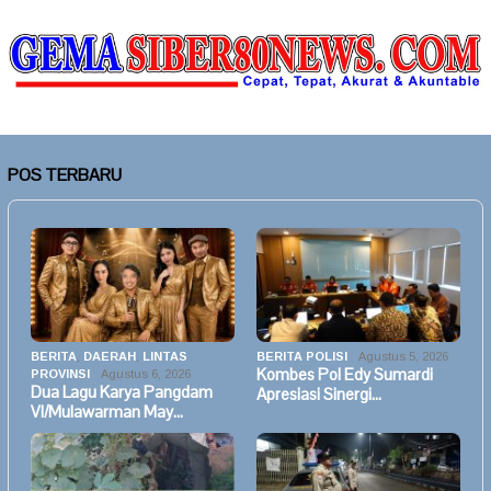
POS TERBARU
BERITA
,
DAERAH
,
LINTAS
BERITA POLISI
Agustus 5, 2026
Kombes Pol Edy Sumardi
PROVINSI
Agustus 6, 2026
Dua Lagu Karya Pangdam
Apresiasi Sinergi…
VI/Mulawarman May…