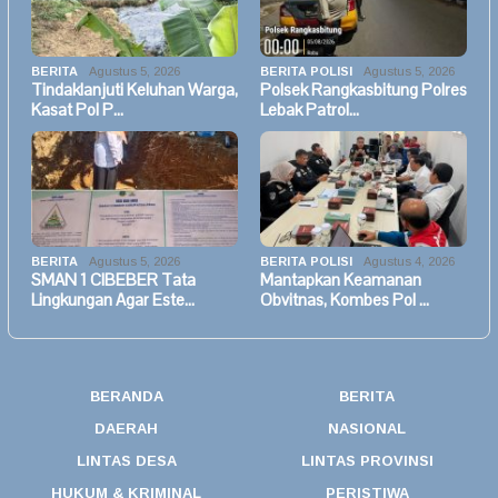
BERITA
Agustus 5, 2026
BERITA POLISI
Agustus 5, 2026
Tindaklanjuti Keluhan Warga,
Polsek Rangkasbitung Polres
Kasat Pol P…
Lebak Patrol…
BERITA
Agustus 5, 2026
BERITA POLISI
Agustus 4, 2026
SMAN 1 CIBEBER Tata
Mantapkan Keamanan
Lingkungan Agar Este…
Obvitnas, Kombes Pol …
BERANDA
BERITA
DAERAH
NASIONAL
LINTAS DESA
LINTAS PROVINSI
HUKUM & KRIMINAL
PERISTIWA