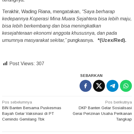
Terakhir, Wading Riana, mengatakan,
“Saya berharap
kedepannya Koperasi Mina Muara Sejahtera bisa lebih maju,
bisa lebih berkembang dan bisa meningkatkan
kesejahteraan ekonomi anggota khususnya, dan pada
umumnya masyarakat sekitar,”
pungkasnya.
*(Uzex/Red).
Post Views:
307
SEBARKAN
Navigasi
Pos sebelumnya
Pos berikutnya
BIN Banten Bersama Puskesmas
DKP Banten Gelar Sosialisasi
pos
Bayah Gelar Vaksinasi di PT
Gerai Perizinan Usaha Perikanan
Cemindo Gemilang Tbk
Tangkap