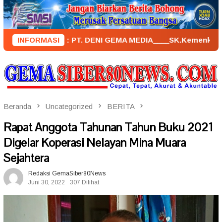
Loncat
ke
konten
NERBIT : PT. DENI GEMA MEDIA____SK.KemenkumHam : AHU – 0
INFORMASI
Beranda
Uncategorized
BERITA
Rapat Anggota Tahunan Tahun Buku 2021
Digelar Koperasi Nelayan Mina Muara
Sejahtera
Redaksi GemaSiber80News
Juni 30, 2022
307 Dilihat