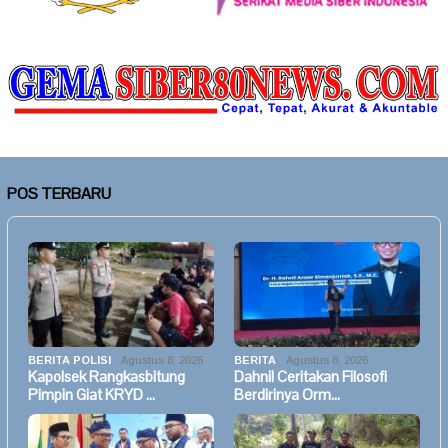
POS TERBARU
BERITA POLISI
Agustus 8, 2026
BERITA
Agustus 8, 2026
Kapolsek Rangkasbitung
Dahnil Ceritakan Filosofi
Pimpin Giat KRYD …
Berdirinya Orm…