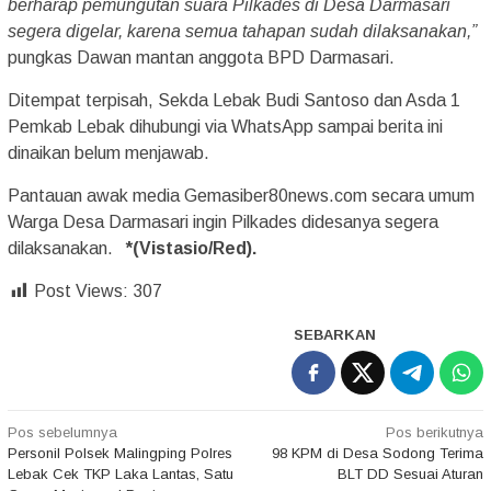
berharap pemungutan suara Pilkades di Desa Darmasari
segera digelar, karena semua tahapan sudah dilaksanakan,”
pungkas Dawan mantan anggota BPD Darmasari.
Ditempat terpisah, Sekda Lebak Budi Santoso dan Asda 1
Pemkab Lebak dihubungi via WhatsApp sampai berita ini
dinaikan belum menjawab.
Pantauan awak media Gemasiber80news.com secara umum
Warga Desa Darmasari ingin Pilkades didesanya segera
dilaksanakan.
*(Vistasio/Red).
Post Views:
307
SEBARKAN
Navigasi
Pos sebelumnya
Pos berikutnya
Personil Polsek Malingping Polres
98 KPM di Desa Sodong Terima
pos
Lebak Cek TKP Laka Lantas, Satu
BLT DD Sesuai Aturan