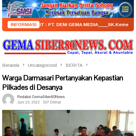
Loncat
ke
konten
PENERBIT : PT. DENI GEMA MEDIA____SK.KemenkumHam : AHU 
INFORMASI
Beranda
Uncategorized
BERITA
Warga Darmasari Pertanyakan Kepastian
Pilkades di Desanya
Redaksi GemaSiber80News
Juni 10, 2022
307 Dilihat