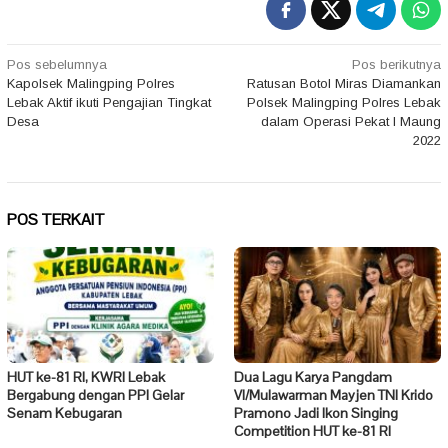
Navigasi
Pos sebelumnya
Pos berikutnya
Kapolsek Malingping Polres
Ratusan Botol Miras Diamankan
pos
Lebak Aktif ikuti Pengajian Tingkat
Polsek Malingping Polres Lebak
Desa
dalam Operasi Pekat I Maung
2022
POS TERKAIT
HUT ke-81 RI, KWRI Lebak
Dua Lagu Karya Pangdam
Bergabung dengan PPI Gelar
VI/Mulawarman Mayjen TNI Krido
Senam Kebugaran
Pramono Jadi Ikon Singing
Competition HUT ke-81 RI