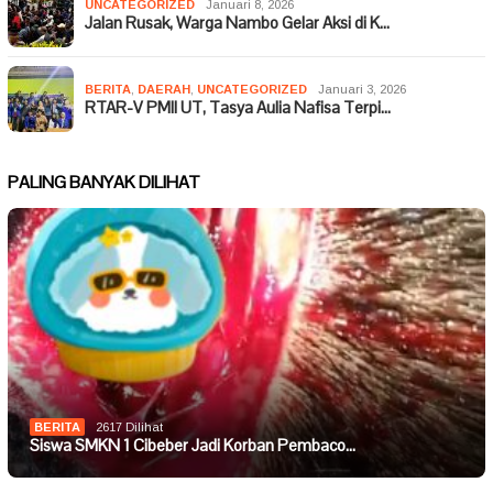
UNCATEGORIZED
Januari 8, 2026
Jalan Rusak, Warga Nambo Gelar Aksi di K…
BERITA
,
DAERAH
,
UNCATEGORIZED
Januari 3, 2026
RTAR-V PMII UT, Tasya Aulia Nafisa Terpi…
PALING BANYAK DILIHAT
BERITA
2617 Dilihat
Siswa SMKN 1 Cibeber Jadi Korban Pembaco…