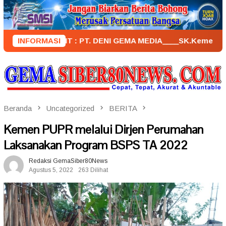
Loncat
ke
konten
PENERBIT : PT. DENI GEMA MEDIA____SK.KemenkumHam : AHU 
INFORMASI
Beranda
Uncategorized
BERITA
Kemen PUPR melalui Dirjen Perumahan
Laksanakan Program BSPS TA 2022
Redaksi GemaSiber80News
Agustus 5, 2022
263 Dilihat