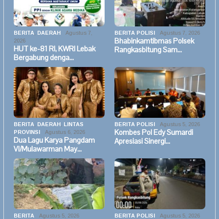
BERITA
,
DAERAH
Agustus 7,
BERITA POLISI
Agustus 7, 2026
Bhabinkamtibmas Polsek
2026
HUT ke-81 RI, KWRI Lebak
Rangkasbitung Sam…
Bergabung denga…
BERITA
,
DAERAH
,
LINTAS
BERITA POLISI
Agustus 5, 2026
Kombes Pol Edy Sumardi
PROVINSI
Agustus 6, 2026
Dua Lagu Karya Pangdam
Apresiasi Sinergi…
VI/Mulawarman May…
BERITA
Agustus 5, 2026
BERITA POLISI
Agustus 5, 2026