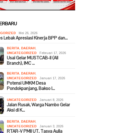
TERBARU
GORIZED
Mei 26, 2026
es Lebak Apresiasi Kinerja BPP dan…
BERITA
,
DAERAH
,
UNCATEGORIZED
Februari 17, 2026
Usai Gelar MUSTCAB-II (All
Branch), IMC …
BERITA
,
DAERAH
,
UNCATEGORIZED
Januari 17, 2026
Potensi UMKM Desa
Pondokpanjang, Bakso I…
UNCATEGORIZED
Januari 8, 2026
Jalan Rusak, Warga Nambo Gelar
Aksi di K…
BERITA
,
DAERAH
,
UNCATEGORIZED
Januari 3, 2026
RTAR-V PMII UT, Tasya Aulia