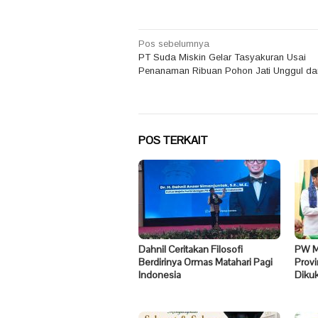
Navigasi
Pos sebelumnya
PT Suda Miskin Gelar Tasyakuran Usai
pos
Penanaman Ribuan Pohon Jati Unggul da
POS TERKAIT
Dahnil Ceritakan Filosofi
PW Ma
Berdirinya Ormas Matahari Pagi
Prov
Indonesia
Diku