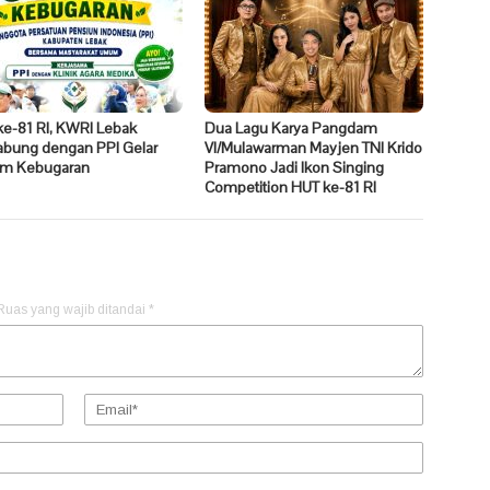
ke-81 RI, KWRI Lebak
Dua Lagu Karya Pangdam
abung dengan PPI Gelar
VI/Mulawarman Mayjen TNI Krido
m Kebugaran
Pramono Jadi Ikon Singing
Competition HUT ke-81 RI
Ruas yang wajib ditandai
*