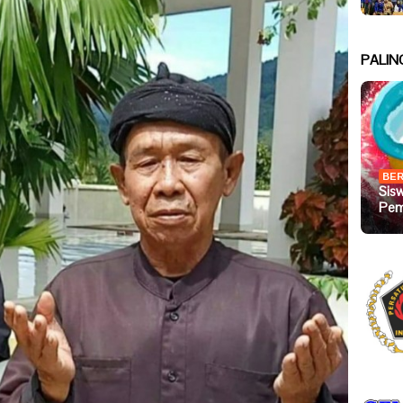
PALIN
BER
Sis
Pem