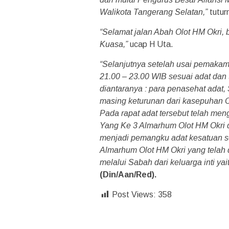
Walikota Tangerang Selatan,”
tutur
“Selamat jalan Abah Olot HM Okri, b
Kuasa,”
ucap H Uta.
“Selanjutnya setelah usai pemakama
21.00 – 23.00 WIB sesuai adat dan
diantaranya : para penasehat adat, 
masing keturunan dari kasepuhan C
Pada rapat adat tersebut telah m
Yang Ke 3 Almarhum Olot HM Okri 
menjadi pemangku adat kesatuan se
Almarhum Olot HM Okri yang telah 
melalui Sabah dari keluarga inti y
(Din/Aan/Red).
Post Views:
358