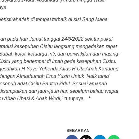
nya.
eristirahatlah di tempat terbaik di sisi Sang Maha
n pada hari Jumat tanggal 24/6/2022 sekitar pukul
 tradisi kasepuhan Cisitu langsung mengadakan rapat
Sabah kolot, keluarga inti, dan perwakilan dari masing-
isitu yang bertempat di Imah gede kasepuhan Cisitu.
engesahkan H Yoyo Yohenda Alias H Uta Anak Kandung
dengan Almarhumah Ema Yusih Untuk ‘Naik tahta’
sepuh adat Cisitu Banten kidul. Sesuai amanah
disampaikan dari jauh-jauh hari sebelum beliau wapat
aitu Abah Ubasi & Abah Wedi,”
tutupnya.
*
SEBARKAN