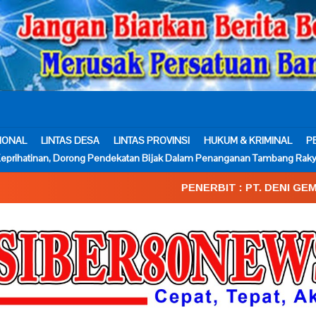
IONAL
LINTAS DESA
LINTAS PROVINSI
HUKUM & KRIMINAL
P
eprihatinan, Dorong Pendekatan Bijak Dalam Penanganan Tambang Raky
PENERBIT : PT. DENI GEMA MEDIA____SK.Kemen