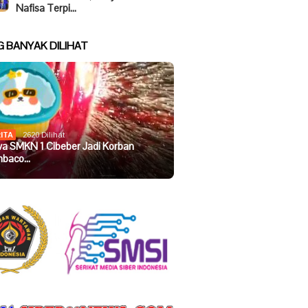
Nafisa Terpi…
G BANYAK DILIHAT
ITA
2620 Dilihat
wa SMKN 1 Cibeber Jadi Korban
baco…