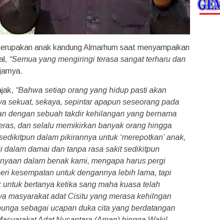
merupakan anak kandung Almarhum saat menyampaikan
al,
“Semua yang mengiringi terasa sangat terharu dan
jarnya.
ajak,
“Bahwa setiap orang yang hidup pasti akan
a sekuat, sekaya, sepintar apapun seseorang pada
pkan dengan sebuah takdir kehilangan yang bernama
keras, dan selalu memikirkan banyak orang hingga
t sedikitpun dalam pikirannya untuk ‘merepotkan’ anak,
rgi dalam damai dan tanpa rasa sakit sedikitpun
anyaan dalam benak kami, mengapa harus pergi
beri kesempatan untuk dengannya lebih lama, tapi
ak untuk bertanya ketika sang maha kuasa telah
a masyarakat adat Cisitu yang merasa kehilngan
 bunga sebagai ucapan duka cita yang berdatangan
 Masyarakat Adat Nusantara (Aman) hingga Wakil