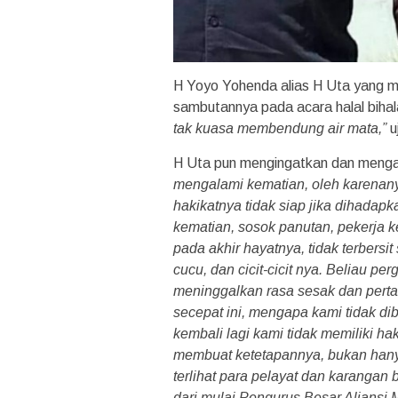
H Yoyo Yohenda alias H Uta yang 
sambutannya pada acara halal bihal
tak kuasa membendung air mata,”
u
H Uta pun mengingatkan dan meng
mengalami kematian, oleh karenany
hakikatnya tidak siap jika dihada
kematian, sosok panutan, pekerja 
pada akhir hayatnya, tidak terbersi
cucu, dan cicit-cicit nya. Beliau pe
meninggalkan rasa sesak dan pert
secepat ini, mengapa kami tidak di
kembali lagi kami tidak memiliki h
membuat ketetapannya, bukan hany
terlihat para pelayat dan karangan
dari mulai Pengurus Besar Aliansi