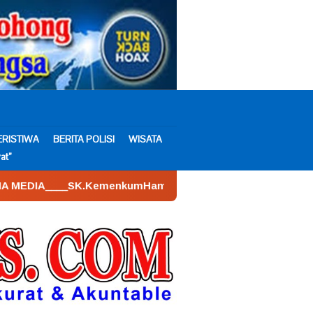
ERISTIWA
BERITA POLISI
WISATA
at”
kumHam : AHU – 026590.AH.01.30.___Tahun 2022. Tanggal 16