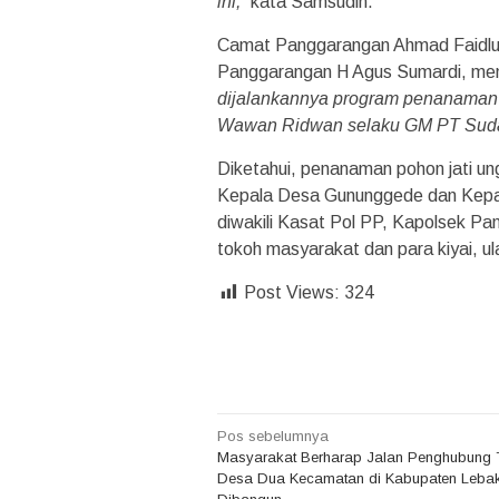
ini,”
kata Samsudin.
Camat Panggarangan Ahmad Faidlul
Panggarangan H Agus Sumardi, me
dijalankannya program penanaman 
Wawan Ridwan selaku GM PT Suda
Diketahui, penanaman pohon jati un
Kepala Desa Gununggede dan Kepa
diwakili Kasat Pol PP, Kapolsek Pan
tokoh masyarakat dan para kiyai, 
Post Views:
324
Navigasi
Pos sebelumnya
Masyarakat Berharap Jalan Penghubung 
pos
Desa Dua Kecamatan di Kabupaten Leba