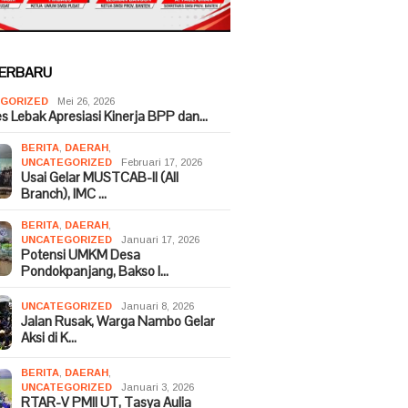
TERBARU
GORIZED
Mei 26, 2026
es Lebak Apresiasi Kinerja BPP dan…
BERITA
,
DAERAH
,
UNCATEGORIZED
Februari 17, 2026
Usai Gelar MUSTCAB-II (All
Branch), IMC …
BERITA
,
DAERAH
,
UNCATEGORIZED
Januari 17, 2026
Potensi UMKM Desa
Pondokpanjang, Bakso I…
UNCATEGORIZED
Januari 8, 2026
Jalan Rusak, Warga Nambo Gelar
Aksi di K…
BERITA
,
DAERAH
,
UNCATEGORIZED
Januari 3, 2026
RTAR-V PMII UT, Tasya Aulia