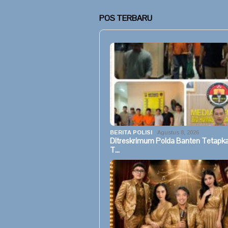
POS TERBARU
BERITA POLISI
Agustus 8, 2026
Ditreskrimum Polda Banten Tetapk
T…