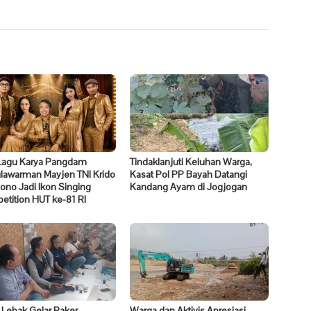
Lagu Karya Pangdam
Tindaklanjuti Keluhan Warga,
ulawarman Mayjen TNI Krido
Kasat Pol PP Bayah Datangi
no Jadi Ikon Singing
Kandang Ayam di Jogjogan
tition HUT ke-81 RI
 Lebak Gelar Raker
Warga dan Aktivis Apresiasi