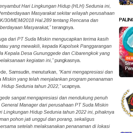
enyambut Hari Lingkungan Hidup (HLH) Sedunia ini,
 Pemberdayaan Masyarakat sekitar wilayah perusahaan
PALIN
 K/30/MEM/2018 Hal.289 tentang Rencana dan
erdayaan Masyarakat,”
terangnya.
uga dari PT Suda Miskin mengucapkan terima kasih
tau yang mewakili, kepada Kapolsek Panggarangan
ada Kepala Desa Gununggede dan Cibarengkok yang
BER
elaksanaan kegiatan ini,”
pungkasnya.
Sis
Pem
de, Samsudin, menuturkan,
“Kami mengapresiasi dan
Miskin yang telah menjalankan program penanaman
Hidup Sedunia tahun 2022,”
ucapnya.
gede sangat mengapresiasi dan mendukung penuh
General Manager dari perusahaan PT Suda Miskin
 Lingkungan Hidup Sedunia tahun 2022 ini, pihaknya
an pohon jati unggul dan porang, sekaligus
ersama setelah melaksanakan penanaman di lokasi