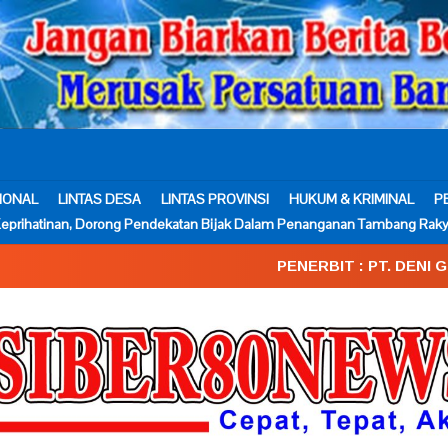
IONAL
LINTAS DESA
LINTAS PROVINSI
HUKUM & KRIMINAL
P
eprihatinan, Dorong Pendekatan Bijak Dalam Penanganan Tambang Raky
PENERBIT : PT. DENI GEMA MEDIA___