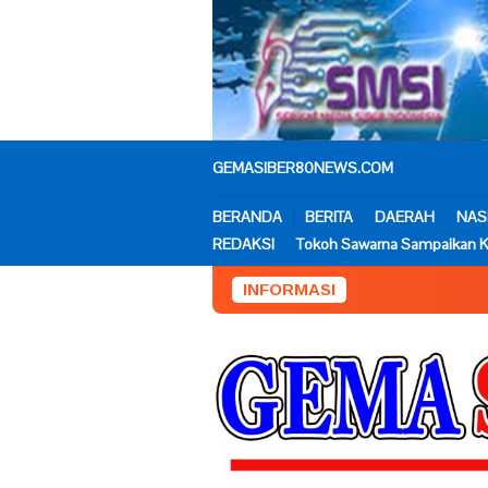
Loncat
ke
konten
GEMASIBER80NEWS.COM
BERANDA
BERITA
DAERAH
NAS
REDAKSI
Tokoh Sawarna Sampaikan K
INFORMASI