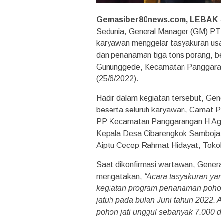
Gemasiber80news.com, LEBAK
Sedunia, General Manager (GM) PT
karyawan menggelar tasyakuran us
dan penanaman tiga tons porang, b
Gununggede, Kecamatan Panggaran
(25/6/2022).
Hadir dalam kegiatan tersebut, G
beserta seluruh karyawan, Camat P
PP Kecamatan Panggarangan H Agu
Kepala Desa Cibarengkok Samboja 
Aiptu Cecep Rahmat Hidayat, Tokoh
Saat dikonfirmasi wartawan, Gene
mengatakan,
“Acara tasyakuran ya
kegiatan program penanaman poho
jatuh pada bulan Juni tahun 2022.
pohon jati unggul sebanyak 7.000 d