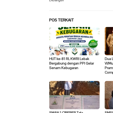
Dibangun
POS TERKAIT
HUT ke-81 RI, KWRI Lebak
Dua 
Bergabung dengan PPI Gelar
VI/M
Senam Kebugaran
Pramo
Compe
SMAN 1 CIBEBER Tata
SMSI