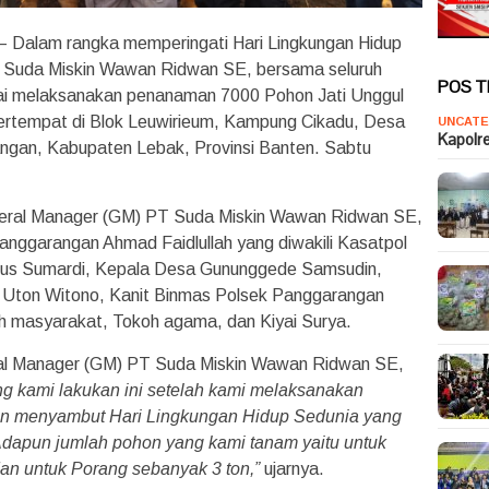
– Dalam rangka memperingati Hari Lingkungan Hidup
 Suda Miskin Wawan Ridwan SE, bersama seluruh
POS 
ai melaksanakan penanaman 7000 Pohon Jati Unggul
ertempat di Blok Leuwirieum, Kampung Cikadu, Desa
UNCATE
Kapolr
gan, Kabupaten Lebak, Provinsi Banten. Sabtu
eneral Manager (GM) PT Suda Miskin Wawan Ridwan SE,
anggarangan Ahmad Faidlullah yang diwakili Kasatpol
s Sumardi, Kepala Desa Gununggede Samsudin,
Uton Witono, Kanit Binmas Polsek Panggarangan
 masyarakat, Tokoh agama, dan Kiyai Surya.
ral Manager (GM) PT Suda Miskin Wawan Ridwan SE,
ng kami lakukan ini setelah kami melaksanakan
n menyambut Hari Lingkungan Hidup Sedunia yang
 Adapun jumlah pohon yang kami tanam yaitu untuk
an untuk Porang sebanyak 3 ton,”
ujarnya.