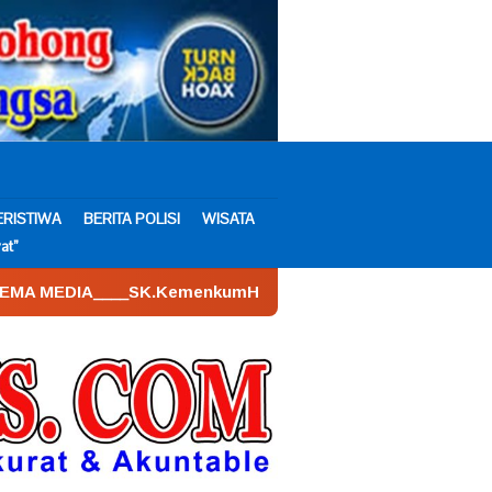
ERISTIWA
BERITA POLISI
WISATA
at”
_SK.KemenkumHam : AHU – 026590.AH.01.30.___Tahun 2022. T