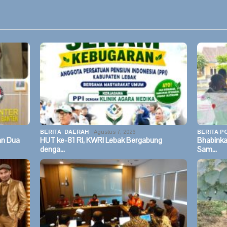
BERITA
,
DAERAH
Agustus 7, 2026
BERITA PO
an Dua
HUT ke-81 RI, KWRI Lebak Bergabung
Bhabinka
denga…
Sam…