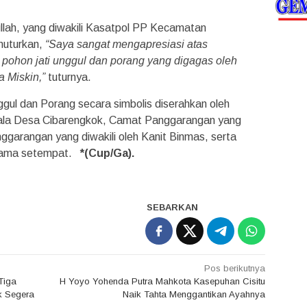
lah, yang diwakili Kasatpol PP Kecamatan
nuturkan,
“Saya sangat mengapresiasi atas
pohon jati unggul dan porang yang digagas oleh
 Miskin,”
tuturnya.
ggul dan Porang secara simbolis diserahkan oleh
la Desa Cibarengkok, Camat Panggarangan yang
ggarangan yang diwakili oleh Kanit Binmas, serta
ulama setempat.
*(Cup/Ga).
SEBARKAN
Pos berikutnya
Tiga
H Yoyo Yohenda Putra Mahkota Kasepuhan Cisitu
k Segera
Naik Tahta Menggantikan Ayahnya